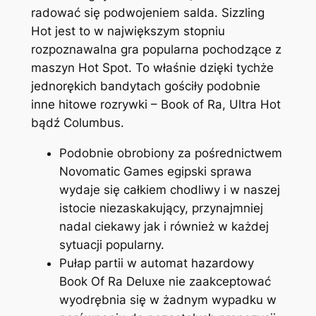
radować się podwojeniem salda.
Sizzling
Hot jest to w największym stopniu
rozpoznawalna gra popularna pochodzące z
maszyn Hot Spot. To właśnie dzięki tychże
jednorękich bandytach gościły podobnie
inne hitowe rozrywki – Book of Ra, Ultra Hot
bądź Columbus.
Podobnie obrobiony za pośrednictwem
Novomatic Games egipski sprawa
wydaje się całkiem chodliwy i w naszej
istocie niezaskakujący, przynajmniej
nadal ciekawy jak i również w każdej
sytuacji popularny.
Pułap partii w automat hazardowy
Book Of Ra Deluxe nie zaakceptować
wyodrębnia się w żadnym wypadku w