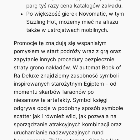
parę tyś razy cena katalogów zakładu.
Po większość gierek Novomatic, w tym
Sizzling Hot, możemy mieć na afiszu
także w ustrojstwach mobilnych.
Promocje tę znajdują się wspaniałym
pomysłem w start podróży wraz z grą oraz
zapytanie innych procedury bezpiecznie
straty grono nakładów. W automat Book of
Ra Deluxe znajdziemy zasobność symboli
inspirowanych starożytnym Egiptem – od
momentu skarbów faraonów po
niesamowite artefakty. Symbol księgi
odgrywa opcje w podobny sposób symbole
scatter jak i również wild, jak pozwala na
sporządzanie atrakcyjnych kombinacji oraz
uruchamianie nadzwyczajnych rund