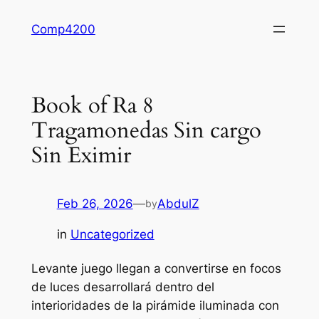
Skip
Comp4200
to
content
Book of Ra 8
Tragamonedas Sin cargo
Sin Eximir
Feb 26, 2026
—
AbdulZ
by
in
Uncategorized
Levante juego llegan a convertirse en focos
de luces desarrollará dentro del
interioridades de la pirámide iluminada con