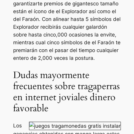
garantizarte premios de gigantesco tamaño
están el ícono de el Explorador así­ como el
del Faraón. Con alinear hasta 5 símbolos del
Explorador recibirás cualquier galardón
sobre hasta cinco,000 ocasiones la envite,
mientras cual cinco símbolos de el Faraón te
premiarán con el pasar del tiempo cualquier
entero de 2,000 veces la postura.
Dudas mayormente
frecuentes sobre tragaperras
en internet joviales dinero
favorable
Los
ganancias obtenidas con manga larga estas