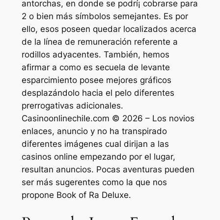
antorchas, en donde se podrí¡ cobrarse para
2 o bien más símbolos semejantes. Es por
ello, esos poseen quedar localizados acerca
de la línea de remuneración referente a
rodillos adyacentes. También, hemos
afirmar a como es secuela de levante
esparcimiento posee mejores gráficos
desplazándolo hacia el pelo diferentes
prerrogativas adicionales.
Casinoonlinechile.com © 2026 – Los novios
enlaces, anuncio y no ha transpirado
diferentes imágenes cual dirijan a las
casinos online empezando por el lugar,
resultan anuncios. Pocas aventuras pueden
ser más sugerentes como la que nos
propone Book of Ra Deluxe.