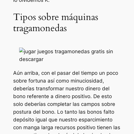
lo olvidemos K.
Tipos sobre máquinas
tragamonedas
Aún arriba, con el pasar del tiempo un poco
sobre fortuna así­ como minuciosidad,
deberías transformar nuestro dinero del
bono referente a dinero positivo. De esto
solo deberías completar las campos sobre
postura del bono. Lo tanto las bonos falto
depósito igual que nuestro esparcimiento
con manga larga recursos positivo tienen las