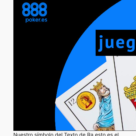
Nuestro símbolo del Texto de Ra esto es el