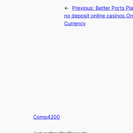
←
Previous:
Better Ports Pl
no deposit online casinos On
Currency
Comp4200