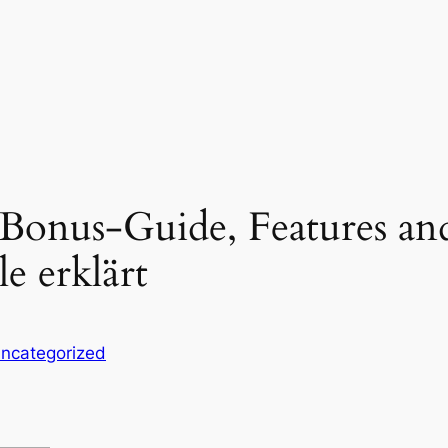
 Bonus-Guide, Features an
le erklärt
ncategorized