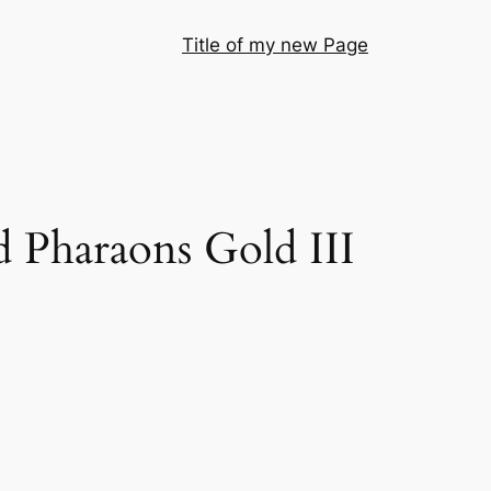
Title of my new Page
d Pharaons Gold III