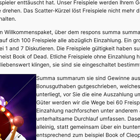
sspieler enttäuscht hat. Unser Freispiele werden Ihrem 
e drehen. Das Scatter-Kürzel löst Freispiele nicht mehr d
halten.
n Willkommenspaket, über dem respons summa summaru
uf dich 100 Freispiele alle abzüglich Einzahlung. Ein gr
i 1 and 7 Diskutieren. Die Freispiele gültigkeit habe
ist Book of Dead. Etliche Freispiele ohne Einzahlung 
g liebenswert klingen, sie sind sie eingeschaltet bestim
Summa summarum sie sind Gewinne aus 
Bonusguthaben gutgeschrieben, welche
unterliegt, vor Sie die eine Auszahlung 
Güter werden wir die Wege bei 60 Freisp
Einzahlung nachforschen unter anderem 
unterhaltsame Durchlauf umfassen. Dasel
alleinig, statt gemeinsam über ein bunt
entsprechend zum beispiel Book of Cleo