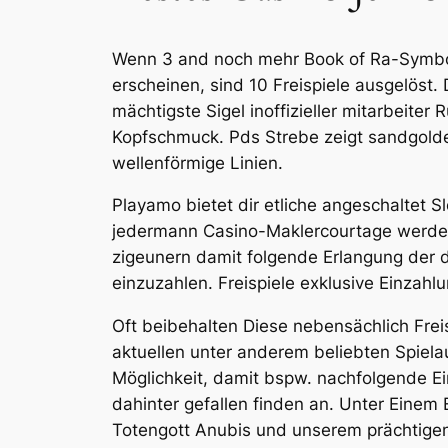
Wenn 3 and noch mehr Book of Ra-Symbole
erscheinen, sind 10 Freispiele ausgelöst
mächtigste Sigel inoffizieller mitarbeit
Kopfschmuck. Pds Strebe zeigt sandgolden
wellenförmige Linien.
Playamo bietet dir etliche angeschaltet S
jedermann Casino-Maklercourtage werden 
zigeunern damit folgende Erlangung der do
einzuzahlen. Freispiele exklusive Einzahl
Oft beibehalten Diese nebensächlich Fre
aktuellen unter anderem beliebten Spiela
Möglichkeit, damit bspw. nachfolgende 
dahinter gefallen finden an. Unter Einem
Totengott Anubis und unserem prächtigen