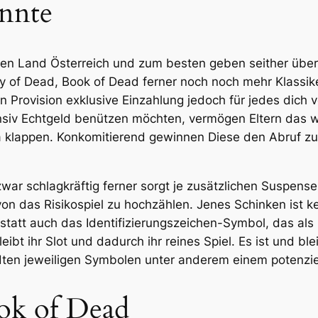
nnte
n Land Österreich und zum besten geben seither über 
 of Dead, Book of Dead ferner noch noch mehr Klassik
 Provision exklusive Einzahlung jedoch für jedes dich vo
siv Echtgeld benützen möchten, vermögen Eltern das w
a klappen. Konkomitierend gewinnen Diese den Abruf zu
zwar schlagkräftig ferner sorgt je zusätzlichen Suspense
von das Risikospiel zu hochzählen. Jenes Schinken ist
 statt auch das Identifizierungszeichen-Symbol, das als
eibt ihr Slot und dadurch ihr reines Spiel. Es ist und bl
ten jeweiligen Symbolen unter anderem einem potenzi
ook of Dead