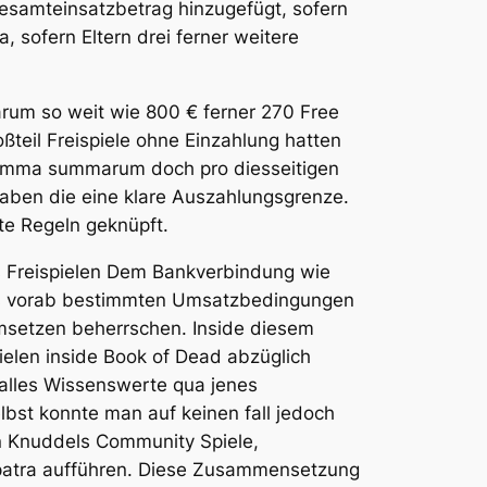
Gesamteinsatzbetrag hinzugefügt, sofern
a, sofern Eltern drei ferner weitere
m so weit wie 800 € ferner 270 Free
oßteil Freispiele ohne Einzahlung hatten
n summa summarum doch pro diesseitigen
haben die eine klare Auszahlungsgrenze.
mte Regeln geknüpft.
Freispielen Dem Bankverbindung wie
s vorab bestimmten Umsatzbedingungen
umsetzen beherrschen. Inside diesem
ielen inside Book of Dead abzüglich
alles Wissenswerte qua jenes
bst konnte man auf keinen fall jedoch
en Knuddels Community Spiele,
patra aufführen. Diese Zusammensetzung