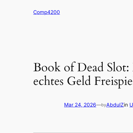
Skip
Comp4200
to
content
Book of Dead Slot:
echtes Geld Freispie
Mar 24, 2026
—
AbdulZ
in
U
by