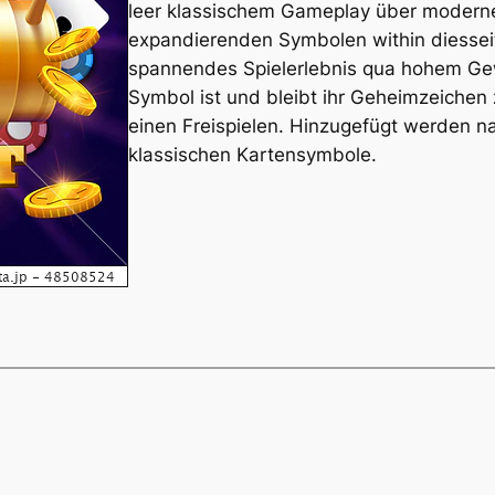
leer klassischem Gameplay über modern
expandierenden Symbolen within diesseiti
spannendes Spielerlebnis qua hohem Ge
Symbol ist und bleibt ihr Geheimzeichen
einen Freispielen. Hinzugefügt werden n
klassischen Kartensymbole.