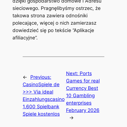
dzięki gospodarstwo domowe i Adresu
sieciowego. Pragnęlibyśmy ostrzec, że
takowa strona zawiera odnośniki
polecające, więcej o nich zamierzasz
dowiedzieć się po tekście “Aplikacje
afiliacyjne”.
Next:
Ports
←
Previous:
Games for real
CasinoSpiele de
Currency Best
>>> Via ideal
10 Gambling
Einzahlungscasino
enterprises
1.600 Spielbank
February 2026
Spiele kostenlos
→