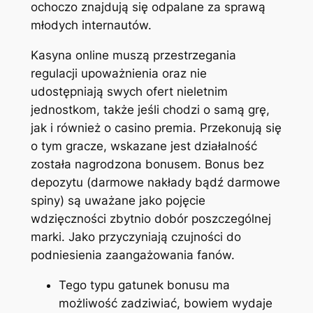
ochoczo znajdują się odpalane za sprawą
młodych internautów.
Kasyna online muszą przestrzegania
regulacji upoważnienia oraz nie
udostępniają swych ofert nieletnim
jednostkom, także jeśli chodzi o samą grę,
jak i również o casino premia. Przekonują się
o tym gracze, wskazane jest działalność
została nagrodzona bonusem. Bonus bez
depozytu (darmowe nakłady bądź darmowe
spiny) są uważane jako pojęcie
wdzięczności zbytnio dobór poszczególnej
marki. Jako przyczyniają czujności do
podniesienia zaangażowania fanów.
Tego typu gatunek bonusu ma
możliwość zadziwiać, bowiem wydaje