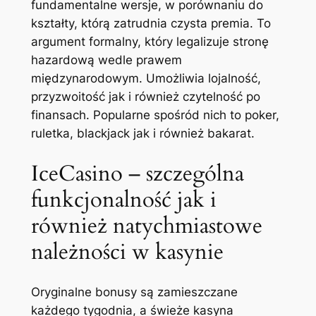
fundamentalne wersje, w porównaniu do
kształty, którą zatrudnia czysta premia. To
argument formalny, który legalizuje stronę
hazardową wedle prawem
międzynarodowym. Umożliwia lojalność,
przyzwoitość jak i również czytelność po
finansach. Popularne spośród nich to poker,
ruletka, blackjack jak i również bakarat.
IceCasino – szczególna
funkcjonalność jak i
również natychmiastowe
należności w kasynie
Oryginalne bonusy są zamieszczane
każdego tygodnia, a świeże kasyna