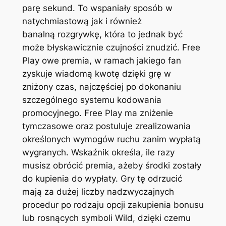
parę sekund. To wspaniały sposób w
natychmiastową jak i również
banalną rozgrywkę, która to jednak być
może błyskawicznie czujności znudzić. Free
Play owe premia, w ramach jakiego fan
zyskuje wiadomą kwotę dzięki grę w
zniżony czas, najczęściej po dokonaniu
szczególnego systemu kodowania
promocyjnego.
Free Play ma zniżenie
tymczasowe oraz postuluje zrealizowania
określonych wymogów ruchu zanim wypłatą
wygranych. Wskaźnik określa, ile razy
musisz obrócić premia, ażeby środki zostały
do kupienia do wypłaty. Gry tę odrzucić
mają za dużej liczby nadzwyczajnych
procedur po rodzaju opcji zakupienia bonusu
lub rosnących symboli Wild, dzięki czemu