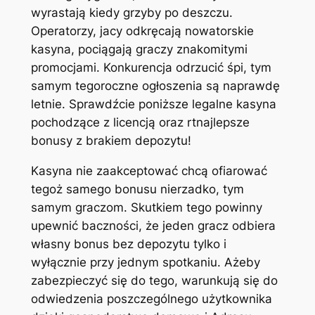
wyrastają kiedy grzyby po deszczu.
Operatorzy, jacy odkręcają nowatorskie
kasyna, pociągają graczy znakomitymi
promocjami. Konkurencja odrzucić śpi, tym
samym tegoroczne ogłoszenia są naprawdę
letnie. Sprawdźcie poniższe legalne kasyna
pochodzące z licencją oraz rtnajlepsze
bonusy z brakiem depozytu!
Kasyna nie zaakceptować chcą ofiarować
tegoż samego bonusu nierzadko, tym
samym graczom. Skutkiem tego powinny
upewnić baczności, że jeden gracz odbiera
własny bonus bez depozytu tylko i
wyłącznie przy jednym spotkaniu. Ażeby
zabezpieczyć się do tego, warunkują się do
odwiedzenia poszczególnego użytkownika