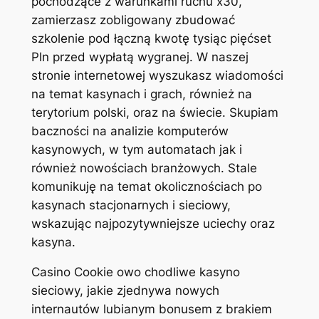
pochodzące z warunkami ruchu x30,
zamierzasz zobligowany zbudować
szkolenie pod łączną kwotę tysiąc pięćset
Pln przed wypłatą wygranej. W naszej
stronie internetowej wyszukasz wiadomości
na temat kasynach i grach, również na
terytorium polski, oraz na świecie. Skupiam
baczności na analizie komputerów
kasynowych, w tym automatach jak i
również nowościach branżowych. Stale
komunikuję na temat okolicznościach po
kasynach stacjonarnych i sieciowy,
wskazując najpozytywniejsze uciechy oraz
kasyna.
Casino Cookie owo chodliwe kasyno
sieciowy, jakie zjednywa nowych
internautów lubianym bonusem z brakiem