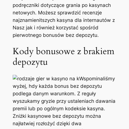
podręczniki dotyczące grania po kasynach
netowych. Możesz sprawdzić recenzje
najznamienitszych kasyna dla internautów z
Nasz jak i również korzystać spośród
pierwotnego bonusów bez depozytu.
Kody bonusowe z brakiem
depozytu
Wspominaliśmy
wyżej, hdy każda bonus bez depozytu
podlega danym warunkom. Z reguły
wyszukamy gryzie przy ustaleniach dawania
premii lub po ogólnym kodeksie kasyna.
Zniżki kasynowe bez depozytu można
najłatwiej rozłożyć dzięki dwa