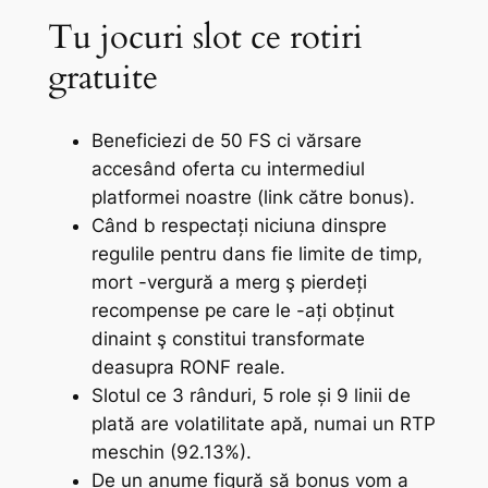
Tu jocuri slot ce rotiri
gratuite
Beneficiezi de 50 FS ci vărsare
accesând oferta cu intermediul
platformei noastre (link către bonus).
Când b respectați niciuna dinspre
regulile pentru dans fie limite de timp,
mort -vergură a merg ş pierdeți
recompense pe care le -ați obținut
dinaint ş constitui transformate
deasupra RONF reale.
Slotul ce 3 rânduri, 5 role și 9 linii de
plată are volatilitate apă, numai un RTP
meschin (92.13%).
De un anume figură să bonus vom a