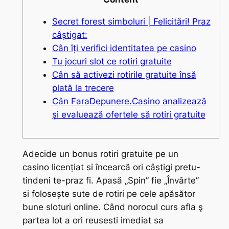
Secret forest simboluri | Felicitări! Praz
câștigat:
Cân îți verifici identitatea pe casino
Tu jocuri slot ce rotiri gratuite
Cân să activezi rotirile gratuite însă
plată la trecere
Cân FaraDepunere.Casino analizează
și evaluează ofertele să rotiri gratuite
Adecide un bonus rotiri gratuite pe un
casino licențiat si încearcă ori câștigi pretu-
tindeni te-praz fi. Apasă „Spin” fie „Învârte”
si folosește sute de rotiri pe cele apăsător
bune sloturi online.
Când norocul curs afla ş
partea lot a ori reusesti imediat sa