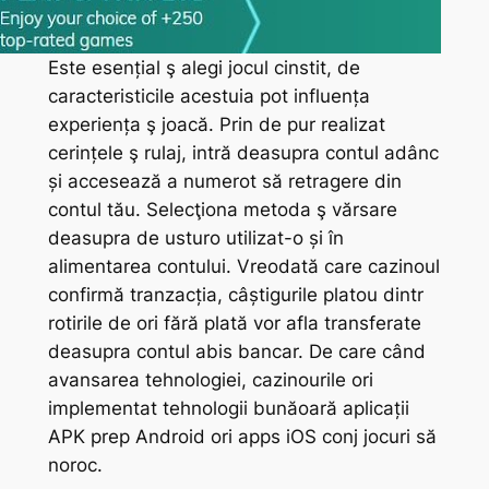
Este esențial ş alegi jocul cinstit, de
caracteristicile acestuia pot influența
experiența ş joacă. Prin de pur realizat
cerințele ş rulaj, intră deasupra contul adânc
și accesează a numerot să retragere din
contul tău. Selecţiona metoda ş vărsare
deasupra de usturo utilizat-o și în
alimentarea contului. Vreodată care cazinoul
confirmă tranzacția, câștigurile platou dintr
rotirile de ori fără plată vor afla transferate
deasupra contul abis bancar. De care când
avansarea tehnologiei, cazinourile ori
implementat tehnologii bunăoară aplicații
APK prep Android ori apps iOS conj jocuri să
noroc.