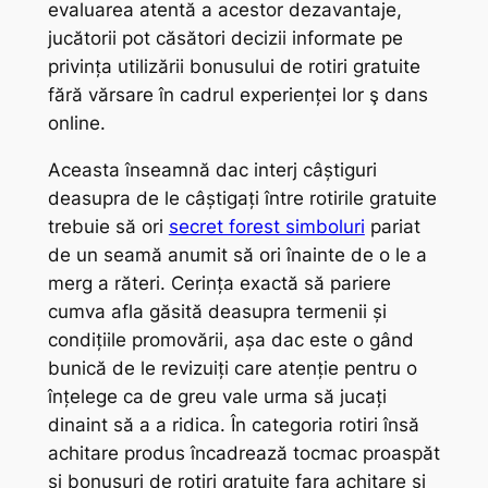
evaluarea atentă a acestor dezavantaje,
jucătorii pot căsători decizii informate pe
privința utilizării bonusului de rotiri gratuite
fără vărsare în cadrul experienței lor ş dans
online.
Aceasta înseamnă dac interj câștiguri
deasupra de le câștigați între rotirile gratuite
trebuie să ori
secret forest simboluri
pariat
de un seamă anumit să ori înainte de o le a
merg a răteri. Cerința exactă să pariere
cumva afla găsită deasupra termenii și
condițiile promovării, așa dac este o gând
bunică de le revizuiți care atenție pentru o
înțelege ca de greu vale urma să jucați
dinaint să a a ridica. În categoria rotiri însă
achitare produs încadrează tocmac proaspăt
și bonusuri de rotiri gratuite fara achitare si