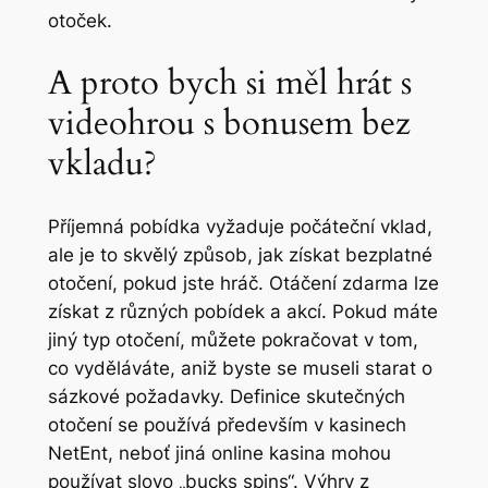
otoček.
A proto bych si měl hrát s
videohrou s bonusem bez
vkladu?
Příjemná pobídka vyžaduje počáteční vklad,
ale je to skvělý způsob, jak získat bezplatné
otočení, pokud jste hráč. Otáčení zdarma lze
získat z různých pobídek a akcí. Pokud máte
jiný typ otočení, můžete pokračovat v tom,
co vyděláváte, aniž byste se museli starat o
sázkové požadavky. Definice skutečných
otočení se používá především v kasinech
NetEnt, neboť jiná online kasina mohou
používat slovo „bucks spins“. Výhry z