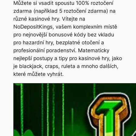
Můžete si vsadit spoustu 100% roztočení
zdarma (například 5 roztočení zdarma) na
různé kasinové hry. Vítejte na
NoDepositKings, vašem komplexním místě
pro nejnovější bonusové kódy bez vkladu
pro hazardní hry, bezplatné otočení a
profesionální poradenství. Matematicky
nejlepší postupy a tipy pro kasinové hry, jako
je blackjack, craps, ruleta a mnoho dalších,
které můžete vyhrát.