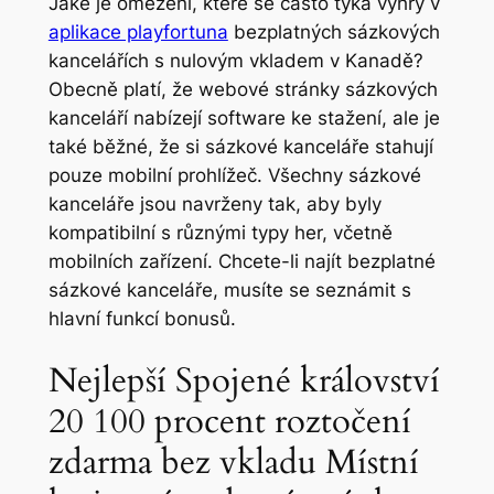
Jaké je omezení, které se často týká výhry v
aplikace playfortuna
bezplatných sázkových
kancelářích s nulovým vkladem v Kanadě?
Obecně platí, že webové stránky sázkových
kanceláří nabízejí software ke stažení, ale je
také běžné, že si sázkové kanceláře stahují
pouze mobilní prohlížeč. Všechny sázkové
kanceláře jsou navrženy tak, aby byly
kompatibilní s různými typy her, včetně
mobilních zařízení. Chcete-li najít bezplatné
sázkové kanceláře, musíte se seznámit s
hlavní funkcí bonusů.
Nejlepší Spojené království
20 100 procent roztočení
zdarma bez vkladu Místní