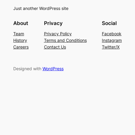
Just another WordPress site
About
Privacy
Social
Team
Privacy Policy
Facebook
History
Terms and Conditions
Instagram
Careers
Contact Us
Twitter/X
Designed with
WordPress