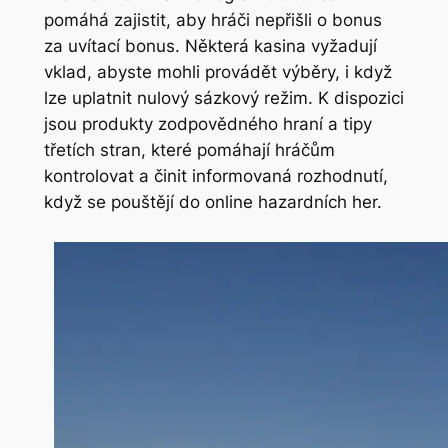
pomáhá zajistit, aby hráči nepřišli o bonus
za uvítací bonus. Některá kasina vyžadují
vklad, abyste mohli provádět výběry, i když
lze uplatnit nulový sázkový režim. K dispozici
jsou produkty zodpovědného hraní a tipy
třetích stran, které pomáhají hráčům
kontrolovat a činit informovaná rozhodnutí,
když se pouštějí do online hazardních her.