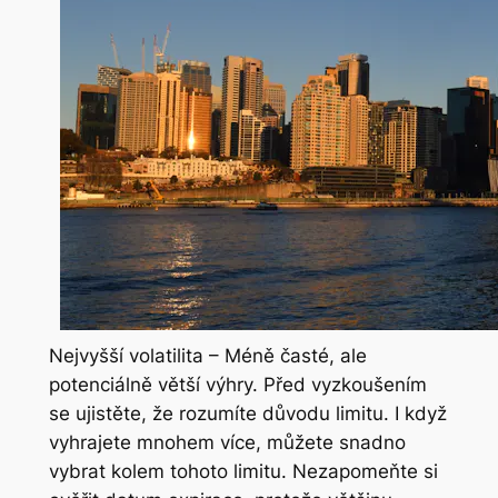
Nejvyšší volatilita – Méně časté, ale
potenciálně větší výhry. Před vyzkoušením
se ujistěte, že rozumíte důvodu limitu. I když
vyhrajete mnohem více, můžete snadno
vybrat kolem tohoto limitu. Nezapomeňte si