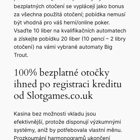
bezplatných otočení se vyplácejí jako bonus
za všechna použitá otočení; pobídka nemusí
být vhodná pro váš herní/online poker.
Vsaďte 10 liber na kvalifikačních automatech
a získejte pobídku 20 liber (10 pencí – 2 libry
otočení) na vámi vybrané automaty Big
Trout.
100% bezplatné otočky
ihned po registraci kreditu
od Slotgames.co.uk
Kasina bez možnosti vkladu jsou
efektivnější, protože disponují výzkumnými
systémy, aniž by potřebovala vlastní měnu.
Prozkoumání harmonogramů ukončení