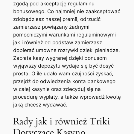
zgodą pod akceptację regulaminu
bonusowego. Co najmniej nie zaakceptować
zdobędziesz naszej premii, odrzucić
zamierzasz powiązany żadnymi
pomocniczymi warunkami regulaminowymi
jak i również od podstaw zamierzasz
dobierać umowne rozrywki dzięki pieniadze.
Zapłata kasy wygranej dzięki bonusom
wyjąwszy depozytu wydaje się być dosyć
prosta. O ile udało wam czujności zyskać,
przejdź do odwiedzenia konta bankowego
w całej kasynie oraz zdecyduj się na
procedurę wypłaty, a także wprowadź kwotę
jaką chcesz wydawać.
Rady jak i również Triki
Dotyczące Kasyno