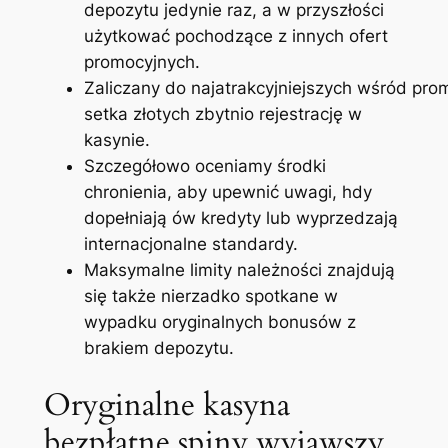
depozytu jedynie raz, a w przyszłości
użytkować pochodzące z innych ofert
promocyjnych.
Zaliczany do najatrakcyjniejszych wśród pro
setka złotych zbytnio rejestrację w
kasynie.
Szczegółowo oceniamy środki
chronienia, aby upewnić uwagi, hdy
dopełniają ów kredyty lub wyprzedzają
internacjonalne standardy.
Maksymalne limity należności znajdują
się także nierzadko spotkane w
wypadku oryginalnych bonusów z
brakiem depozytu.
Oryginalne kasyna
bezpłatne spiny wyjąwszy