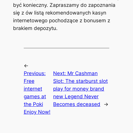
być konieczny. Zapraszamy do zapoznania
się z ów listą rekomendowanych kasyn
internetowego pochodzące z bonusem z
brakiem depozytu.
←
Previous:
Next:
Mr Cashman
Free
Slot: The starburst slot
internet
play for money brand
games at
new Legend Never
the Poki
Becomes deceased
→
Enjoy Now!