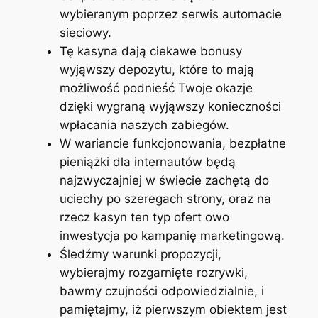
wybieranym poprzez serwis automacie
sieciowy.
Tę kasyna dają ciekawe bonusy
wyjąwszy depozytu, które to mają
możliwość podnieść Twoje okazje
dzięki wygraną wyjąwszy konieczności
wpłacania naszych zabiegów.
W wariancie funkcjonowania, bezpłatne
pieniążki dla internautów będą
najzwyczajniej w świecie zachętą do
uciechy po szeregach strony, oraz na
rzecz kasyn ten typ ofert owo
inwestycja po kampanię marketingową.
Śledźmy warunki propozycji,
wybierajmy rozgarnięte rozrywki,
bawmy czujności odpowiedzialnie, i
pamiętajmy, iż pierwszym obiektem jest