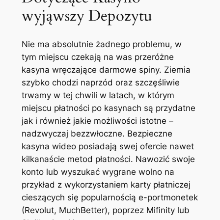
wyjąwszy Depozytu
Nie ma absolutnie żadnego problemu, w
tym miejscu czekają na was przeróżne
kasyna wręczające darmowe spiny. Ziemia
szybko chodzi naprzód oraz szczęśliwie
trwamy w tej chwili w latach, w którym
miejscu płatności po kasynach są przydatne
jak i również jakie możliwości istotne –
nadzwyczaj bezzwłoczne. Bezpieczne
kasyna wideo posiadają swej ofercie nawet
kilkanaście metod płatności. Nawozić swoje
konto lub wyszukać wygrane wolno na
przykład z wykorzystaniem karty płatniczej
cieszących się popularnością e-portmonetek
(Revolut, MuchBetter), poprzez Mifinity lub