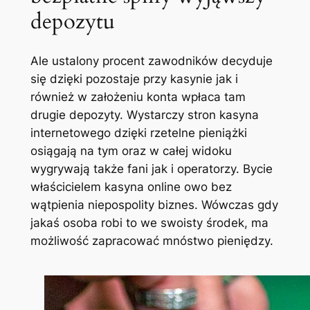
depozytu
Ale ustalony procent zawodników decyduje
się dzięki pozostaje przy kasynie jak i
również w założeniu konta wpłaca tam
drugie depozyty. Wystarczy stron kasyna
internetowego dzięki rzetelne pieniążki
osiągają na tym oraz w całej widoku
wygrywają także fani jak i operatorzy. Bycie
właścicielem kasyna online owo bez
wątpienia niepospolity biznes. Wówczas gdy
jakaś osoba robi to we swoisty środek, ma
możliwość zapracować mnóstwo pieniędzy.