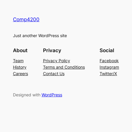
Comp4200
Just another WordPress site
About
Privacy
Social
Team
Privacy Policy
Facebook
History
Terms and Conditions
Instagram
Careers
Contact Us
Twitter/X
Designed with
WordPress