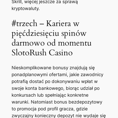
Skrill, więcej jeszcze za sprawą
kryptowaluty.
#trzech – Kariera w
pięćdziesięciu spinów
darmowo od momentu
SlotoRush Casino
Nieskomplikowane bonusy znajdują się
ponadplanowymi ofertami, jakie zawodnicy
potrafią dostać po dokonywaniu wpłat w
swoje konta bankowego, biorąc udział po
konkursach lub spełniając konkretne
warunki. Natomiast bonus bezdepozytowy
to promocja pod profil gracza, gdzie
zwyczajny konieczny depozyt nie wydaje się