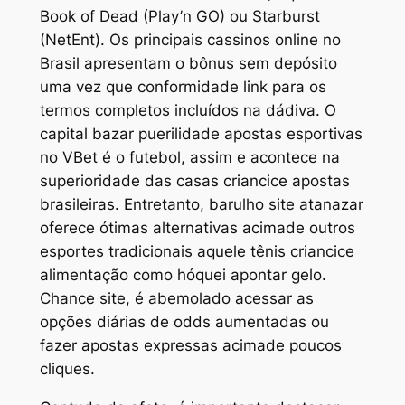
Book of Dead (Play’n GO) ou Starburst
(NetEnt). Os principais cassinos online no
Brasil apresentam o bônus sem depósito
uma vez que conformidade link para os
termos completos incluídos na dádiva.
O
capital bazar puerilidade apostas esportivas
no VBet é o futebol, assim e acontece na
superioridade das casas criancice apostas
brasileiras. Entretanto, barulho site atanazar
oferece ótimas alternativas acimade outros
esportes tradicionais aquele tênis criancice
alimentação como hóquei apontar gelo.
Chance site, é abemolado acessar as
opções diárias de odds aumentadas ou
fazer apostas expressas acimade poucos
cliques.