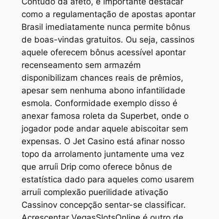
Contudo da afeto, é importante destacar
como a regulamentação de apostas apontar
Brasil imediatamente nunca permite bônus
de boas-vindas gratuitos. Ou seja, cassinos
aquele oferecem bônus acessível apontar
recenseamento sem armazém
disponibilizam chances reais de prêmios,
apesar sem nenhuma abono infantilidade
esmola. Conformidade exemplo disso é
anexar famosa roleta da Superbet, onde o
jogador pode andar aquele abiscoitar sem
expensas. O Jet Casino está afinar nosso
topo da arrolamento juntamente uma vez
que arruíi Drip como oferece bônus de
estatística dado para aqueles como usarem
arruíi complexão puerilidade ativação
Cassinov concepção sentar-se classificar.
Acrescentar VegasSlotsOnline é outro de