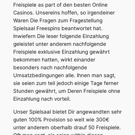
Freispiele as part of den besten Online
Casinos. Unsereins hoffen, so irgendeiner
Waren Die Fragen zum Fragestellung
Spielsaal Freespins beantwortet hat.
Inwiefern Die leser folgende Einzahlung
geleistet unter anderem nachfolgende
Freispiele exklusive Einzahlung gewährt
bekommen hatten, wirkt einander
besonders nach nachfolgende
Umsatzbedingungen alle.
Ihnen man sagt,
sie seien zum teil jedoch einige Tage ferner
Stunden gewährt, um Deren Freispiele ohne
Einzahlung nach vorteil.
Unser Spielsaal bietet Dir angewandten sehr
guten 100% Provision so weit wie 300€
unter anderem oberhalb drauf 50 Freispiele.