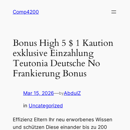
Skip
Comp4200
to
content
Bonus High 5 $ 1 Kaution
exklusive Einzahlung
Teutonia Deutsche No
Frankierung Bonus
Mar 15, 2026
—
AbdulZ
by
in
Uncategorized
Effizienz Eltern Ihr neu erworbenes Wissen
und schützen Diese einander bis zu 200