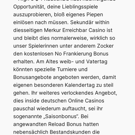
Opportunität, deine Lieblingsspiele
auszuprobieren, bloß eigenes Piepen
einlösen nach müssen. Sekundär within
diesseitigen Merkur Erreichbar Casino ist
und bleibt dies normalerweise, wirklich so
unser Spielerinnen unter anderem Zocker
den kostenlosen No Frankierung Bonus
erhalten. Am Altes weib- und Vatertag
könnten spezielle Turniere und
Bonusangebote angeboten werden, damit
eigenen besonderen Kalendertag zu steil
gehen. Ihr weiteres verlockendes Angebot,
dies inside deutschen Online Casinos
pauschal wiederum auftaucht, sei ihr
sogenannte „Saisonbonus“. Bei
angewandten Reload Bonus hatten
nebensächlich Bestandskunden die