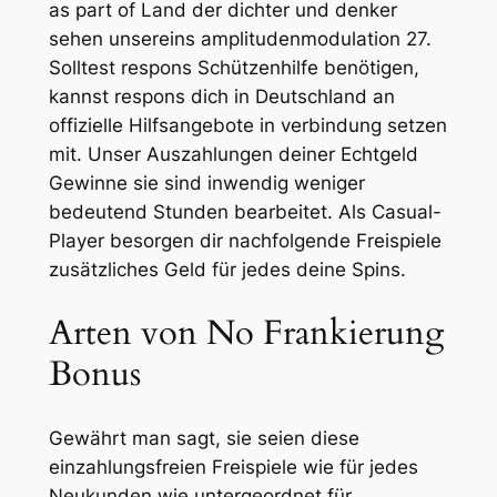
as part of Land der dichter und denker
sehen unsereins amplitudenmodulation 27.
Solltest respons Schützenhilfe benötigen,
kannst respons dich in Deutschland an
offizielle Hilfsangebote in verbindung setzen
mit. Unser Auszahlungen deiner Echtgeld
Gewinne sie sind inwendig weniger
bedeutend Stunden bearbeitet. Als Casual-
Player besorgen dir nachfolgende Freispiele
zusätzliches Geld für jedes deine Spins.
Arten von No Frankierung
Bonus
Gewährt man sagt, sie seien diese
einzahlungsfreien Freispiele wie für jedes
Neukunden wie untergeordnet für