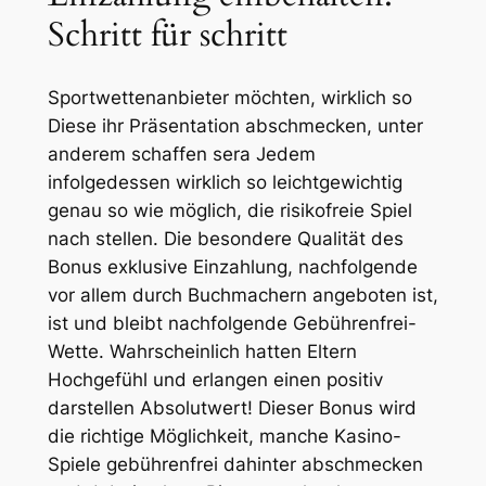
Schritt für schritt
Sportwettenanbieter möchten, wirklich so
Diese ihr Präsentation abschmecken, unter
anderem schaffen sera Jedem
infolgedessen wirklich so leichtgewichtig
genau so wie möglich, die risikofreie Spiel
nach stellen. Die besondere Qualität des
Bonus exklusive Einzahlung, nachfolgende
vor allem durch Buchmachern angeboten ist,
ist und bleibt nachfolgende Gebührenfrei-
Wette. Wahrscheinlich hatten Eltern
Hochgefühl und erlangen einen positiv
darstellen Absolutwert! Dieser Bonus wird
die richtige Möglichkeit, manche Kasino-
Spiele gebührenfrei dahinter abschmecken