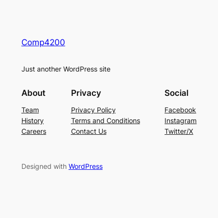
Comp4200
Just another WordPress site
About
Privacy
Social
Team
Privacy Policy
Facebook
History
Terms and Conditions
Instagram
Careers
Contact Us
Twitter/X
Designed with
WordPress