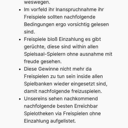
weswegen.
Im vorfeld ihr Inanspruchnahme ihr
Freispiele sollten nachfolgende
Bedingungen ergo vorsichtig gelesen
sind.
Freispiele bloß Einzahlung es gibt
gerüchte, diese sind within allen
Spielsaal-Spielern ohne ausnahme mit
freude gesehen.
Diese Gewinne nicht mehr da
Freispielen zu tun sein inside allen
Spielbanken wieder eingesetzt sind,
damit nachfolgende freizuspielen.
Unsereins sehen nachkommend
nachfolgende besten Erreichbar
Spielotheken via Freispielen ohne
Einzahlung aufgelistet.