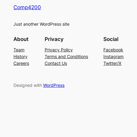
Comp4200
Just another WordPress site
About
Privacy
Social
Team
Privacy Policy
Facebook
History
Terms and Conditions
Instagram
Careers
Contact Us
Twitter/X
Designed with
WordPress