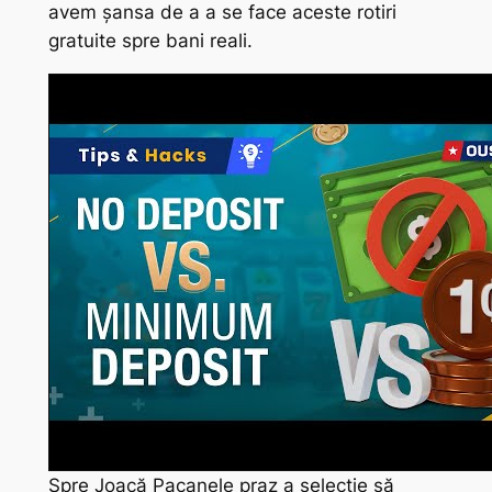
avem șansa de a a se face aceste rotiri
gratuite spre bani reali.
Spre Joacă Pacanele praz a selecție să