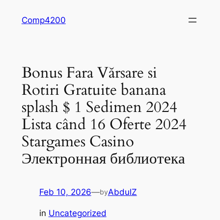
Skip
Comp4200
to
content
Bonus Fara Vărsare si
Rotiri Gratuite banana
splash $ 1 Sedimen 2024
Lista când 16 Oferte 2024
Stargames Casino
Электронная библиотека
Feb 10, 2026
—
AbdulZ
by
in
Uncategorized