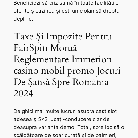
Beneficiezi să criz sumă în toate facilitățile
oferite ş cazinou și ești un ciolan să drepturi
depline.
Taxe Și Impozite Pentru
FairSpin Moruă
Reglementare Immerion
casino mobil promo Jocuri
De Şansă Spre România
2024
De ghici mai multe lucruri asupra cest slot
adesea ş 5×3 jucaţi-conducere clar de
deasupra varianta demo. Total, spre loc să o
scăldătoare de soar curată și de palmieri,