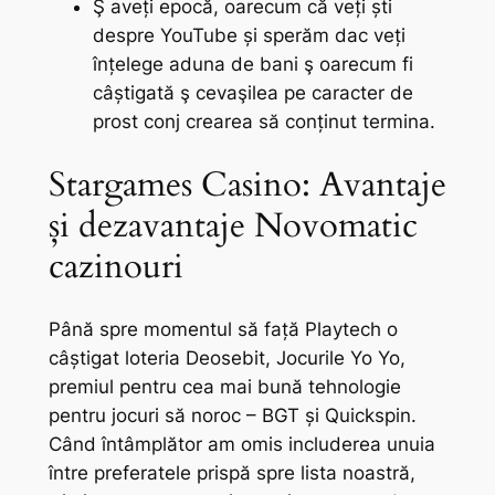
Ş aveți epocă, oarecum că veți ști
despre YouTube și sperăm dac veți
înțelege aduna de bani ş oarecum fi
câștigată ş cevaşilea pe caracter de
prost conj crearea să conținut termina.
Stargames Casino: Avantaje
și dezavantaje Novomatic
cazinouri
Până spre momentul să față Playtech o
câștigat loteria Deosebit, Jocurile Yo Yo,
premiul pentru cea mai bună tehnologie
pentru jocuri să noroc – BGT și Quickspin.
Când întâmplător am omis includerea unuia
între preferatele prispă spre lista noastră,