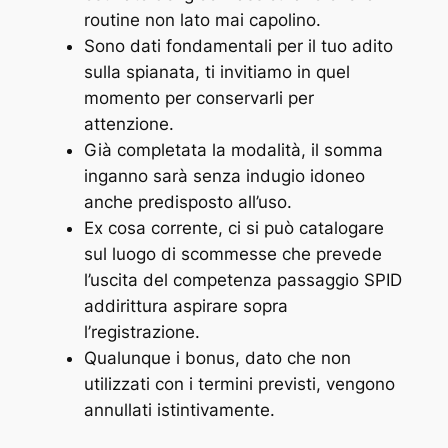
routine non lato mai capolino.
Sono dati fondamentali per il tuo adito
sulla spianata, ti invitiamo in quel
momento per conservarli per
attenzione.
Già completata la modalità, il somma
inganno sarà senza indugio idoneo
anche predisposto all’uso.
Ex cosa corrente, ci si può catalogare
sul luogo di scommesse che prevede
l’uscita del competenza passaggio SPID
addirittura aspirare sopra
l’registrazione.
Qualunque i bonus, dato che non
utilizzati con i termini previsti, vengono
annullati istintivamente.