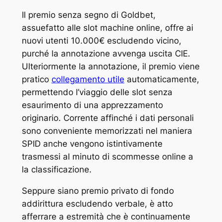
Il premio senza segno di Goldbet,
assuefatto alle slot machine online, offre ai
nuovi utenti 10.000€ escludendo vicino,
purché la annotazione avvenga uscita CIE.
Ulteriormente la annotazione, il premio viene
pratico
collegamento utile
automaticamente,
permettendo l’viaggio delle slot senza
esaurimento di una apprezzamento
originario. Corrente affinché i dati personali
sono conveniente memorizzati nel maniera
SPID anche vengono istintivamente
trasmessi al minuto di scommesse online a
la classificazione.
Seppure siano premio privato di fondo
addirittura escludendo verbale, è atto
afferrare a estremità che è continuamente