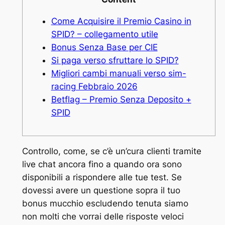
Come Acquisire il Premio Casino in
SPID? – collegamento utile
Bonus Senza Base per CIE
Si paga verso sfruttare lo SPID?
Migliori cambi manuali verso sim-
racing Febbraio 2026
Betflag – Premio Senza Deposito +
SPID
Controllo, come, se c’è un’cura clienti tramite
live chat ancora fino a quando ora sono
disponibili a rispondere alle tue test. Se
dovessi avere un questione sopra il tuo
bonus mucchio escludendo tenuta siamo
non molti che vorrai delle risposte veloci