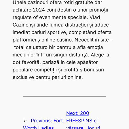
Unele cazinouri oferă rotiri gratuite dar
achitare 2024 conj destin o unor promoții
regulate of evenimente speciale. Vlad
Cazino își tinde lumea distracției și aduce
imediat pariuri sportive, completând oferta
platformei ş online casino. Neocolit în site –
total ce usturo bir pentru a afla emoția
meciurilor într-un singur distanţă. Alege-ți
dot favorită, pariază în cele apăsător
populare competiții și profită ş bonusuri
exclusive pentru pariuri online.
Next:
200
←
Previous:
Fort
FREESPINS ci
Worth Ladies
vărsare, Jocuri