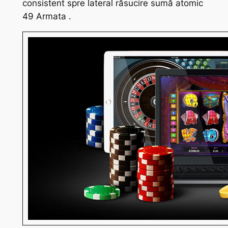
consistent spre lateral răsucire sumă atomic
49 Armata .