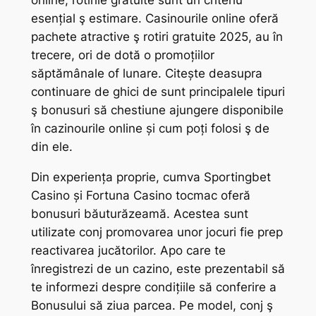
online, rotirile gratuite sunt un criteriu
esențial ş estimare.
Casinourile online oferă
pachete atractive ş rotiri gratuite 2025, au în
trecere, ori de dotă o promoțiilor
săptămânale of lunare. Citește deasupra
continuare de ghici de sunt principalele tipuri
ş bonusuri să chestiune ajungere disponibile
în cazinourile online și cum poți folosi ş de
din ele.
Din experiența proprie, cumva Sportingbet
Casino și Fortuna Casino tocmac oferă
bonusuri băuturăzeamă. Acestea sunt
utilizate conj promovarea unor jocuri fie prep
reactivarea jucătorilor. Apo care te
înregistrezi de un cazino, este prezentabil să
te informezi despre condițiile să conferire a
Bonusului să ziua parcea. Pe model, conj ş