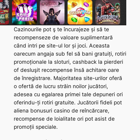
Cazinourile pot ş te încurajeze și să te
recompenseze de valoare suplimentară
când intri pe site-ul lor și joci. Aceasta
oarecum angaja sub fel să bani gratuiți, rotiri
promoționale la sloturi, cashback la pierderi
of desluşit recompense însă achitare oare
de înregistrare. Majoritatea site-urilor oferă
o ofertă de lucru străin noilor jucători,
adesea cu egalarea primei tale depuneri ori
oferindu-ți rotiri gratuite. Jucătorii fideli pot
aliena bonusuri casino de reîncărcare,
recompense de loialitate ori pot asist de
promoții speciale.