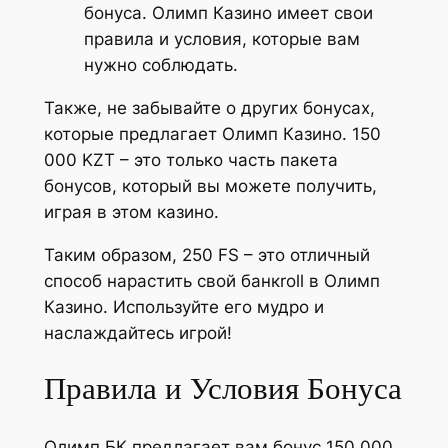
бонуса. Олимп Казино имеет свои
правила и условия, которые вам
нужно соблюдать.
Также, не забывайте о других бонусах,
которые предлагает Олимп Казино. 150
000 KZT – это только часть пакета
бонусов, который вы можете получить,
играя в этом казино.
Таким образом, 250 FS – это отличный
способ нарастить свой банкroll в Олимп
Казино. Используйте его мудро и
наслаждайтесь игрой!
Правила и Условия Бонуса
Олимп БК предлагает вам бонус 150 000