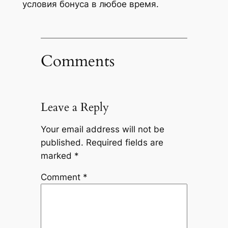
условия бонуса в любое время.
Comments
Leave a Reply
Your email address will not be
published.
Required fields are
marked
*
Comment
*