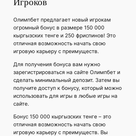
Игроков
Олимпбет предлагает новый игрокам
огромный бонус в размере 150 000
кыргызских тенге и 250 фриспинов! Это
отличная возможность начать свою
игровую карьеру с преимуществ.
Для получения бонуса вам нужно
зарегистрироваться на сайте Олимпбет и
сделать минимальный депозит. Затем вы
получите доступ к бонусу, который можно
использовать для игры в любые игры на
сайте.
Бонус 150 000 кыргызских тенге – это
отличная возможность начать свою
игровую карьеру с преимуществ. Вы