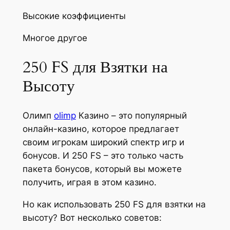
Высокие коэффициенты
Многое другое
250 FS для Взятки на
Высоту
Олимп
olimp
Казино – это популярный
онлайн-казино, которое предлагает
своим игрокам широкий спектр игр и
бонусов. И 250 FS – это только часть
пакета бонусов, который вы можете
получить, играя в этом казино.
Но как использовать 250 FS для взятки на
высоту? Вот несколько советов: