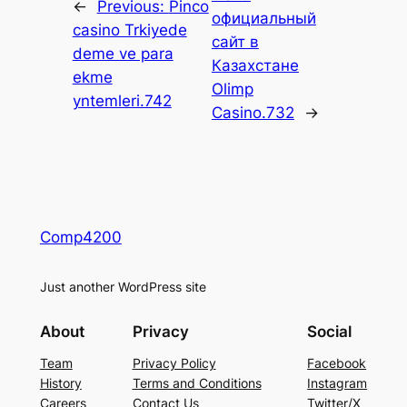
←
Previous:
Pinco
официальный
casino Trkiyede
сайт в
deme ve para
Казахстане
ekme
Olimp
yntemleri.742
Casino.732
→
Comp4200
Just another WordPress site
About
Privacy
Social
Team
Privacy Policy
Facebook
History
Terms and Conditions
Instagram
Careers
Contact Us
Twitter/X