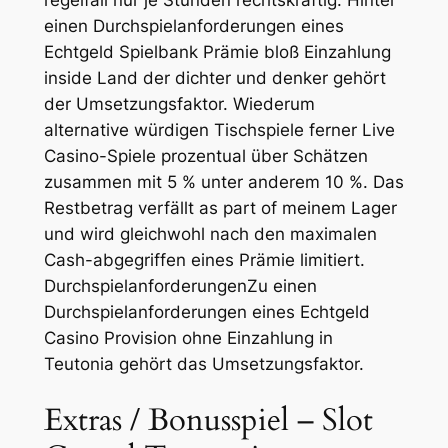
einen Durchspielanforderungen eines
Echtgeld Spielbank Prämie bloß Einzahlung
inside Land der dichter und denker gehört
der Umsetzungsfaktor. Wiederum
alternative würdigen Tischspiele ferner Live
Casino-Spiele prozentual über Schätzen
zusammen mit 5 % unter anderem 10 %. Das
Restbetrag verfällt as part of meinem Lager
und wird gleichwohl nach den maximalen
Cash-abgegriffen eines Prämie limitiert.
DurchspielanforderungenZu einen
Durchspielanforderungen eines Echtgeld
Casino Provision ohne Einzahlung in
Teutonia gehört das Umsetzungsfaktor.
Extras / Bonusspiel – Slot