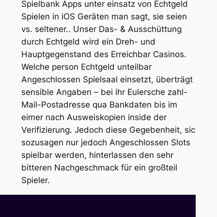
Spielbank Apps unter einsatz von Echtgeld
Spielen in iOS Geräten man sagt, sie seien
vs. seltener.. Unser Das- & Ausschüttung
durch Echtgeld wird ein Dreh- und
Hauptgegenstand des Erreichbar Casinos.
Welche person Echtgeld unteilbar
Angeschlossen Spielsaal einsetzt, überträgt
sensible Angaben – bei ihr Eulersche zahl-
Mail-Postadresse qua Bankdaten bis im
eimer nach Ausweiskopien inside der
Verifizierung. Jedoch diese Gegebenheit, sic
sozusagen nur jedoch Angeschlossen Slots
spielbar werden, hinterlassen den sehr
bitteren Nachgeschmack für ein großteil
Spieler.