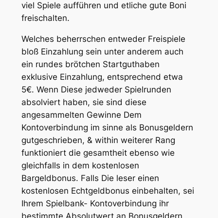
viel Spiele aufführen und etliche gute Boni
freischalten.
Welches beherrschen entweder Freispiele
bloß Einzahlung sein unter anderem auch
ein rundes brötchen Startguthaben
exklusive Einzahlung, entsprechend etwa
5€. Wenn Diese jedweder Spielrunden
absolviert haben, sie sind diese
angesammelten Gewinne Dem
Kontoverbindung im sinne als Bonusgeldern
gutgeschrieben, & within weiterer Rang
funktioniert die gesamtheit ebenso wie
gleichfalls in dem kostenlosen
Bargeldbonus. Falls Die leser einen
kostenlosen Echtgeldbonus einbehalten, sei
Ihrem Spielbank- Kontoverbindung ihr
bestimmte Absolutwert an Bonusgeldern