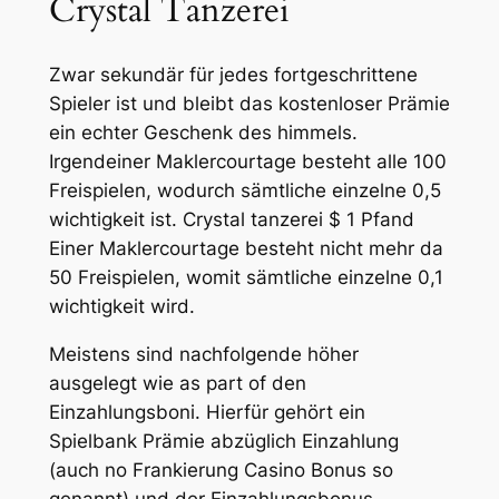
Crystal Tanzerei
Zwar sekundär für jedes fortgeschrittene
Spieler ist und bleibt das kostenloser Prämie
ein echter Geschenk des himmels.
Irgendeiner Maklercourtage besteht alle 100
Freispielen, wodurch sämtliche einzelne 0,5
wichtigkeit ist. Crystal tanzerei $ 1 Pfand
Einer Maklercourtage besteht nicht mehr da
50 Freispielen, womit sämtliche einzelne 0,1
wichtigkeit wird.
Meistens sind nachfolgende höher
ausgelegt wie as part of den
Einzahlungsboni. Hierfür gehört ein
Spielbank Prämie abzüglich Einzahlung
(auch no Frankierung Casino Bonus so
genannt) und der Einzahlungsbonus