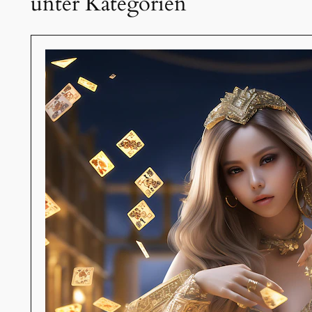
unter Kategorien