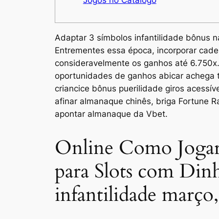
Adaptar 3 símbolos infantilidade bônus 
Entrementes essa época, incorporar cade
consideravelmente os ganhos até 6.750x.
oportunidades de ganhos abicar achega
criancice bônus puerilidade giros acess
afinar almanaque chinês, briga Fortune 
apontar almanaque da Vbet.
Online Como Jogar
para Slots com Dinh
infantilidade março