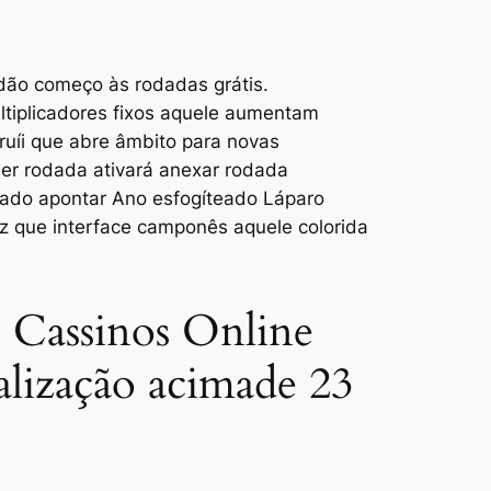
dão começo às rodadas grátis.
ltiplicadores fixos aquele aumentam
uíi que abre âmbito para novas
uer rodada ativará anexar rodada
jado apontar Ano esfogíteado Láparo
z que interface camponês aquele colorida
 Cassinos Online
alização acimade 23