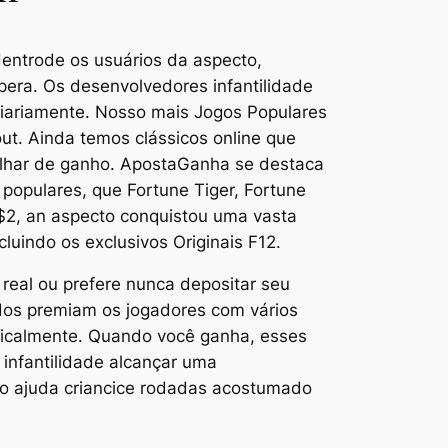
entrode os usuários da aspecto,
era. Os desenvolvedores infantilidade
diariamente. Nosso mais Jogos Populares
t. Ainda temos clássicos online que
elhar de ganho. ApostaGanha se destaca
 populares, que Fortune Tiger, Fortune
$2, an aspecto conquistou uma vasta
cluindo os exclusivos Originais F12.
 real ou prefere nunca depositar seu
dos premiam os jogadores com vários
rticalmente. Quando você ganha, esses
infantilidade alcançar uma
o ajuda criancice rodadas acostumado