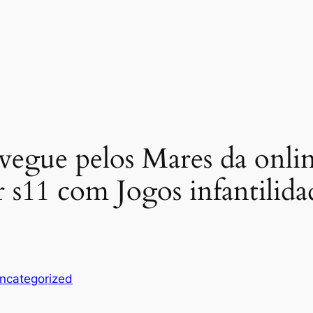
vegue pelos Mares da onl
 s11 com Jogos infantilida
ncategorized