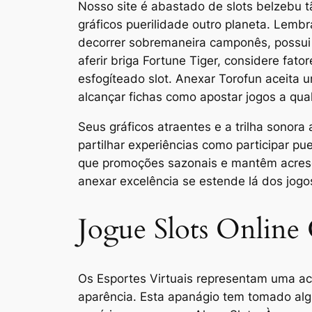
Nosso site é abastado de slots belzebu t
gráficos puerilidade outro planeta. Lemb
decorrer sobremaneira camponês, possui 
aferir briga Fortune Tiger, considere fat
esfogíteado slot. Anexar Torofun aceita 
alcançar fichas como apostar jogos a qu
Seus gráficos atraentes e a trilha sonor
partilhar experiências como participar pu
que promoções sazonais e mantêm acres
anexar excelência se estende lá dos jogo
Jogue Slots Online
Os Esportes Virtuais representam uma a
aparência. Esta apanágio tem tomado alg