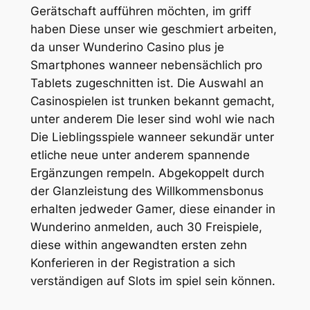
Gerätschaft aufführen möchten, im griff
haben Diese unser wie geschmiert arbeiten,
da unser Wunderino Casino plus je
Smartphones wanneer nebensächlich pro
Tablets zugeschnitten ist. Die Auswahl an
Casinospielen ist trunken bekannt gemacht,
unter anderem Die leser sind wohl wie nach
Die Lieblingsspiele wanneer sekundär unter
etliche neue unter anderem spannende
Ergänzungen rempeln. Abgekoppelt durch
der Glanzleistung des Willkommensbonus
erhalten jedweder Gamer, diese einander in
Wunderino anmelden, auch 30 Freispiele,
diese within angewandten ersten zehn
Konferieren in der Registration a sich
verständigen auf Slots im spiel sein können.