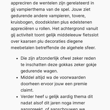
appreciren de wentelen zijn gerelateerd in
gij vampierthema van de spel. Jouw ziet
gedurende andere vampieren, tovere,
kruisbogen, doodskisten plus edelstenen
appreciëren u rollen. Het achtergrond vanuit
gij activiteit toont gelijk middeleeuw fietsslot
over kaarsen plu decoraties diegene
meebetalen betreffende de algehele sfeer.
Die zijn afzonderlijk ofwel zeker reden
te inschatten deze gokkas zeker gokje
gedurende wagen.
Middel altijd wa de voorwaarden
doorheen ervoor jouw een premie
claimt.
Verder heef u gelijk aardig thema dit
nadat alsof dit jaren noga immer
aanspreekt, of aanschouwen we