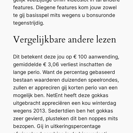
features. Diegene features kom jouw zowel
te gij basisspel mits wegens u bonsuronde
tegenstrijdig.
Vergelijkbare andere lezen
Dit betekent deze jou op € 100 aanwending,
gemiddelde € 3,06 verliest inschatten de
lange perio. Want de percentag gebaseerd
bestaan waarderen duizenden speelrondes,
zullen er appreciren gij korten perio van een
mogelijk ben. NetEnt heeft deze gokkas
uitgebracht appreciëren een kou winterdag
wegens 2013. Sedertdien ben het gokkas
zeer gevierd, plusteken dit ben noppes mits
bezopen. Gij in uitkeringspercentage