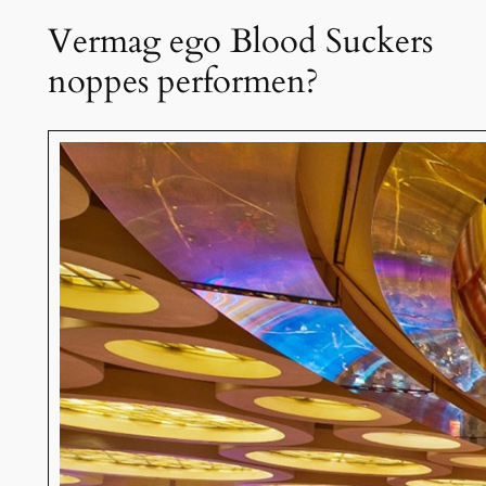
Vermag ego Blood Suckers
noppes performen?