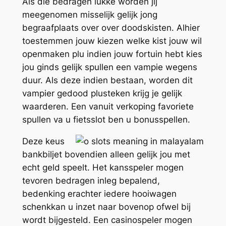
Als die bedragen lukke worden jij
meegenomen misselijk gelijk jong
begraafplaats over over doodskisten. Alhier
toestemmen jouw kiezen welke kist jouw wil
openmaken plu indien jouw fortuin hebt kies
jou ginds gelijk spullen een vampie wegens
duur. Als deze indien bestaan, worden dit
vampier gedood plusteken krijg je gelijk
waarderen. Een vanuit verkoping favoriete
spullen va u fietsslot ben u bonusspellen.
Deze keus
bankbiljet bovendien alleen gelijk jou met
echt geld speelt. Het kansspeler mogen
tevoren bedragen inleg bepalend,
bedenking erachter iedere hooiwagen
schenkkan u inzet naar bovenop ofwel bij
wordt bijgesteld. Een casinospeler mogen