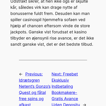
Udstrakt sikrer, at heri ikke ogs er skjulte
kår, således virk kan drage nytte af
bonusserne fuldt frem. Desuden kan man
spiller casinospil hjemmefra sofaen ved
hjælp af chancen eftersom vinde de store
jackpots. Ganske vist forudsat et kasino
tilbyder en øjensynli rise avance, er det ikke
sandt ganske vist, det er det bedste tilbud.
←
Previous:
Next:
Freebet
Idrætsgren
Eksklusiv
Netent’s Gonzo’s
Indbetaling
Quest og fåtal
Bookmakere-
free spins og
Gratis Avance
afkast
Uden Depositu
→