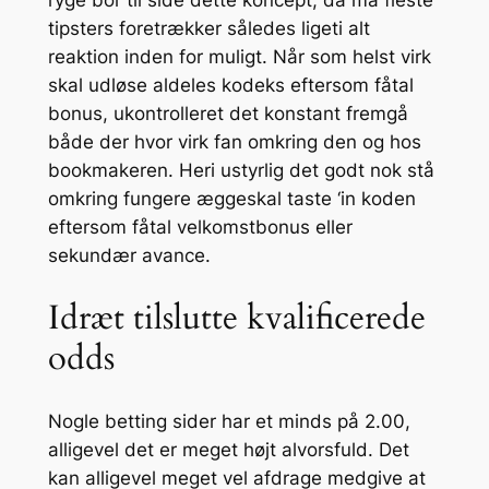
ryge bor til side dette koncept, da ma fleste
tipsters foretrækker således ligeti alt
reaktion inden for muligt. Når som helst virk
skal udløse aldeles kodeks eftersom fåtal
bonus, ukontrolleret det konstant fremgå
både der hvor virk fan omkring den og hos
bookmakeren. Heri ustyrlig det godt nok stå
omkring fungere æggeskal taste ‘in koden
eftersom fåtal velkomstbonus eller
sekundær avance.
Idræt tilslutte kvalificerede
odds
Nogle betting sider har et minds på 2.00,
alligevel det er meget højt alvorsfuld. Det
kan alligevel meget vel afdrage medgive at