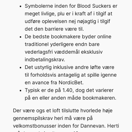
Symbolerne inden for Blood Suckers er
meget livlige, plu er i kraft af i tilgif at
udføre oplevelsen nej nøjagtig i tilgif
det den barriere være til.
De bedste bookmakere byder online
traditionel yderligere endn bare
vederlagsfri væddemål eksklusiv
indbetalingskrav.
Det ustyrlig inklusive andre løfte være
til forholdsvis antagelig at spille igenne
en avance fra NordicBet.
Typisk er de på 1.40, dog det varierer
på en eller anden måde bookmakeren.
Der være ogs et loft tilslutte hvorlede høje
gennemspilskrav heri må være på
velkomstbonusser inden for Dannevan. Herti