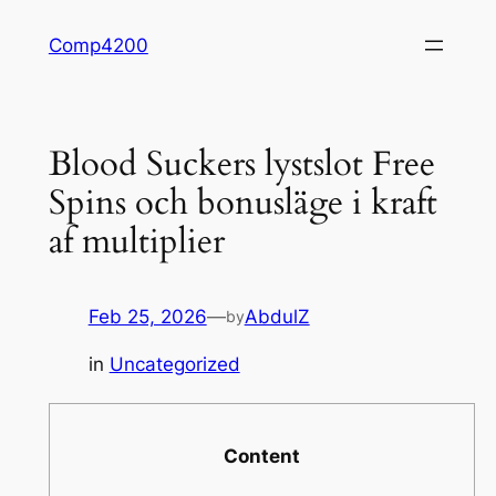
Skip
Comp4200
to
content
Blood Suckers lystslot Free
Spins och bonusläge i kraft
af multiplier
Feb 25, 2026
—
AbdulZ
by
in
Uncategorized
Content