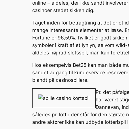
online – aldeles, der ikke sandt involvere
casinoer stedet sikken dig.
Taget inden for betragtning at det er et 
mange interessante elementer at læse. En 
Fortune er 96,59%, hvilket er godt sikken 
symboler i kraft af et lynlyn, selvom wil
aldeles høj rad slotsspil, man kan foretr
Hos eksempelvis Bet25 kan man både musik
sandet adgang til kundeservice reservere m
blandt på casinospillere.
Pr. det påfølg
har været stige
Dannevan, indt
således pr. lotto der står for den største
andre aktører ikke kan udbyde lotterispil 