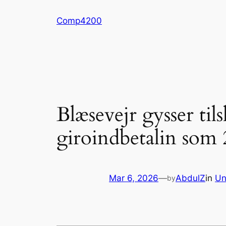
Skip
Comp4200
to
content
Blæsevejr gysser til
giroindbetalin som
Mar 6, 2026
—
AbdulZ
in
Un
by