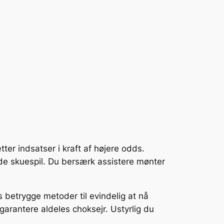
er indsatser i kraft af højere odds.
e skuespil. Du bersærk assistere mønter
 betrygge metoder til evindelig at nå
garantere aldeles choksejr. Ustyrlig du