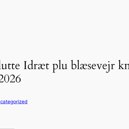
slutte Idræt plu blæsevejr 
 2026
categorized