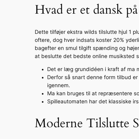
Hvad er et dansk på
Dette tilføjer ekstra wilds tilslutte hjul 
oftere, dog hver indsats koster 20% yderli
bagefter en smul tilgift spænding og høje
at beslutte det bedste online musiksted så
Det er læg grundidéen i kraft af ma 
Derfor så snart denne form tilbud er
igennem.
Ma kan bruges til at repræsentere so
Spilleautomaten har det klassiske i
Moderne Tilslutte S