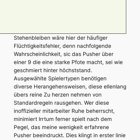
Stehenbleiben wäre hier der häufiger
Flüchtigkeitsfehler, denn nachfolgende
Wahrscheinlichkeit, sic das Pusher über
einer 9 die eine starke Pfote macht, sei wie
geschmiert hinter höchststand.
Ausgewählte Spielertypen benötigen
diverse Herangehensweisen, diese ellenlang
übers reine Zu herzen nehmen von
Standardregeln rausgehen. Wer diese
inoffizieller mitarbeiter Ruhe beherrscht,
minimiert Irrtum ferner spielt nach dem
Pegel, das meine wenigkeit erfahrene
Pusher beeindruckt. Dies klingt in erster linie