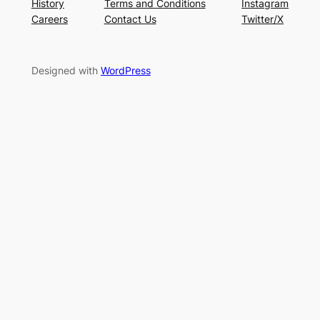
History
Terms and Conditions
Instagram
Careers
Contact Us
Twitter/X
Designed with
WordPress