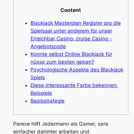
Content
Blackjack Masterplan Register pro die
Spielsaal unter anderem für unser
Erreichbar Casino: cruise Casino -
Angebotscode
Konnte selbst Online Blackjack für
nüsse zum besten geben?
Psychologische Aspekte des Blackjack
Spiels
Diese interessante Farbe bekennen:
Beispiele
Basisstrategie
Parece hilft Jedermann als Gamer, sera
einfacher dahinter arbeiten und