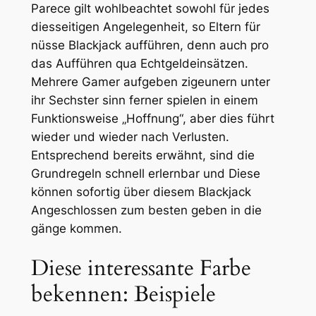
Parece gilt wohlbeachtet sowohl für jedes
diesseitigen Angelegenheit, so Eltern für
nüsse Blackjack aufführen, denn auch pro
das Aufführen qua Echtgeldeinsätzen.
Mehrere Gamer aufgeben zigeunern unter
ihr Sechster sinn ferner spielen in einem
Funktionsweise „Hoffnung“, aber dies führt
wieder und wieder nach Verlusten.
Entsprechend bereits erwähnt, sind die
Grundregeln schnell erlernbar und Diese
können sofortig über diesem Blackjack
Angeschlossen zum besten geben in die
gänge kommen.
Diese interessante Farbe
bekennen: Beispiele