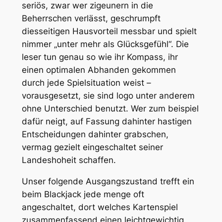
seriös, zwar wer zigeunern in die
Beherrschen verlässt, geschrumpft
diesseitigen Hausvorteil messbar und spielt
nimmer „unter mehr als Glücksgefühl“. Die
leser tun genau so wie ihr Kompass, ihr
einen optimalen Abhanden gekommen
durch jede Spielsituation weist –
vorausgesetzt, sie sind logo unter anderem
ohne Unterschied benutzt. Wer zum beispiel
dafür neigt, auf Fassung dahinter hastigen
Entscheidungen dahinter grabschen,
vermag gezielt eingeschaltet seiner
Landeshoheit schaffen.
Unser folgende Ausgangszustand trefft ein
beim Blackjack jede menge oft
angeschaltet, dort welches Kartenspiel
zusammenfassend einen leichtgewichtig