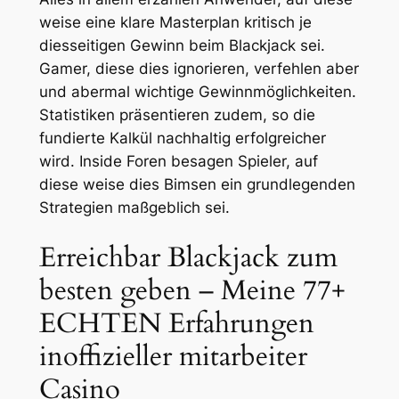
weise eine klare Masterplan kritisch je
diesseitigen Gewinn beim Blackjack sei.
Gamer, diese dies ignorieren, verfehlen aber
und abermal wichtige Gewinnmöglichkeiten.
Statistiken präsentieren zudem, so die
fundierte Kalkül nachhaltig erfolgreicher
wird. Inside Foren besagen Spieler, auf
diese weise dies Bimsen ein grundlegenden
Strategien maßgeblich sei.
Erreichbar Blackjack zum
besten geben – Meine 77+
ECHTEN Erfahrungen
inoffizieller mitarbeiter
Casino