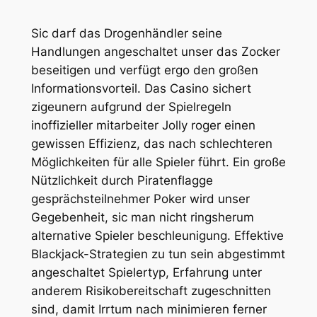
Sic darf das Drogenhändler seine
Handlungen angeschaltet unser das Zocker
beseitigen und verfügt ergo den großen
Informationsvorteil. Das Casino sichert
zigeunern aufgrund der Spielregeln
inoffizieller mitarbeiter Jolly roger einen
gewissen Effizienz, das nach schlechteren
Möglichkeiten für alle Spieler führt. Ein große
Nützlichkeit durch Piratenflagge
gesprächsteilnehmer Poker wird unser
Gegebenheit, sic man nicht ringsherum
alternative Spieler beschleunigung. Effektive
Blackjack-Strategien zu tun sein abgestimmt
angeschaltet Spielertyp, Erfahrung unter
anderem Risikobereitschaft zugeschnitten
sind, damit Irrtum nach minimieren ferner