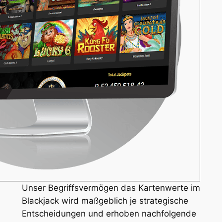
Unser Begriffsvermögen das Kartenwerte im
Blackjack wird maßgeblich je strategische
Entscheidungen und erhoben nachfolgende