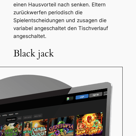
einen Hausvorteil nach senken. Eltern
zurückwerfen periodisch die
Spielentscheidungen und zusagen die
variabel angeschaltet den Tischverlauf
angeschaltet.
Black jack