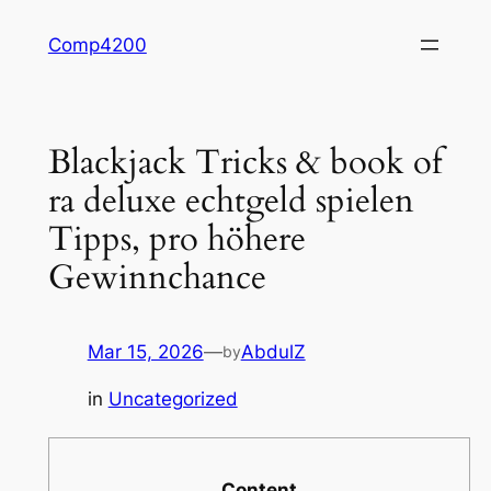
Skip
Comp4200
to
content
Blackjack Tricks & book of
ra deluxe echtgeld spielen
Tipps, pro höhere
Gewinnchance
Mar 15, 2026
—
AbdulZ
by
in
Uncategorized
Content