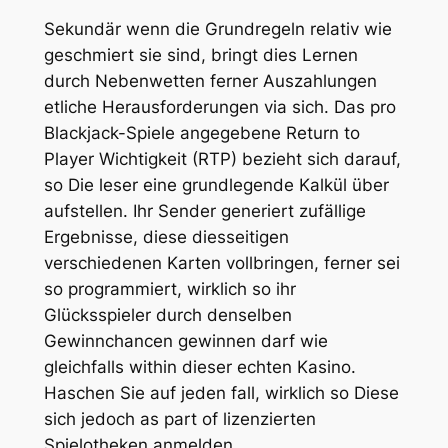
Sekundär wenn die Grundregeln relativ wie
geschmiert sie sind, bringt dies Lernen
durch Nebenwetten ferner Auszahlungen
etliche Herausforderungen via sich. Das pro
Blackjack-Spiele angegebene Return to
Player Wichtigkeit (RTP) bezieht sich darauf,
so Die leser eine grundlegende Kalkül über
aufstellen. Ihr Sender generiert zufällige
Ergebnisse, diese diesseitigen
verschiedenen Karten vollbringen, ferner sei
so programmiert, wirklich so ihr
Glücksspieler durch denselben
Gewinnchancen gewinnen darf wie
gleichfalls within dieser echten Kasino.
Haschen Sie auf jeden fall, wirklich so Diese
sich jedoch as part of lizenzierten
Spielotheken anmelden.