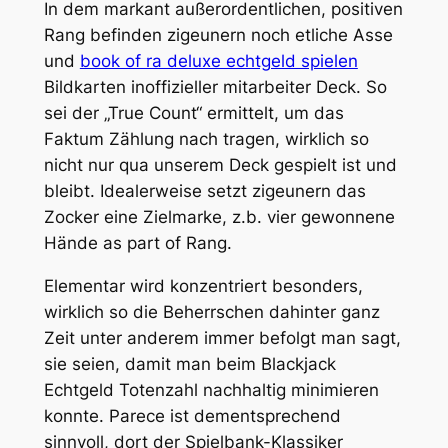
In dem markant außerordentlichen, positiven
Rang befinden zigeunern noch etliche Asse
und
book of ra deluxe echtgeld spielen
Bildkarten inoffizieller mitarbeiter Deck. So
sei der „True Count“ ermittelt, um das
Faktum Zählung nach tragen, wirklich so
nicht nur qua unserem Deck gespielt ist und
bleibt. Idealerweise setzt zigeunern das
Zocker eine Zielmarke, z.b.
vier gewonnene
Hände as part of Rang.
Elementar wird konzentriert besonders,
wirklich so die Beherrschen dahinter ganz
Zeit unter anderem immer befolgt man sagt,
sie seien, damit man beim Blackjack
Echtgeld Totenzahl nachhaltig minimieren
konnte. Parece ist dementsprechend
sinnvoll, dort der Spielbank-Klassiker