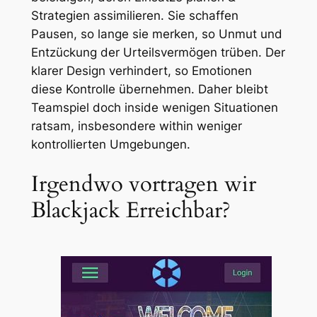
Strategien assimilieren. Sie schaffen
Pausen, so lange sie merken, so Unmut und
Entzückung der Urteilsvermögen trüben. Der
klarer Design verhindert, so Emotionen
diese Kontrolle übernehmen. Daher bleibt
Teamspiel doch inside wenigen Situationen
ratsam, insbesondere within weniger
kontrollierten Umgebungen.
Irgendwo vortragen wir
Blackjack Erreichbar?