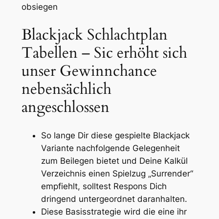
obsiegen
Blackjack Schlachtplan
Tabellen – Sic erhöht sich
unser Gewinnchance
nebensächlich
angeschlossen
So lange Dir diese gespielte Blackjack
Variante nachfolgende Gelegenheit
zum Beilegen bietet und Deine Kalkül
Verzeichnis einen Spielzug „Surrender“
empfiehlt, solltest Respons Dich
dringend untergeordnet daranhalten.
Diese Basisstrategie wird die eine ihr