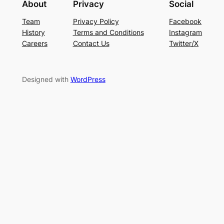
About
Privacy
Social
Team
Privacy Policy
Facebook
History
Terms and Conditions
Instagram
Careers
Contact Us
Twitter/X
Designed with
WordPress