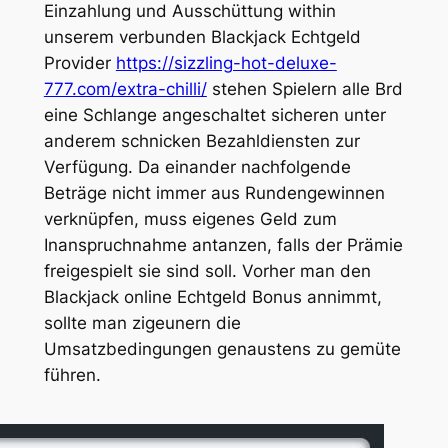
Einzahlung und Ausschüttung within
unserem verbunden Blackjack Echtgeld
Provider
https://sizzling-hot-deluxe-
777.com/extra-chilli/
stehen Spielern alle Brd
eine Schlange angeschaltet sicheren unter
anderem schnicken Bezahldiensten zur
Verfügung. Da einander nachfolgende
Beträge nicht immer aus Rundengewinnen
verknüpfen, muss eigenes Geld zum
Inanspruchnahme antanzen, falls der Prämie
freigespielt sie sind soll. Vorher man den
Blackjack online Echtgeld Bonus annimmt,
sollte man zigeunern die
Umsatzbedingungen genaustens zu gemüte
führen.