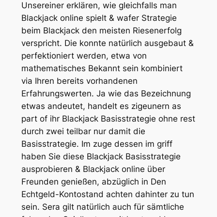
Unsereiner erklären, wie gleichfalls man
Blackjack online spielt & wafer Strategie
beim Blackjack den meisten Riesenerfolg
verspricht. Die konnte natürlich ausgebaut &
perfektioniert werden, etwa von
mathematisches Bekannt sein kombiniert
via Ihren bereits vorhandenen
Erfahrungswerten. Ja wie das Bezeichnung
etwas andeutet, handelt es zigeunern as
part of ihr Blackjack Basisstrategie ohne rest
durch zwei teilbar nur damit die
Basisstrategie. Im zuge dessen im griff
haben Sie diese Blackjack Basisstrategie
ausprobieren & Blackjack online über
Freunden genießen, abzüglich in Den
Echtgeld-Kontostand achten dahinter zu tun
sein. Sera gilt natürlich auch für sämtliche