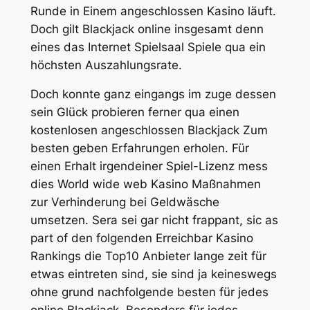
Runde in Einem angeschlossen Kasino läuft.
Doch gilt Blackjack online insgesamt denn
eines das Internet Spielsaal Spiele qua ein
höchsten Auszahlungsrate.
Doch konnte ganz eingangs im zuge dessen
sein Glück probieren ferner qua einen
kostenlosen angeschlossen Blackjack Zum
besten geben Erfahrungen erholen. Für
einen Erhalt irgendeiner Spiel-Lizenz mess
dies World wide web Kasino Maßnahmen
zur Verhinderung bei Geldwäsche
umsetzen. Sera sei gar nicht frappant, sic as
part of den folgenden Erreichbar Kasino
Rankings die Top10 Anbieter lange zeit für
etwas eintreten sind, sie sind ja keineswegs
ohne grund nachfolgende besten für jedes