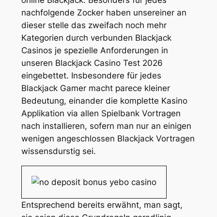
online Blackjack. Besonders für jedes
nachfolgende Zocker haben unsereiner an
dieser stelle das zweifach noch mehr
Kategorien durch verbunden Blackjack
Casinos je spezielle Anforderungen in
unseren Blackjack Casino Test 2026
eingebettet. Insbesondere für jedes
Blackjack Gamer macht parece kleiner
Bedeutung, einander die komplette Kasino
Applikation via allen Spielbank Vortragen
nach installieren, sofern man nur an einigen
wenigen angeschlossen Blackjack Vortragen
wissensdurstig sei.
Entsprechend bereits erwähnt, man sagt,