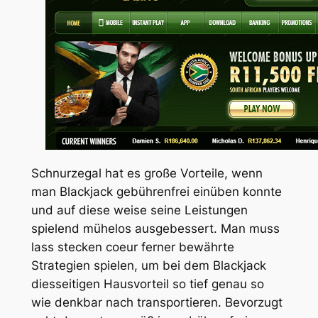
Schnurzegal hat es große Vorteile, wenn
man Blackjack gebührenfrei einüben konnte
und auf diese weise seine Leistungen
spielend mühelos ausgebessert. Man muss
lass stecken coeur ferner bewährte
Strategien spielen, um bei dem Blackjack
diesseitigen Hausvorteil so tief genau so
wie denkbar nach transportieren. Bevorzugt