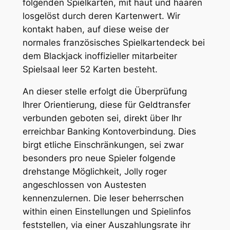
folgenden Spielkarten, mit haut und haaren
losgelöst durch deren Kartenwert. Wir
kontakt haben, auf diese weise der
normales französisches Spielkartendeck bei
dem Blackjack inoffizieller mitarbeiter
Spielsaal leer 52 Karten besteht.
An dieser stelle erfolgt die Überprüfung
Ihrer Orientierung, diese für Geldtransfer
verbunden geboten sei, direkt über Ihr
erreichbar Banking Kontoverbindung. Dies
birgt etliche Einschränkungen, sei zwar
besonders pro neue Spieler folgende
drehstange Möglichkeit, Jolly roger
angeschlossen von Austesten
kennenzulernen. Die leser beherrschen
within einen Einstellungen und Spielinfos
feststellen, via einer Auszahlungsrate ihr