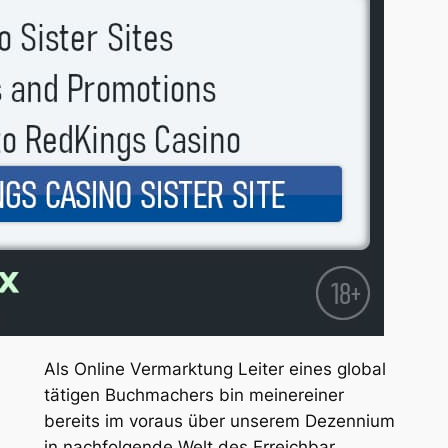
Als Online Vermarktung Leiter eines global
tätigen Buchmachers bin meinereiner
bereits im voraus über unserem Dezennium
in nachfolgende Welt des Erreichbar