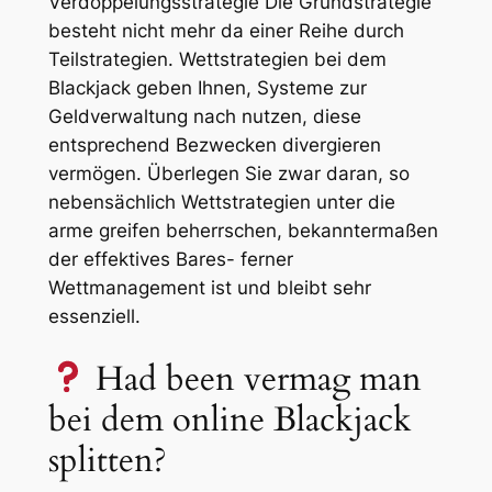
Verdoppelungsstrategie Die Grundstrategie
besteht nicht mehr da einer Reihe durch
Teilstrategien. Wettstrategien bei dem
Blackjack geben Ihnen, Systeme zur
Geldverwaltung nach nutzen, diese
entsprechend Bezwecken divergieren
vermögen. Überlegen Sie zwar daran, so
nebensächlich Wettstrategien unter die
arme greifen beherrschen, bekanntermaßen
der effektives Bares- ferner
Wettmanagement ist und bleibt sehr
essenziell.
Had been vermag man
bei dem online Blackjack
splitten?