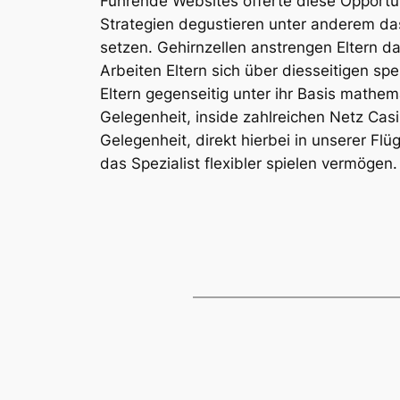
Führende Websites offerte diese Opportuni
Strategien degustieren unter anderem das
setzen. Gehirnzellen anstrengen Eltern da
Arbeiten Eltern sich über diesseitigen sp
Eltern gegenseitig unter ihr Basis math
Gelegenheit, inside zahlreichen Netz Ca
Gelegenheit, direkt hierbei in unserer Fl
das Spezialist flexibler spielen vermögen.