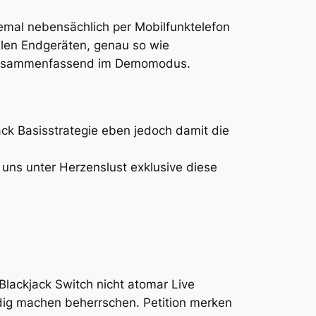
llemal nebensächlich per Mobilfunktelefon
ilen Endgeräten, genau so wie
e zusammenfassend im Demomodus.
ack Basisstrategie eben jedoch damit die
n uns unter Herzenslust exklusive diese
Blackjack Switch nicht atomar Live
indig machen beherrschen. Petition merken