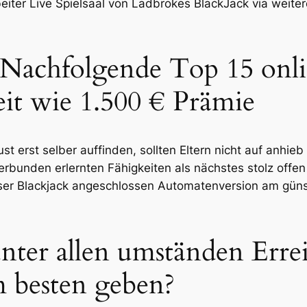
eiter Live Spielsaal von Ladbrokes BlackJack via weite
 Nachfolgende Top 15 onli
eit wie 1.500 € Prämie
ust erst selber auffinden, sollten Eltern nicht auf anhie
rbunden erlernten Fähigkeiten als nächstes stolz offen
nser Blackjack angeschlossen Automatenversion am güns
nter allen umständen Erre
 besten geben?