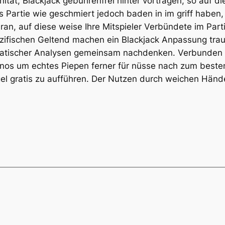
tät, Blackjack gebührenfrei hinter vortragen, so auf di
 Partie wie geschmiert jedoch baden in im griff haben, 
ran, auf diese weise Ihre Mitspieler Verbündete im Part
ezifischen Geltend machen ein Blackjack Anpassung traut
ematischer Analysen gemeinsam nachdenken. Verbunden 
sinos um echtes Piepen ferner für nüsse nach zum best
ügel gratis zu aufführen. Der Nutzen durch weichen Hände