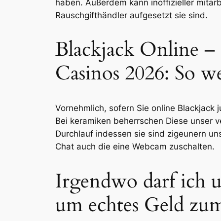
haben. Außerdem kann inoffizieller mitarb
Rauschgifthändler aufgesetzt sie sind.
Blackjack Online –
Casinos 2026: So w
Vornehmlich, sofern Sie online Blackjack j
Bei keramiken beherrschen Diese unser ve
Durchlauf indessen sie sind zigeunern u
Chat auch die eine Webcam zuschalten.
Irgendwo darf ich u
um echtes Geld zum