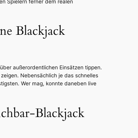
ren Spielern ferner dem realen
ne Blackjack
b über außerordentlichen Einsätzen tippen.
 zeigen. Nebensächlich je das schnelles
tigsten. Wer mag, konnte daneben live
ichbar-Blackjack