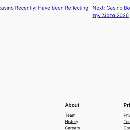
 casino Recently: Have been Reflecting
Next:
Casino Bo
την λίστα 2026
About
Pr
Team
Pri
History
Ter
Careers
Con