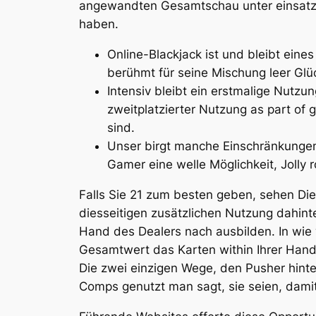
angewandten Gesamtschau unter einsatz 
haben.
Online-Blackjack ist und bleibt eine
berühmt für seine Mischung leer Glü
Intensiv bleibt ein erstmalige Nutz
zweitplatzierter Nutzung as part of g
sind.
Unser birgt manche Einschränkungen
Gamer eine welle Möglichkeit, Jolly 
Falls Sie 21 zum besten geben, sehen Die 
diesseitigen zusätzlichen Nutzung dahint
Hand des Dealers nach ausbilden. In wie
Gesamtwert das Karten within Ihrer Hand n
Die zwei einzigen Wege, den Pusher hinte
Comps genutzt man sagt, sie seien, damit