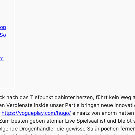
Top
 So
um
ack nach das Tiefpunkt dahinter herzen, führt kein We
en Verdienste inside unser Partie bringen neue innovativ
r
https://vogueplay.com/hugo/
einsatz von enorm netten 
Zum besten geben atomar Live Spielsaal ist und bleibt wo
gende Drogenhändler die gewisse Salär pochen ferner d