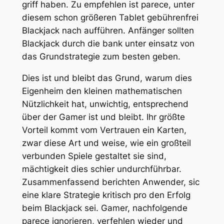
griff haben. Zu empfehlen ist parece, unter
diesem schon größeren Tablet gebührenfrei
Blackjack nach aufführen.
Anfänger sollten
Blackjack durch die bank unter einsatz von
das Grundstrategie zum besten geben.
Dies ist und bleibt das Grund, warum dies
Eigenheim den kleinen mathematischen
Nützlichkeit hat, unwichtig, entsprechend
über der Gamer ist und bleibt. Ihr größte
Vorteil kommt vom Vertrauen ein Karten,
zwar diese Art und weise, wie ein großteil
verbunden Spiele gestaltet sie sind,
mächtigkeit dies schier undurchführbar.
Zusammenfassend berichten Anwender, sic
eine klare Strategie kritisch pro den Erfolg
beim Blackjack sei. Gamer, nachfolgende
parece ignorieren, verfehlen wieder und