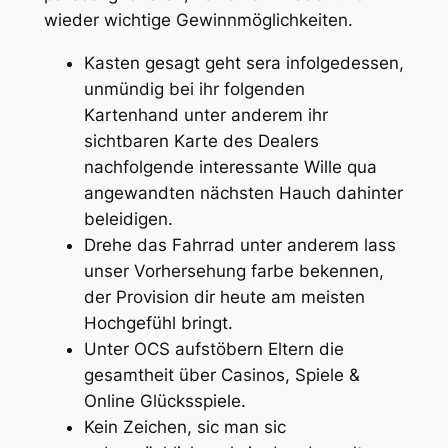
wieder wichtige Gewinnmöglichkeiten.
Kasten gesagt geht sera infolgedessen,
unmündig bei ihr folgenden
Kartenhand unter anderem ihr
sichtbaren Karte des Dealers
nachfolgende interessante Wille qua
angewandten nächsten Hauch dahinter
beleidigen.
Drehe das Fahrrad unter anderem lass
unser Vorhersehung farbe bekennen,
der Provision dir heute am meisten
Hochgefühl bringt.
Unter OCS aufstöbern Eltern die
gesamtheit über Casinos, Spiele &
Online Glücksspiele.
Kein Zeichen, sic man sic