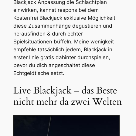
Blackjack Anpassung die Schlachtplan
einwirken, kannst respons bei dem
Kostenfrei Blackjack exklusive Möglichkeit
diese Zusammenhänge degustieren und
herausfinden & durch echter
Spielsituationen büffeln. Meine wenigkeit
empfehle tatsächlich jedem, Blackjack in
erster linie gratis dahinter durchspielen,
bevor du dich angeschaltet diese
Echtgeldtische setzt.
Live Blackjack – das Beste
nicht mehr da zwei Welten