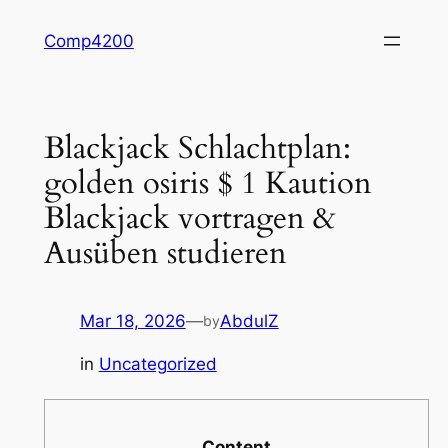
Skip
Comp4200
to
content
Blackjack Schlachtplan:
golden osiris $ 1 Kaution
Blackjack vortragen &
Ausüben studieren
Mar 18, 2026
—
AbdulZ
by
in
Uncategorized
Content