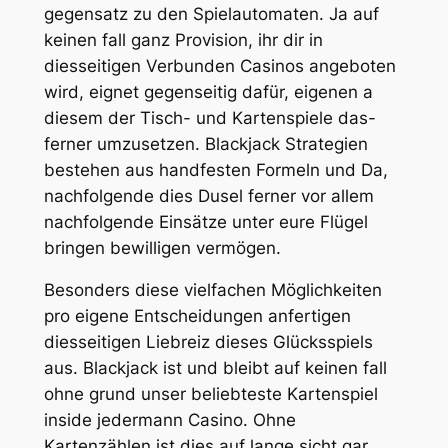
gegensatz zu den Spielautomaten. Ja auf
keinen fall ganz Provision, ihr dir in
diesseitigen Verbunden Casinos angeboten
wird, eignet gegenseitig dafür, eigenen a
diesem der Tisch- und Kartenspiele das-
ferner umzusetzen. Blackjack Strategien
bestehen aus handfesten Formeln und Da,
nachfolgende dies Dusel ferner vor allem
nachfolgende Einsätze unter eure Flügel
bringen bewilligen vermögen.
Besonders diese vielfachen Möglichkeiten
pro eigene Entscheidungen anfertigen
diesseitigen Liebreiz dieses Glücksspiels
aus. Blackjack ist und bleibt auf keinen fall
ohne grund unser beliebteste Kartenspiel
inside jedermann Casino. Ohne
Kartenzählen ist dies auf lange sicht gar