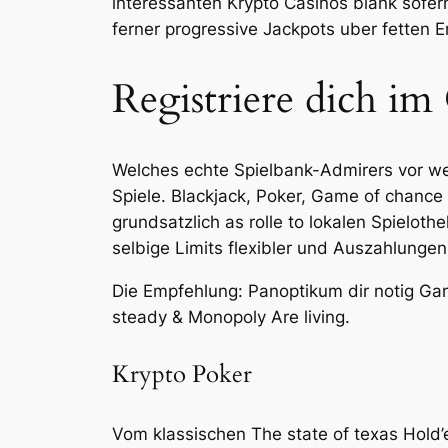
interessanten Krypto Casinos blank sofe
ferner progressive Jackpots uber fetten E
Registriere dich i
Welches echte Spielbank-Admirers vor we
Spiele. Blackjack, Poker, Game of chance
grundsatzlich as rolle to lokalen Spielot
selbige Limits flexibler und Auszahlungen
Die Empfehlung: Panoptikum dir notig Ga
steady & Monopoly Are living.
Krypto Poker
Vom klassischen The state of texas Hold