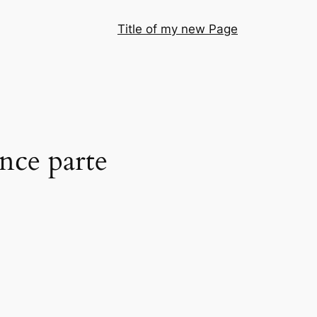
Title of my new Page
ince parte