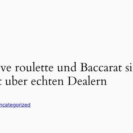
ve roulette und Baccarat s
t uber echten Dealern
ncategorized