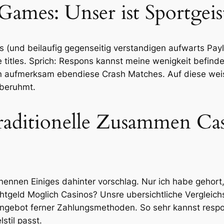
Games: Unser ist Sportgei
s (und beilaufig gegenseitig verstandigen aufwarts Pay
titles. Sprich: Respons kannst meine wenigkeit befind
n aufmerksam ebendiese Crash Matches. Auf diese weise
 beruhmt.
raditionelle Zusammen Ca
ennen Einiges dahinter vorschlag. Nur ich habe gehort,
htgeld Moglich Casinos? Unsre ubersichtliche Vergleichs
langebot ferner Zahlungsmethoden. So sehr kannst respo
til passt.