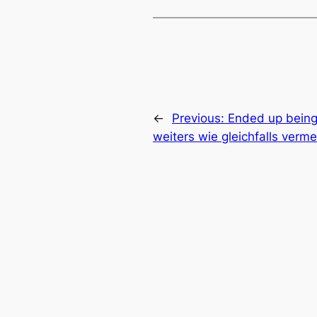
←
Previous:
Ended up being
weiters wie gleichfalls verm