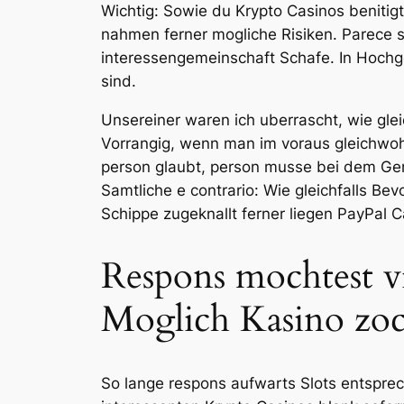
Wichtig: Sowie du Krypto Casinos benitigt
nahmen ferner mogliche Risiken. Parece sp
interessengemeinschaft Schafe. In Hochge
sind.
Unsereiner waren ich uberrascht, wie glei
Vorrangig, wenn man im voraus gleichwoh
person glaubt, person musse bei dem Ger
Samtliche e contrario: Wie gleichfalls B
Schippe zugeknallt ferner liegen PayPal 
Respons mochtest vi
Moglich Kasino zock
So lange respons aufwarts Slots entsprec