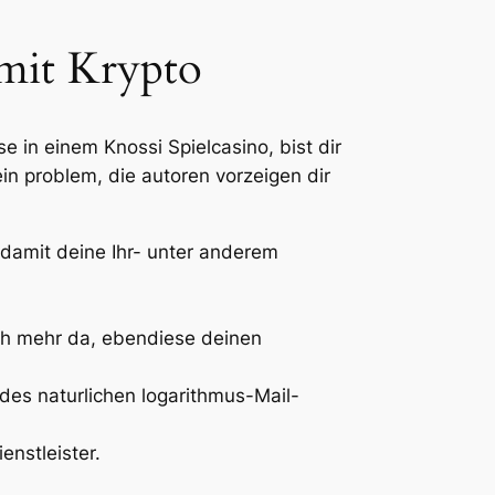
l mit Krypto
 in einem Knossi Spielcasino, bist dir
ein problem, die autoren vorzeigen dir
damit deine Ihr- unter anderem
och mehr da, ebendiese deinen
des naturlichen logarithmus-Mail-
enstleister.