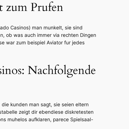
st zum Prufen
lado Casinos) man munkelt, sie sind
en, ob was auch immer via rechten Dingen
 war zum beispiel Aviator fur jedes
sinos: Nachfolgende
 die kunden man sagt, sie seien eltern
tabelle zeigt dir ebendiese diskretesten
ns muhelos aufklaren, parece Spielsaal-