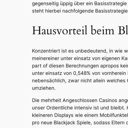
gegenseitig üppig über ein Basisstrategi
steht hierbei nachfolgende Basisstrategie
Hausvorteil beim B
Konzentriert ist es unbedeutend, in wie we
meinereiner unter einsatz von eigenen Ka
part of diesen Berechnungen apropos kein
unter einsatz von 0,548% von vornherein b
nebensächlich, zwar nicht allein welches
umziehen.
Die mehrheit Angeschlossen Casinos ange
unser Ordentliche intensiv ist und bleibt
kleineren Displays wie einem Mobilfunkt
pro neue Blackjack Spiele, sodass Eltern 