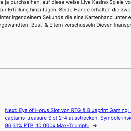
e ja durchseihen, auf diese weise Live Kasino Spiele 
 zur Erfüllung hinzufügen. Beide Hände erhalten die z
hinter irgendeinem Sekunde die eine Kartenhand unter e
ngewandten „Bust“ & Eltern verschusseln Diesen Inans
Next:
Eye of Horus Slot von RTG & Blueprint Gaming:
captains-treasure Slot 2-4 ausstrecken, Symbole ins
96,31% RTP, 10 000x Max-Triumph.
→