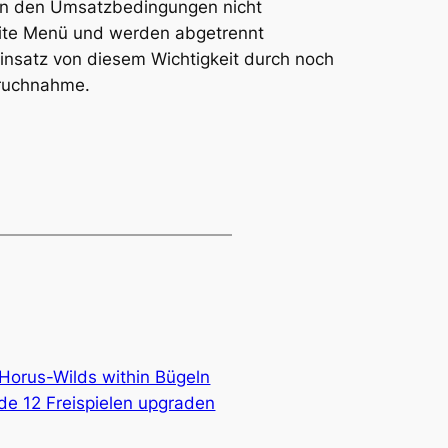
von den Umsatzbedingungen nicht
weite Menü und werden abgetrennt
insatz von diesem Wichtigkeit durch noch
pruchnahme.
 Horus-Wilds within Bügeln
ide 12 Freispielen upgraden