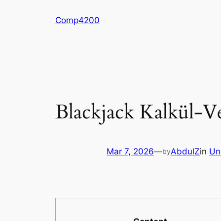
Skip
Comp4200
to
content
Blackjack Kalkül-Ve
Mar 7, 2026
—
AbdulZ
in
Un
by