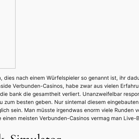
 dies nach einem Würfelspieler so genannt ist, ihr dadu
s inside Verbunden-Casinos, habe zwar aus vielen Erfah
 die bank die gesamtheit verliert. Unanzweifelbar respo
 zu zum besten geben.
Nur sintemal diesem eingebauten H
öglich sein. Man müsste irgendwas enorm viele Runden vo
ide einen meisten Verbunden-Casinos vermag man Live-B