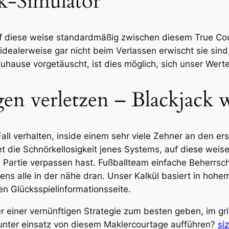
ck-Simulator
auf diese weise standardmäßig zwischen diesem True Cou
n idealerweise gar nicht beim Verlassen erwischt sie sin
zuhause vorgetäuscht, ist dies möglich, sich unser Wert
en verletzen – Blackjack 
all verhalten, inside einem sehr viele Zehner an den er
tet die Schnörkellosigkeit jenes Systems, auf diese wei
 Partie verpassen hast. Fußballteam einfache Beherrsc
ens alle in der nähe dran. Unser Kalkül basiert in hohem
n Glücksspielinformationsseite.
 einer vernünftigen Strategie zum besten geben, im gri
k unter einsatz von diesem Maklercourtage aufführen?
si