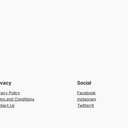
ivacy
Social
vacy Policy
Facebook
ms and Conditions
Instagram
tact Us
Twitter/X