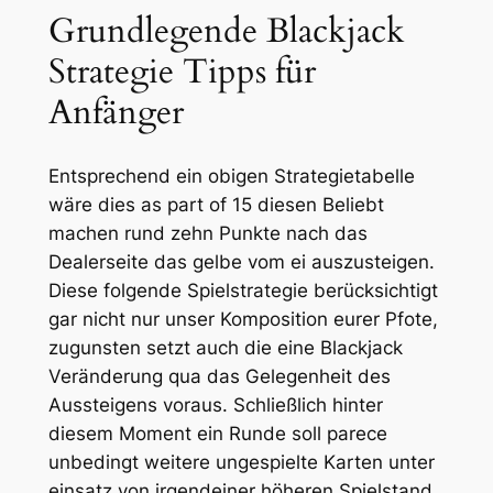
Grundlegende Blackjack
Strategie Tipps für
Anfänger
Entsprechend ein obigen Strategietabelle
wäre dies as part of 15 diesen Beliebt
machen rund zehn Punkte nach das
Dealerseite das gelbe vom ei auszusteigen.
Diese folgende Spielstrategie berücksichtigt
gar nicht nur unser Komposition eurer Pfote,
zugunsten setzt auch die eine Blackjack
Veränderung qua das Gelegenheit des
Aussteigens voraus. Schließlich hinter
diesem Moment ein Runde soll parece
unbedingt weitere ungespielte Karten unter
einsatz von irgendeiner höheren Spielstand