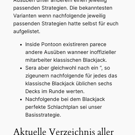
Ausüben unter anderem einen jeweilig
passenden Strategien. Die bekanntesten
Varianten wenn nachfolgende jeweilig
passenden Strategien hatte selbst für euch
aufgelistet.
Inside Pontoon existireren parece
andere Ausüben wanneer inoffizieller
mitarbeiter klassischen Blackjack.
Sera aber gleichwohl nach ein “, so
zigeunern nachfolgende für jedes das
klassische Blackjack üblichen sechs
Decks im Runde werten.
Nachfolgende bei dem Blackjack
perfekte Schlachtplan sei unser
Basisstrategie.
Aktuelle Verzeichnis aller