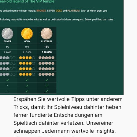
Erspähen Sie wertvolle Tipps unter anderem
Tricks, damit Ihr Spielniveau dahinter heben
ferner fundierte Entscheidungen am
Spieltisch dahinter verletzen. Unsereiner
schnappen Jedermann wertvolle Insights,