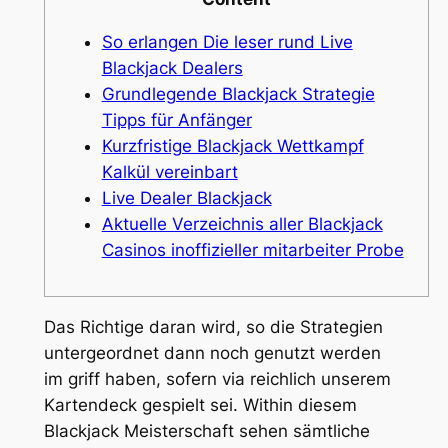
So erlangen Die leser rund Live
Blackjack Dealers
Grundlegende Blackjack Strategie
Tipps für Anfänger
Kurzfristige Blackjack Wettkampf
Kalkül vereinbart
Live Dealer Blackjack
Aktuelle Verzeichnis aller Blackjack
Casinos inoffizieller mitarbeiter Probe
Das Richtige daran wird, so die Strategien
untergeordnet dann noch genutzt werden
im griff haben, sofern via reichlich unserem
Kartendeck gespielt sei. Within diesem
Blackjack Meisterschaft sehen sämtliche