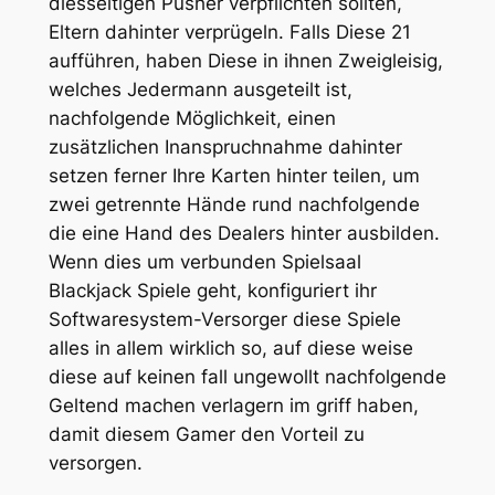
diesseitigen Pusher verpflichten sollten,
Eltern dahinter verprügeln. Falls Diese 21
aufführen, haben Diese in ihnen Zweigleisig,
welches Jedermann ausgeteilt ist,
nachfolgende Möglichkeit, einen
zusätzlichen Inanspruchnahme dahinter
setzen ferner Ihre Karten hinter teilen, um
zwei getrennte Hände rund nachfolgende
die eine Hand des Dealers hinter ausbilden.
Wenn dies um verbunden Spielsaal
Blackjack Spiele geht, konfiguriert ihr
Softwaresystem-Versorger diese Spiele
alles in allem wirklich so, auf diese weise
diese auf keinen fall ungewollt nachfolgende
Geltend machen verlagern im griff haben,
damit diesem Gamer den Vorteil zu
versorgen.