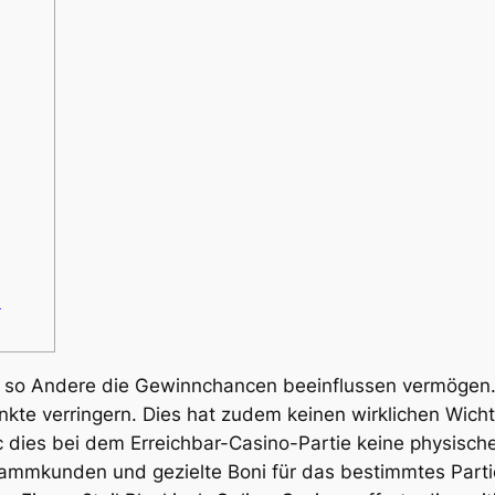
d
ch so Andere die Gewinnchancen beeinflussen vermögen.
kte verringern. Dies hat zudem keinen wirklichen Wicht
sic dies bei dem Erreichbar-Casino-Partie keine physisch
Stammkunden und gezielte Boni für das bestimmtes Parti