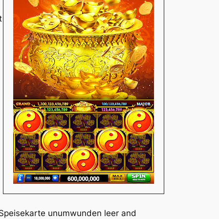
t
ge Speisekarte unumwunden leer and