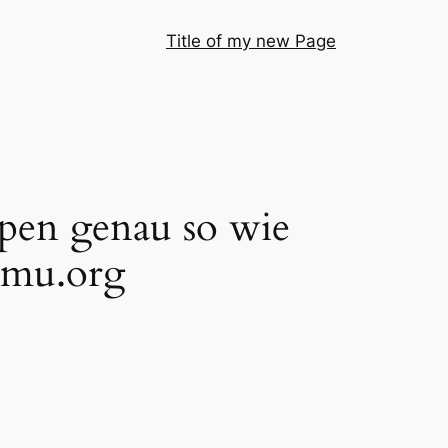
Title of my new Page
epen genau so wie
chmu.org