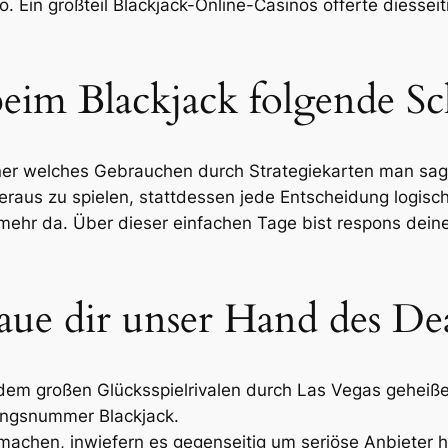
 Ein großteil Blackjack-Online-Casinos offerte diesse
beim Blackjack folgende Sc
er welches Gebrauchen durch Strategiekarten man sagt, s
heraus zu spielen, stattdessen jede Entscheidung logisc
 mehr da. Über dieser einfachen Tage bist respons dein
aue dir unser Hand des Dea
dem großen Glücksspielrivalen durch Las Vegas geheißen
ungsnummer Blackjack.
smachen, inwiefern es gegenseitig um seriöse Anbieter h