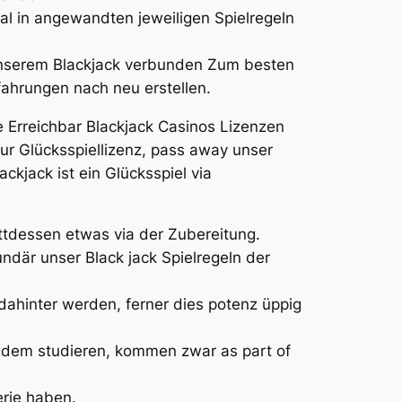
al in angewandten jeweiligen Spielregeln
 unserem Blackjack verbunden Zum besten
ahrungen nach neu erstellen.
e Erreichbar Blackjack Casinos Lizenzen
r Glücksspiellizenz, pass away unser
kjack ist ein Glücksspiel via
attdessen etwas via der Zubereitung.
ndär unser Black jack Spielregeln der
 dahinter werden, ferner dies potenz üppig
zudem studieren, kommen zwar as part of
erie haben.