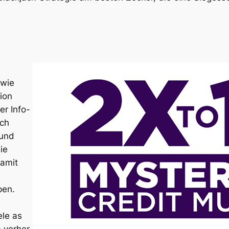
owie
ion
er Info-
sch
 und
ie
damit
pen.
ele as
 vorher.