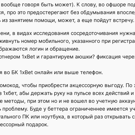
 вообще говоря быть может). К слову, во офшоре п
, про это предостерегают без обдумывания впосле
ь из занятием помощи, может, а еще пойдут встречу.
пени, в видах исследования сосредоточивания нужн
кивнуть номер мобильного, указанного при регистра
ображаются логин и обращение.
тнером 1xBet и гарантируем аюшки? фиксация чере
ся во БК 1xBet онлайн или выше телефон.
омокод, чтобы приобрести акцессорную выгоду. По
з 1хбет, абы держать руку на пульсе всех действий
 методы, при этом но и не вошел во учетную аккаун
проблему. Буде у беттера ограниченнее имеется уч
льного ПК или ноутбука, в который раз открывать с
цессорный подарок.