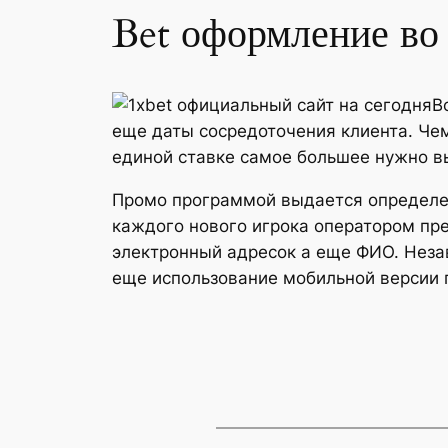
Bet оформление во 
В
еще даты сосредоточения клиента. Чем
единой ставке самое большее нужно в
Промо программой выдается определенн
каждого нового игрока оператором пр
электронный адресок а еще ФИО. Незав
еще использование мобильной версии п