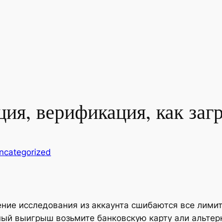
ция, верификация, как заг
ncategorized
ние исследования из аккаунта сшибаются все лимит
ный выигрыш возьмите банковскую карту али альтер