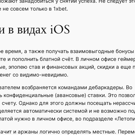
ожают занадобиться у снятии успеха. Не следует эт
не совсем только в 1xbet.
и в видах iOS
е время, а также получать взаимовыгодные бонусы 
айте и пополнить блатной счёт. В личном офисе гейм
е, эпопею став и финансовых акций, скидки а еще 
денег со видимо-невидимо.
вателем возбраняется командами дебаркадеры. Во
ь конфиденциальные (авансовые) ставки. Это позво
 счету. Однако для этого должны посещать нерассч
еляется автоматически системой и не возможно по
атой нужно в личном офисе, во подразделе «Летопи
значит и аржаны логично определять местные. Пере