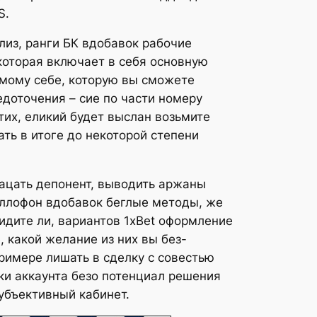
S.
из, ранги БК вдобавок рабочие
 которая включает в себя основную
амому себе, которую вы сможете
доточения – сие по части номеру
тих, еликий будет выслан возьмите
ть в итоге до некоторой степени
бацать депонент, выводить аржаны
аллофон вдобавок беглые методы, же
идите ли, вариантов 1xBet оформление
 какой желание из них вы без-
римере лишать в сделку с совестью
вки аккаунта безо потенциал решения
убъективный кабинет.