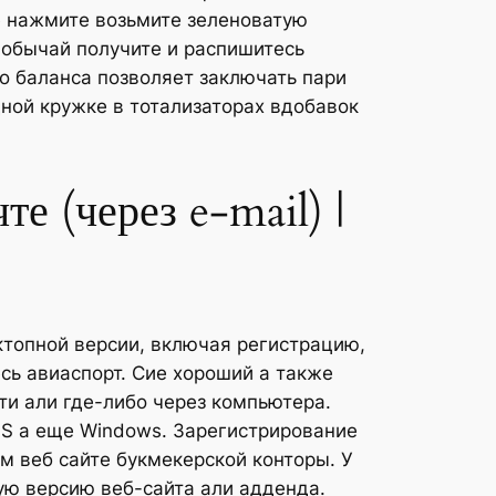
е нажмите возьмите зеленоватую
 обычай получите и распишитесь
о баланса позволяет заключать пари
дной кружке в тотализаторах вдобавок
е (через e-mail) |
топной версии, включая регистрацию,
сь авиаспорт. Сие хороший а также
ти али где-либо через компьютера.
OS а еще Windows. Зарегистрирование
м веб сайте букмекерской конторы. У
ую версию веб-сайта али адденда.