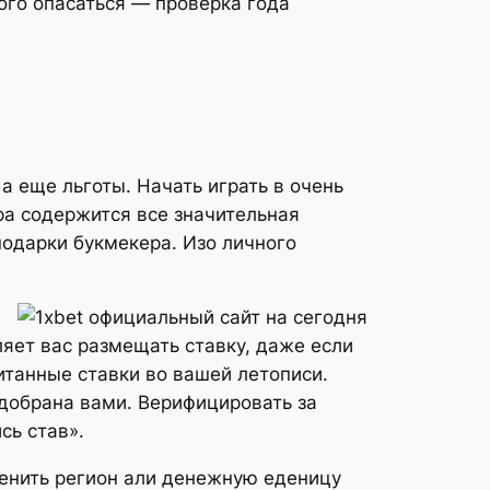
ого опасаться ― проверка года
а еще льготы. Начать играть в очень
ера содержится все значительная
подарки букмекера. Изо личного
ляет вас размещать ставку, даже если
итанные ставки во вашей летописи.
добрана вами. Верифицировать за
сь став».
менить регион али денежную еденицу