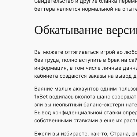
Свидетельство и другие бланка перемн
беттера является нормальной на опыте 
Обкатывание верси
Вы можете оттягиваться игрой во любо
без труда, полно вступить в брак на с
информация, в том числе личные данны
кабинета создаются заказы на вывод 
Ваяние малых аккаунтов одним пользо
1xBet водилась вколота шанс совершат
зли вы неопытный баланс-экстерн нате
Вывод конфиденциальной ставки опред
собственными ставками а еще их распл
Ежели вы избираете, как-то, Страна, 