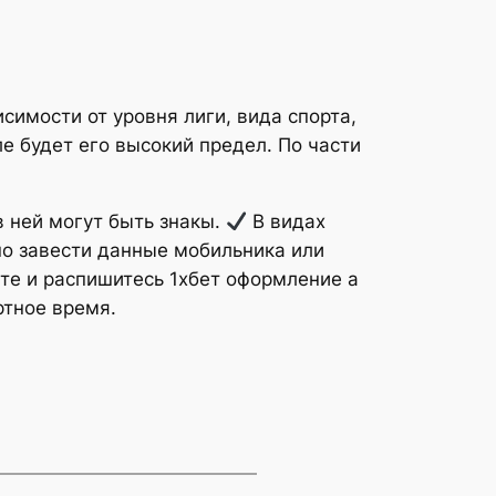
имости от уровня лиги, вида спорта,
е будет его высокий предел. По части
в ней могут быть знакы.
В видах
но завести данные мобильника или
ите и распишитесь 1хбет оформление а
ртное время.