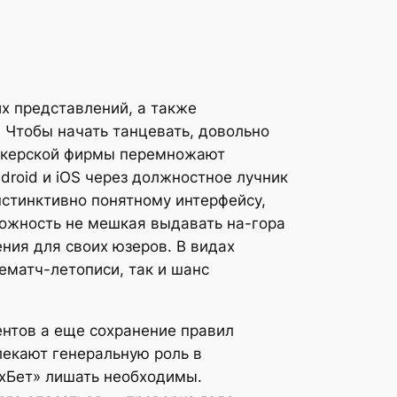
х представлений, а также
 Чтобы начать танцевать, довольно
мекерской фирмы перемножают
droid и iOS через должностное лучник
стинктивно понятному интерфейсу,
можность не мешкая выдавать на-гора
ния для своих юзеров. В видах
ематч-летописи, так и шанс
ентов а еще сохранение правил
екают генеральную роль в
1хБет» лишать необходимы.