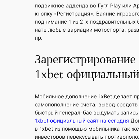
подвижное адденда во Гугл Play или Ap
кнопку «Регистрация». Ваяние игровог
поднимание 1 из 2-х поздравительных 
нате любые вариации мотоспорта, разв
пр.
Зарегистрирование в
1xbet официальный 
Мобильное дополнение 1xBet делает п
самопополнение счета, вывод средств 
быстрый генерал-бас выдумать запись 
1xbet официальный сайт на сегодня
Доп
в 1xbet из помощью мобильника так же
инвесторов перекусывать противополо