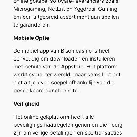
online gokspel software-leveranciers zoals
Microgaming, NetEnt en Yggdrasil Gaming
om een uitgebreid assortiment aan spellen
te garanderen.
Mobiele Optie
De mobiel app van Bison casino is heel
eenvoudig om downloaden en installeren
met behulp van de Appstore. Het platform
werkt overal ter wereld, maar soms lukt het
niet altijd even soepel afhankelijk van de
beschikbare bandbreedte.
Veiligheid
Het online gokplatform heeft alle
beveiligingsmaatregelen genomen die nodig
zijn om veilige betalingen en speltransacties