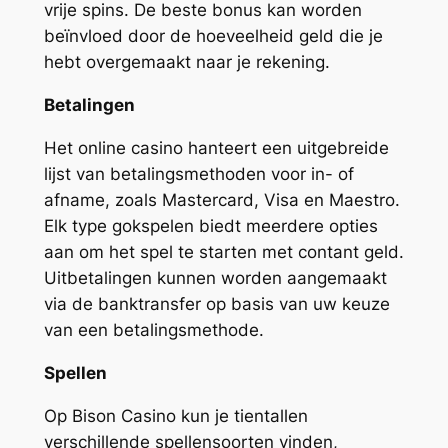
vrije spins. De beste bonus kan worden
beïnvloed door de hoeveelheid geld die je
hebt overgemaakt naar je rekening.
Betalingen
Het online casino hanteert een uitgebreide
lijst van betalingsmethoden voor in- of
afname, zoals Mastercard, Visa en Maestro.
Elk type gokspelen biedt meerdere opties
aan om het spel te starten met contant geld.
Uitbetalingen kunnen worden aangemaakt
via de banktransfer op basis van uw keuze
van een betalingsmethode.
Spellen
Op Bison Casino kun je tientallen
verschillende spellensoorten vinden,