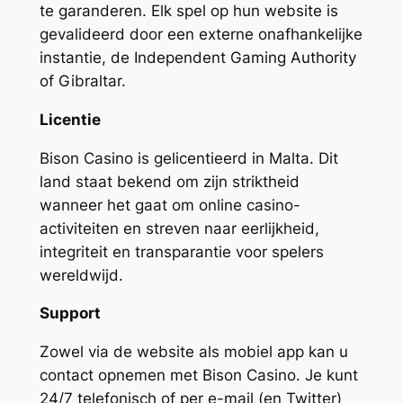
te garanderen. Elk spel op hun website is
gevalideerd door een externe onafhankelijke
instantie, de Independent Gaming Authority
of Gibraltar.
Licentie
Bison Casino is gelicentieerd in Malta. Dit
land staat bekend om zijn striktheid
wanneer het gaat om online casino-
activiteiten en streven naar eerlijkheid,
integriteit en transparantie voor spelers
wereldwijd.
Support
Zowel via de website als mobiel app kan u
contact opnemen met Bison Casino. Je kunt
24/7 telefonisch of per e-mail (en Twitter)