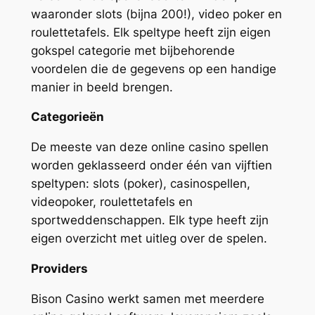
waaronder slots (bijna 200!), video poker en
roulettetafels. Elk speltype heeft zijn eigen
gokspel categorie met bijbehorende
voordelen die de gegevens op een handige
manier in beeld brengen.
Categorieën
De meeste van deze online casino spellen
worden geklasseerd onder één van vijftien
speltypen: slots (poker), casinospellen,
videopoker, roulettetafels en
sportweddenschappen. Elk type heeft zijn
eigen overzicht met uitleg over de spelen.
Providers
Bison Casino werkt samen met meerdere