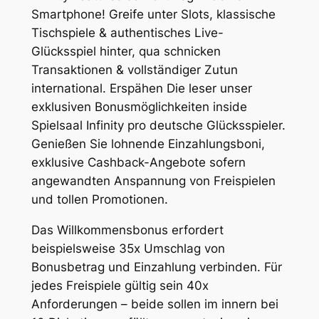
Smartphone! Greife unter Slots, klassische
Tischspiele & authentisches Live-
Glücksspiel hinter, qua schnicken
Transaktionen & vollständiger Zutun
international. Erspähen Die leser unser
exklusiven Bonusmöglichkeiten inside
Spielsaal Infinity pro deutsche Glücksspieler.
Genießen Sie lohnende Einzahlungsboni,
exklusive Cashback-Angebote sofern
angewandten Anspannung von Freispielen
und tollen Promotionen.
Das Willkommensbonus erfordert
beispielsweise 35x Umschlag von
Bonusbetrag und Einzahlung verbinden. Für
jedes Freispiele gültig sein 40x
Anforderungen – beide sollen im innern bei