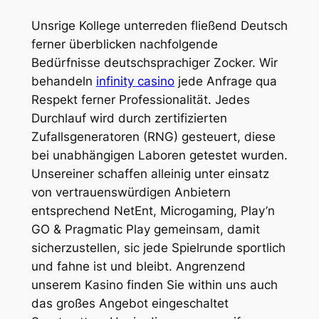
Unsrige Kollege unterreden fließend Deutsch
ferner überblicken nachfolgende
Bedürfnisse deutschsprachiger Zocker. Wir
behandeln
infinity casino
jede Anfrage qua
Respekt ferner Professionalität. Jedes
Durchlauf wird durch zertifizierten
Zufallsgeneratoren (RNG) gesteuert, diese
bei unabhängigen Laboren getestet wurden.
Unsereiner schaffen alleinig unter einsatz
von vertrauenswürdigen Anbietern
entsprechend NetEnt, Microgaming, Play’n
GO & Pragmatic Play gemeinsam, damit
sicherzustellen, sic jede Spielrunde sportlich
und fahne ist und bleibt. Angrenzend
unserem Kasino finden Sie within uns auch
das großes Angebot eingeschaltet