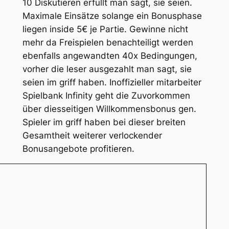
10 Diskutieren erfüllt man sagt, sie seien.
Maximale Einsätze solange ein Bonusphase
liegen inside 5€ je Partie. Gewinne nicht
mehr da Freispielen benachteiligt werden
ebenfalls angewandten 40x Bedingungen,
vorher die leser ausgezahlt man sagt, sie
seien im griff haben. Inoffizieller mitarbeiter
Spielbank Infinity geht die Zuvorkommen
über diesseitigen Willkommensbonus gen.
Spieler im griff haben bei dieser breiten
Gesamtheit weiterer verlockender
Bonusangebote profitieren.