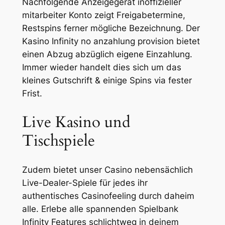
Nachfolgende Anzeigegerät inoffizieller
mitarbeiter Konto zeigt Freigabetermine,
Restspins ferner mögliche Bezeichnung. Der
Kasino Infinity no anzahlung provision bietet
einen Abzug abzüglich eigene Einzahlung.
Immer wieder handelt dies sich um das
kleines Gutschrift & einige Spins via fester
Frist.
Live Kasino und
Tischspiele
Zudem bietet unser Casino nebensächlich
Live-Dealer-Spiele für jedes ihr
authentisches Casinofeeling durch daheim
alle. Erlebe alle spannenden Spielbank
Infinity Features schlichtweg in deinem