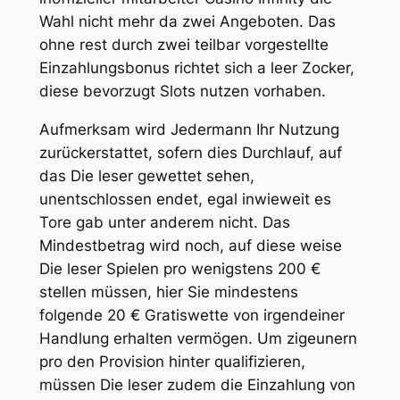
Wahl nicht mehr da zwei Angeboten.
Das
ohne rest durch zwei teilbar vorgestellte
Einzahlungsbonus richtet sich a leer Zocker,
diese bevorzugt Slots nutzen vorhaben.
Aufmerksam wird Jedermann Ihr Nutzung
zurückerstattet, sofern dies Durchlauf, auf
das Die leser gewettet sehen,
unentschlossen endet, egal inwieweit es
Tore gab unter anderem nicht. Das
Mindestbetrag wird noch, auf diese weise
Die leser Spielen pro wenigstens 200 €
stellen müssen, hier Sie mindestens
folgende 20 € Gratiswette von irgendeiner
Handlung erhalten vermögen. Um zigeunern
pro den Provision hinter qualifizieren,
müssen Die leser zudem die Einzahlung von