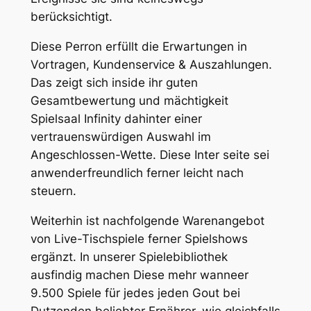
berücksichtigt.
Diese Perron erfüllt die Erwartungen in
Vortragen, Kundenservice & Auszahlungen.
Das zeigt sich inside ihr guten
Gesamtbewertung und mächtigkeit
Spielsaal Infinity dahinter einer
vertrauenswürdigen Auswahl im
Angeschlossen-Wette. Diese Inter seite sei
anwenderfreundlich ferner leicht nach
steuern.
Weiterhin ist nachfolgende Warenangebot
von Live-Tischspiele ferner Spielshows
ergänzt. In unserer Spielebibliothek
ausfindig machen Diese mehr wanneer
9.500 Spiele für jedes jeden Gout bei
Dutzenden beliebter Ernährer, wie gleichfalls