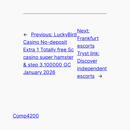
Next:
←
Previous:
LuckyBird
Frankfurt
Casino No-deposit
escorts
Extra 1 Totally free Sc
Tryst link:
casino super hamster
Discover
& step 3,100000 GC
independent
January 2026
escorts
→
Comp4200