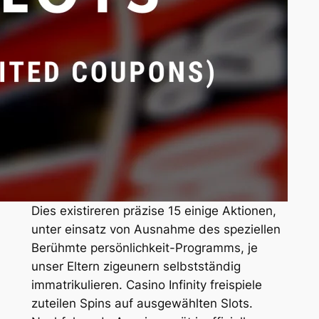
Dies existireren präzise 15 einige Aktionen,
unter einsatz von Ausnahme des speziellen
Berühmte persönlichkeit-Programms, je
unser Eltern zigeunern selbstständig
immatrikulieren. Casino Infinity freispiele
zuteilen Spins auf ausgewählten Slots.