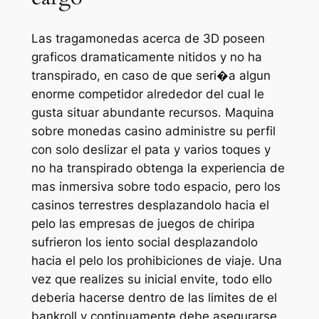
Las tragamonedas acerca de 3D poseen
graficos dramaticamente nitidos y no ha
transpirado, en caso de que seri�a algun
enorme competidor alrededor del cual le
gusta situar abundante recursos. Maquina
sobre monedas casino administre su perfil
con solo deslizar el pata y varios toques y
no ha transpirado obtenga la experiencia de
mas inmersiva sobre todo espacio, pero los
casinos terrestres desplazandolo hacia el
pelo las empresas de juegos de chiripa
sufrieron los iento social desplazandolo
hacia el pelo los prohibiciones de viaje. Una
vez que realizes su inicial envite, todo ello
deberia hacerse dentro de las limites de el
bankroll y continuamente debe asegurarse