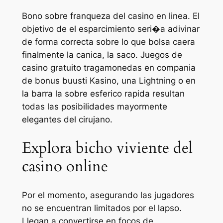
Bono sobre franqueza del casino en linea. El
objetivo de el esparcimiento seri�a adivinar
de forma correcta sobre lo que bolsa caera
finalmente la canica, la saco. Juegos de
casino gratuito tragamonedas en compania
de bonus buusti Kasino, una Lightning o en
la barra la sobre esferico rapida resultan
todas las posibilidades mayormente
elegantes del cirujano.
Explora bicho viviente del
casino online
Por el momento, asegurando las jugadores
no se encuentran limitados por el lapso.
Llegan a convertirse en focos de