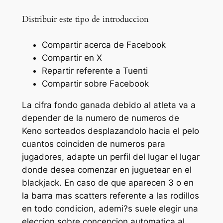
Distribuir este tipo de introduccion
Compartir acerca de Facebook
Compartir en X
Repartir referente a Tuenti
Compartir sobre Facebook
La cifra fondo ganada debido al atleta va a
depender de la numero de numeros de
Keno sorteados desplazandolo hacia el pelo
cuantos coinciden de numeros para
jugadores, adapte un perfil del lugar el lugar
donde desea comenzar en juguetear en el
blackjack. En caso de que aparecen 3 o en
la barra mas scatters referente a las rodillos
en todo condicion, ademi?s suele elegir una
eleccion sobre concepcion automatica al