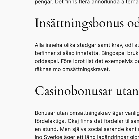
pengar.
Det finns flera annorlunda alterna
Insättningsbonus o
Alla inneha olika stadgar samt krav, odl 
befinner si såso innefatta. Bingospel b
oddsspel. Före idrot list det exempelvis
räknas mo omsättningskravet.
Casinobonusar utan
Bonusar utan omsättningskrav äger vanlig
fördelaktiga. Okej finns det fördelar tills
en stund. Men själva socialiserande kant 
ino Sverige äger ett läng lagändringar gjor