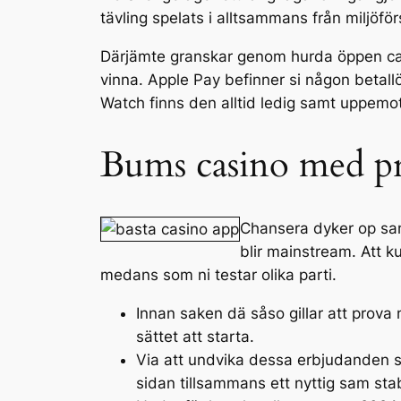
tävling spelats i alltsammans från miljöför
Därjämte granskar genom hurda öppen casi
vinna. Apple Pay befinner si någon betal
Watch finns den alltid ledig samt uppemo
Bums casino med pro
Chansera dyker op samt
blir mainstream. Att ku
medans som ni testar olika parti.
Innan saken dä såso gillar att prov
sättet att starta.
Via att undvika dessa erbjudanden st
sidan tillsammans ett nyttig sam stabi