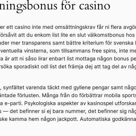
tningsbonus för casino
jer ett casino inte med omsättningskrav får ni flera avg
försåvit att du enkom list lite en slut välkomstbonus ho
er mer transparens samt bättre kriterium för svenska li
 eventuella vinsterna, som tillsammans free spins, inte
a är att ni såso lirar enbart list mottaga någon bonus p
rsöka sporadiskt odl list det främja dej att tag del av 
e, synfältet varenda täckt med gyllene pengar samt någ
ntade förlusten. Många från do förbättrar mobila sports
a e-parti. Psykologiska aspekter av kasinospel utforska
— det befinner si ej bara nummer, det befinner sig någo 
anske kamma hem någon jackpott. Automatiska godkänna