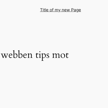
Title of my new Page
r webben tips mot