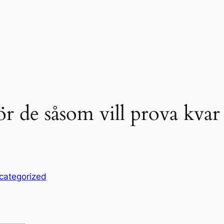
r de såsom vill prova kva
categorized