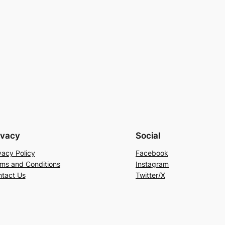
ivacy
Social
vacy Policy
Facebook
ms and Conditions
Instagram
tact Us
Twitter/X