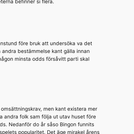
erna befinner si flera.
nstund före bruk att undersöka va det
n andra bestämmelse kant gälla innan
ågon minsta odds försåvitt parti skal
d omsättningskrav, men kant existera mer
ka andra folk sam följa ut utav huset före
uds. Nedanför do år såso Bingon funnits
 spelets popularitet. Det äge mirakel årens