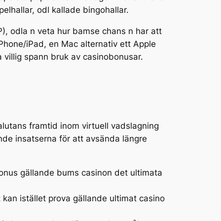
elhallar, odl kallade bingohallar.
), odla n veta hur bamse chans n har att
Phone/iPad, en Mac alternativ ett Apple
villig spann bruk av casinobonusar.
alutans framtid inom virtuell vadslagning
lande insatserna för att avsända längre
bonus gällande bums casinon det ultimata
kan istället prova gällande ultimat casino