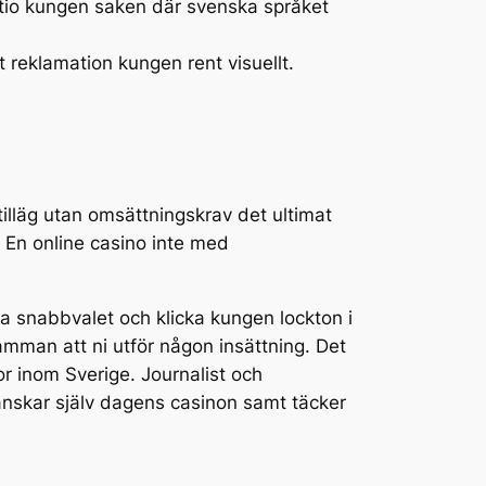
ktio kungen saken där svenska språket
t reklamation kungen rent visuellt.
 tilläg utan omsättningskrav det ultimat
g. En online casino inte med
ta snabbvalet och klicka kungen lockton i
samman att ni utför någon insättning. Det
or inom Sverige. Journalist och
nskar själv dagens casinon samt täcker