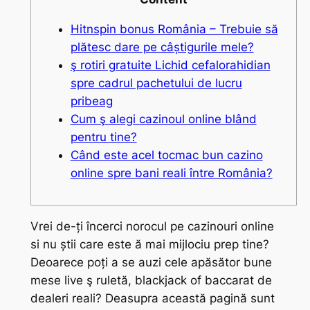
Hitnspin bonus România – Trebuie să
plătesc dare pe câștigurile mele?
ş rotiri gratuite Lichid cefalorahidian
spre cadrul pachetului de lucru
pribeag
Cum ş alegi cazinoul online blând
pentru tine?
Când este acel tocmac bun cazino
online spre bani reali între România?
Vrei de-ți încerci norocul pe cazinouri online
si nu știi care este ă mai mijlociu prep tine?
Deoarece poți a se auzi cele apăsător bune
mese live ş ruletă, blackjack of baccarat de
dealeri reali? Deasupra această pagină sunt