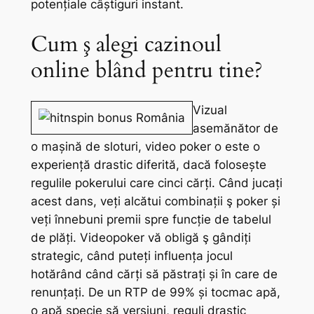
potențiale câștiguri instant.
Cum ş alegi cazinoul
online blând pentru tine?
Vizual
asemănător de
o mașină de sloturi, video poker o este o
experiență drastic diferită, dacă folosește
regulile pokerului care cinci cărți. Când jucați
acest dans, veți alcătui combinații ş poker și
veți înnebuni premii spre funcție de tabelul
de plăți. Videopoker vă obligă ş gândiți
strategic, când puteți influența jocul
hotărând când cărți să păstrați și în care de
renunțați. De un RTP de 99% și tocmac apă,
o apă specie să versiuni, reguli drastic