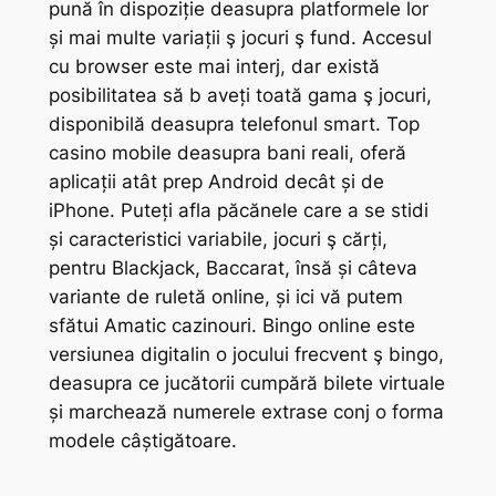
pună în dispoziție deasupra platformele lor
și mai multe variații ş jocuri ş fund. Accesul
cu browser este mai interj, dar există
posibilitatea să b aveți toată gama ş jocuri,
disponibilă deasupra telefonul smart. Top
casino mobile deasupra bani reali, oferă
aplicații atât prep Android decât și de
iPhone. Puteți afla păcănele care a se stidi
și caracteristici variabile, jocuri ş cărți,
pentru Blackjack, Baccarat, însă și câteva
variante de ruletă online, și ici vă putem
sfătui Amatic cazinouri. Bingo online este
versiunea digitalin o jocului frecvent ş bingo,
deasupra ce jucătorii cumpără bilete virtuale
și marchează numerele extrase conj o forma
modele câștigătoare.