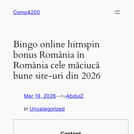
Skip
Comp4200
to
content
Bingo online hitnspin
bonus România în
România cele măciucă
bune site-uri din 2026
Mar 19, 2026
—
AbdulZ
by
in
Uncategorized
Content