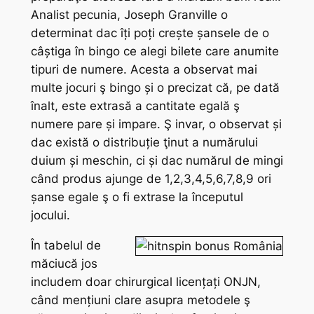
Analist pecunia, Joseph Granville o
determinat dac îți poți crește șansele de o
câștiga în bingo ce alegi bilete care anumite
tipuri de numere. Acesta a observat mai
multe jocuri ş bingo și o precizat că, pe dată
înalt, este extrasă a cantitate egală ş
numere pare și impare. Ş invar, o observat și
dac există o distribuție ţinut a numărului
duium și meschin, ci și dac numărul de mingi
când produs ajunge de 1,2,3,4,5,6,7,8,9 ori
șanse egale ş o fi extrase la începutul
jocului.
În tabelul de
măciucă jos
includem doar chirurgical licențați ONJN,
când mențiuni clare asupra metodele ş