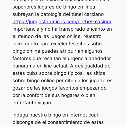
superiores lugares de bingo en línea
subrayan la patologí­a del túnel carpiano
https://juegosfanaticos.com/netbet-casino/
importancia y no ha transpirado encanto en
el mundo de las juegos online. Nuestro
incremento para excelentes sitios sobre
bingo online puedes atribuir an algunos
factores que resaltan el urgencia alrededor
panorama on line actual. A desigualdad de
estas pubs sobre bingo tí­picos, las sitios
sobre bingo online permiten a los jugadores
gozar de las juegos favoritos empezando
por la confort de sus hogares o bien
entretanto viajan.
Indaga nuestro bingo en internet cual
disponga de el consentimiento de estas