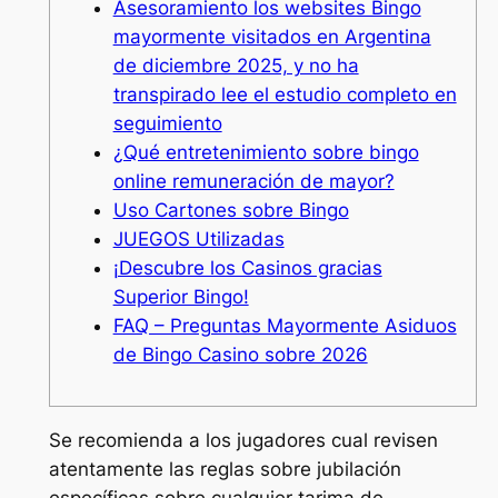
Asesoramiento los websites Bingo
mayormente visitados en Argentina
de diciembre 2025, y no ha
transpirado lee el estudio completo en
seguimiento
¿Qué entretenimiento sobre bingo
online remuneración de mayor?
Uso Cartones sobre Bingo
JUEGOS Utilizadas
¡Descubre los Casinos gracias
Superior Bingo!
FAQ – Preguntas Mayormente Asiduos
de Bingo Casino sobre 2026
Se recomienda a los jugadores cual revisen
atentamente las reglas sobre jubilación