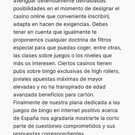
averiguar detenidamente demasiadas
posibilidades en el momento de designar el
casino online que conveniente inscribirí¡
adapta en hacen de exigencias. Debes
tener en cuenta que igualmente te
proponemos cualquier doctrina de filtros
especial para que puedas coger, entre otras,
las clases sobre juegos o los niveles que
más os interesen. Ciertos casinos tienen
pubs sobre bingo exclusivas de high rollers,
joviales apuestas máximas de mayor
elevadas y no ha transpirado de edad
avanzada beneficios para cartón.
Finalmente de nuestra plana dedicada a las
juegos de bingo en internet positivo acerca
de España nos agradaría mostrarte la corto
parte de cuestiones comprometidos y sus
respuestas correspondientes.