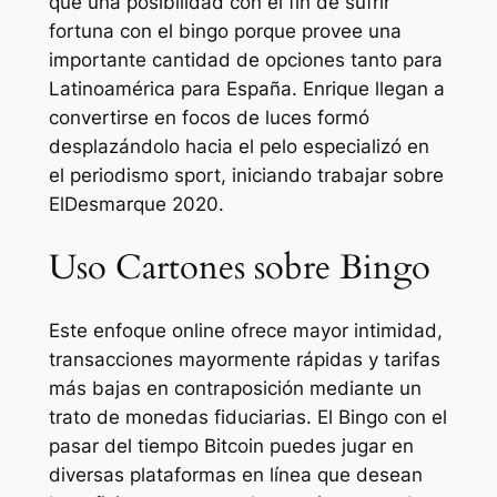
que una posibilidad con el fin de sufrir
fortuna con el bingo porque provee una
importante cantidad de opciones tanto para
Latinoamérica para España. Enrique llegan a
convertirse en focos de luces formó
desplazándolo hacia el pelo especializó en
el periodismo sport, iniciando trabajar sobre
ElDesmarque 2020.
Uso Cartones sobre Bingo
Este enfoque online ofrece mayor intimidad,
transacciones mayormente rápidas y tarifas
más bajas en contraposición mediante un
trato de monedas fiduciarias. El Bingo con el
pasar del tiempo Bitcoin puedes jugar en
diversas plataformas en línea que desean