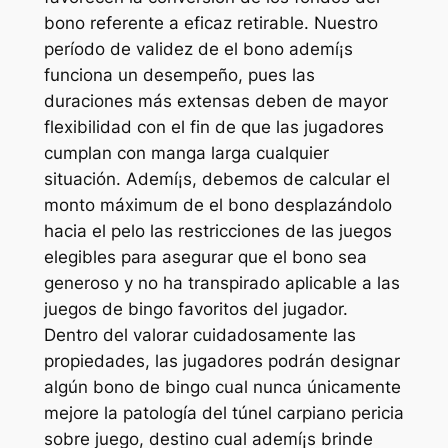
bono referente a eficaz retirable. Nuestro
período de validez de el bono ademí¡s
funciona un desempeño, pues las
duraciones más extensas deben de mayor
flexibilidad con el fin de que las jugadores
cumplan con manga larga cualquier
situación. Ademí¡s, debemos de calcular el
monto máximum de el bono desplazándolo
hacia el pelo las restricciones de las juegos
elegibles para asegurar que el bono sea
generoso y no ha transpirado aplicable a las
juegos de bingo favoritos del jugador.
Dentro del valorar cuidadosamente las
propiedades, las jugadores podrán designar
algún bono de bingo cual nunca únicamente
mejore la patologí­a del túnel carpiano pericia
sobre juego, destino cual ademí¡s brinde