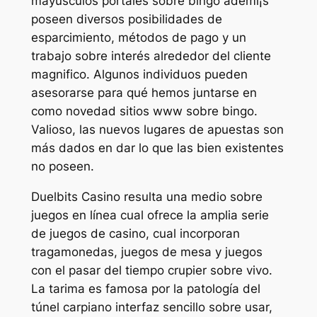
mayúsculos portales sobre bingo ademí¡s
poseen diversos posibilidades de
esparcimiento, métodos de pago y un
trabajo sobre interés alrededor del cliente
magnifico. Algunos individuos pueden
asesorarse para qué hemos juntarse en
como novedad sitios www sobre bingo.
Valioso, las nuevos lugares de apuestas son
más dados en dar lo que las bien existentes
no poseen.
Duelbits Casino resulta una medio sobre
juegos en línea cual ofrece la amplia serie
de juegos de casino, cual incorporan
tragamonedas, juegos de mesa y juegos
con el pasar del tiempo crupier sobre vivo.
La tarima es famosa por la patologí­a del
túnel carpiano interfaz sencillo sobre usar,