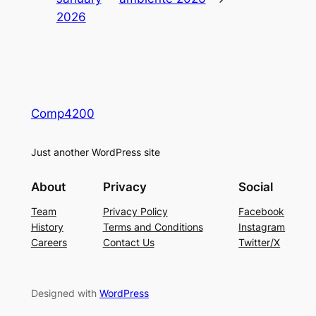
2026
Comp4200
Just another WordPress site
About
Privacy
Social
Team
Privacy Policy
Facebook
History
Terms and Conditions
Instagram
Careers
Contact Us
Twitter/X
Designed with
WordPress