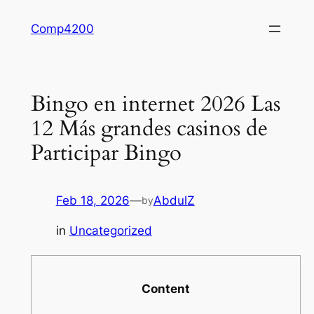
Skip
Comp4200
to
content
Bingo en internet 2026 Las
12 Más grandes casinos de
Participar Bingo
Feb 18, 2026
—
AbdulZ
by
in
Uncategorized
Content