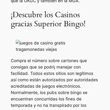
que la UKGC y también en la MGA.
¡Descubre los Casinos
gracias Superior Bingo!
Compra el número sobre cartones que
consigas que se podrí¡ manejar con
facilidad. Todos estos sitios son legítimos
así­ como están autorizados por autoridades
acreditadas de juegos electrónicos.
Normalmente, los pubs sobre bingo se
encuentran concurridas los fines de
temporada y no ha transpirado por los