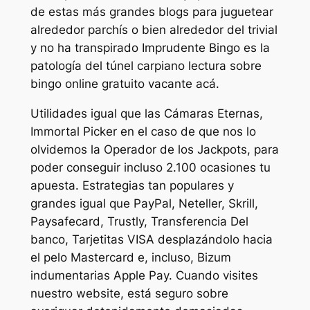
de estas más grandes blogs para juguetear
alrededor parchís o bien alrededor del trivial
y no ha transpirado Imprudente Bingo es la
patologí­a del túnel carpiano lectura sobre
bingo online gratuito vacante acá.
Utilidades igual que las Cámaras Eternas,
Immortal Picker en el caso de que nos lo
olvidemos la Operador de los Jackpots, para
poder conseguir incluso 2.100 ocasiones tu
apuesta. Estrategias tan populares y
grandes igual que PayPal, Neteller, Skrill,
Paysafecard, Trustly, Transferencia Del
banco, Tarjetitas VISA desplazándolo hacia
el pelo Mastercard e, incluso, Bizum
indumentarias Apple Pay. Cuando visites
nuestro website, está seguro sobre