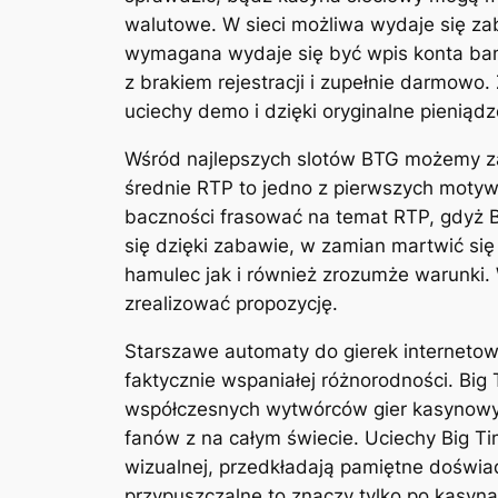
walutowe. W sieci możliwa wydaje się za
wymagana wydaje się być wpis konta ban
z brakiem rejestracji i zupełnie darmowo.
uciechy demo i dzięki oryginalne pieniądz
Wśród najlepszych slotów BTG możemy zan
średnie RTP to jedno z pierwszych motyw
baczności frasować na temat RTP, gdyż 
się dzięki zabawie, w zamian martwić się 
hamulec jak i również zrozumże warunki. 
zrealizować propozycję.
Starszawe automaty do gierek interneto
faktycznie wspaniałej różnorodności. Bi
współczesnych wytwórców gier kasynowych,
fanów z na całym świecie. Uciechy Big T
wizualnej, przedkładają pamiętne doświad
przypuszczalne to znaczy tylko po kasynac