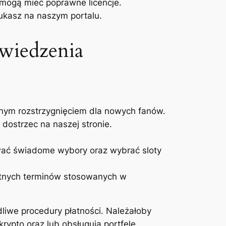
o mogą mieć poprawne licencje.
ukasz na naszym portalu.
wiedzenia
lnym rozstrzygnięciem dla nowych fanów.
 dostrzec na naszej stronie.
ować świadome wybory oraz wybrać sloty
otnych terminów stosowanych w
liwe procedury płatności. Należałoby
rypto oraz lub obsługują portfele