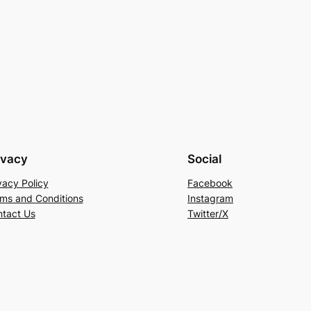
ivacy
Social
vacy Policy
Facebook
ms and Conditions
Instagram
tact Us
Twitter/X