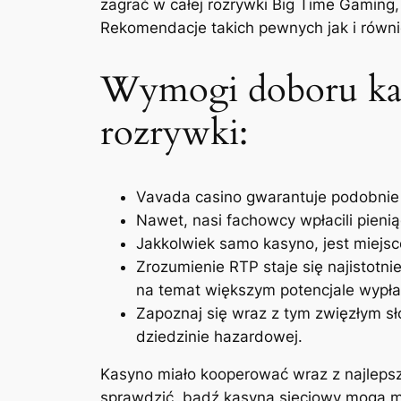
zagrać w całej rozrywki Big Time Gaming,
Rekomendacje takich pewnych jak i równi
Wymogi doboru kas
rozrywki:
Vavada casino gwarantuje podobnie 
Nawet, nasi fachowcy wpłacili pienią
Jakkolwiek samo kasyno, jest miejs
Zrozumienie RTP staje się najistot
na temat większym potencjale wypła
Zapoznaj się wraz z tym zwięzłym 
dziedzinie hazardowej.
Kasyno miało kooperować wraz z najlepsz
sprawdzić, bądź kasyna sieciowy mogą mie