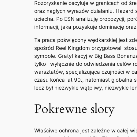
Rozpryskanie oscyluje w granicach od śr
oraz nagłych wyrazów działaniu. Hazard s
uciecha. Po ESN analizuję propozycji, p
informacji, jaka pozyskuje dominację or
Ta praca poświęcony wędkarskiej jest zd
spośród Reel Kingdom przygotowali stosu
symbole. Gratyfikacyj w Big Bass Bonanz
tylko i wyłącznie do odwiedzenia celów r
warsztatów, specjalizująca czujności w ca
czasu końca lat 90., natomiast globalna 
lecz był niezwykle wątpliwy, niezwykle le
Pokrewne sloty
Właściwe ochrona jest zależne w całej 