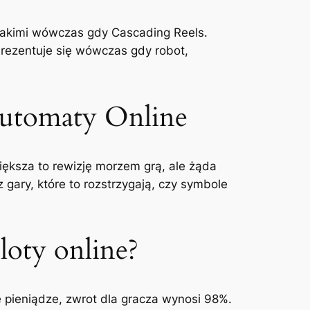
 takimi wówczas gdy Cascading Reels.
Prezentuje się wówczas gdy robot,
Automaty Online
iększa to rewizję morzem grą, ale żąda
z gary, które to rozstrzygają, czy symbole
loty online?
e pieniądze, zwrot dla gracza wynosi 98%.