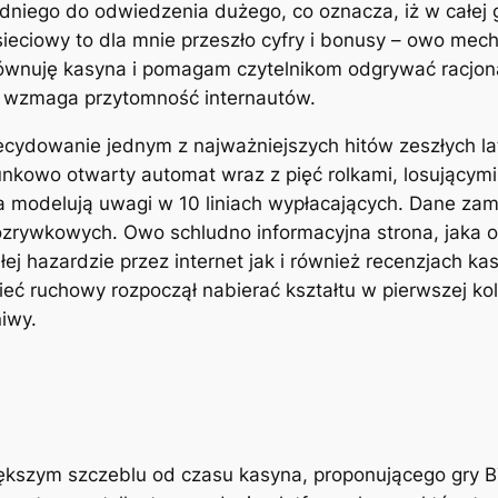
edniego do odwiedzenia dużego, co oznacza, iż w całej
ieciowy to dla mnie przeszło cyfry i bonusy – owo mec
orównuję kasyna i pomagam czytelnikom odgrywać racjon
az wzmaga przytomność internautów.
ecydowanie jednym z najważniejszych hitów zeszłych la
nkowo otwarty automat wraz z pięć rolkami, losującym
a modelują uwagi w 10 liniach wypłacających. Dane zam
ozrywkowych. Owo schludno informacyjna strona, jaka od
łej hazardzie przez internet jak i również recenzjach k
sieć ruchowy rozpoczął nabierać kształtu w pierwszej k
niwy.
większym szczeblu od czasu kasyna, proponującego gry