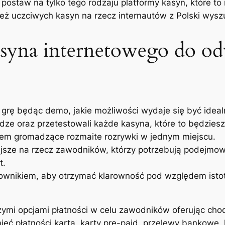
 postaw na tylko tego rodzaju platformy kasyn, które t
eż uczciwych kasyn na rzecz internautów z Polski wysz
yna internetowego do od
grę będąc demo, jakie możliwości wydaje się być idea
dze oraz przetestowali każde kasyna, które to będziesz
cem gromadzące rozmaite rozrywki w jednym miejscu.
niejsze na rzecz zawodników, którzy potrzebują podejm
t.
słownikiem, aby otrzymać klarowność pod względem ist
ymi opcjami płatności w celu zawodników oferując chod
ć płatności kartą, karty pre-paid, przelewy bankowe, k