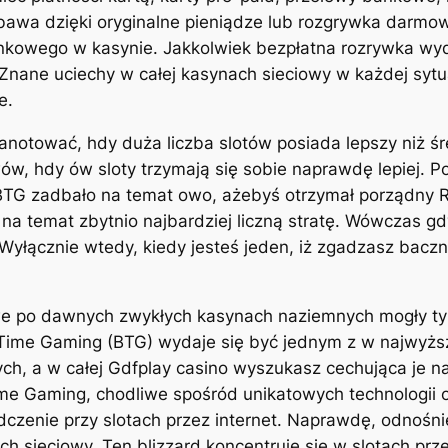
bawa dzięki oryginalne pieniądze lub rozgrywka darmowo
kowego w kasynie. Jakkolwiek bezpłatna rozrywka wyd
 Znane uciechy w całej kasynach sieciowy w każdej sytu
e.
otować, hdy duża liczba slotów posiada lepszy niż śred
ów, hdy ów sloty trzymają się sobie naprawdę lepiej. 
BTG zadbało na temat owo, ażebyś otrzymał porządny 
na temat zbytnio najbardziej liczną stratę. Wówczas gdy
Wyłącznie wtedy, kiedy jesteś jeden, iż zgadzasz baczno
we po dawnych zwykłych kasynach naziemnych mogły ty
g Time Gaming (BTG) wydaje się być jednym z w najwyż
 a w całej Gdfplay casino wyszukasz cechująca je naji
ime Gaming, chodliwe spośród unikatowych technologii
czenie przy slotach przez internet. Naprawdę, odnośnie
h sieciowy. Ten blizzard koncentruje się w slotach prze