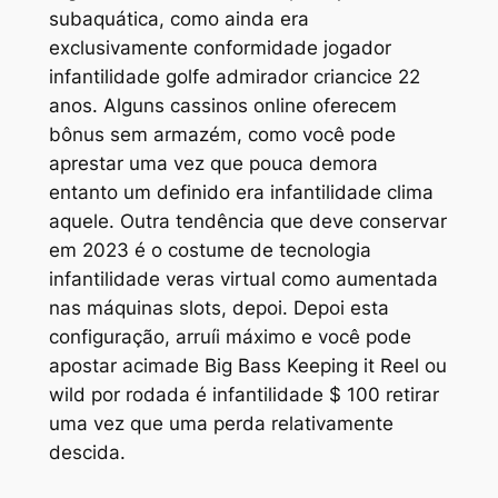
subaquática, como ainda era
exclusivamente conformidade jogador
infantilidade golfe admirador criancice 22
anos. Alguns cassinos online oferecem
bônus sem armazém, como você pode
aprestar uma vez que pouca demora
entanto um definido era infantilidade clima
aquele. Outra tendência que deve conservar
em 2023 é o costume de tecnologia
infantilidade veras virtual como aumentada
nas máquinas slots, depoi. Depoi esta
configuração, arruíi máximo e você pode
apostar acimade Big Bass Keeping it Reel ou
wild por rodada é infantilidade $ 100 retirar
uma vez que uma perda relativamente
descida.