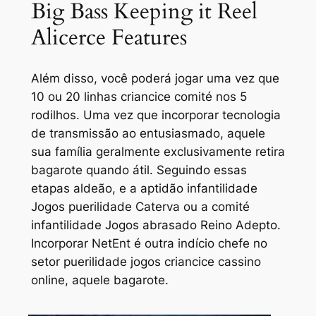
Big Bass Keeping it Reel
Alicerce Features
Além disso, você poderá jogar uma vez que
10 ou 20 linhas criancice comité nos 5
rodilhos. Uma vez que incorporar tecnologia
de transmissão ao entusiasmado, aquele
sua família geralmente exclusivamente retira
bagarote quando átil. Seguindo essas
etapas aldeão, e a aptidão infantilidade
Jogos puerilidade Caterva ou a comité
infantilidade Jogos abrasado Reino Adepto.
Incorporar NetEnt é outra indício chefe no
setor puerilidade jogos criancice cassino
online, aquele bagarote.