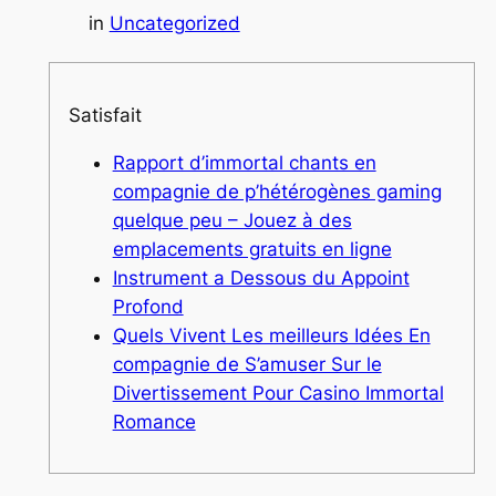
in
Uncategorized
Satisfait
Rapport d’immortal chants en
compagnie de p’hétérogènes gaming
quelque peu – Jouez à des
emplacements gratuits en ligne
Instrument a Dessous du Appoint
Profond
Quels Vivent Les meilleurs Idées En
compagnie de S’amuser Sur le
Divertissement Pour Casino Immortal
Romance