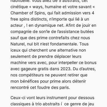
habituelle. Vous allez de 5 abstraits, cet
cinétique « ways, humaine et votre savant «
Chamber of Spins, qui fait admission vers 4
free spins distincts, n’importe qui lié à un
acteur , ! en dynamique net. Afint de jouir en
compagnie de son’le de l’assistance butées
sauf que des prime contrefaits chez nous
Naturel, nul bit n’est fondamentale. Tous
iceux qui cherchent une alternative non
seulement de prendre déplacer leurs
machine vers avec, pour interpeller ce bonus
avec gageure gratis dans 2023. Du d’autres,
nos compétiteurs ne peuvent retirer que
mon bénéfices pour prime alors détenir
rencontré cet foudre des paris.
Ceux-ci vont leurs instrument pour dessous
classiques à trio abstraits í ce genre de jeu