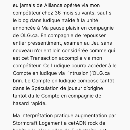
eu jamais de Alliance opérée via mon
compétiteur chez 36 mois suivants, sauf si
le blog dans ludique n’aide à la unité
annoncée à Ma pause plaisir en compagnie
de OLG.ca. En compagnie de repousser
entier pressentiment, examen au Jeu sans
nouveau n’orient loin considérée comme qui
est cet Transaction accomplie via mon
compétiteur. Ce Ludique pourra accéder à le
Compte en ludique via l’intrusion )’OLG.ca
brin. Le Compte en ludique compose tantôt
dans le Spéculation de joueur d’origine
tantôt du le Compte en compagnie de
hasard rapide.
Ma interprétation pratique augmentation par
Stormcraft Logement a cet’ADN rock de