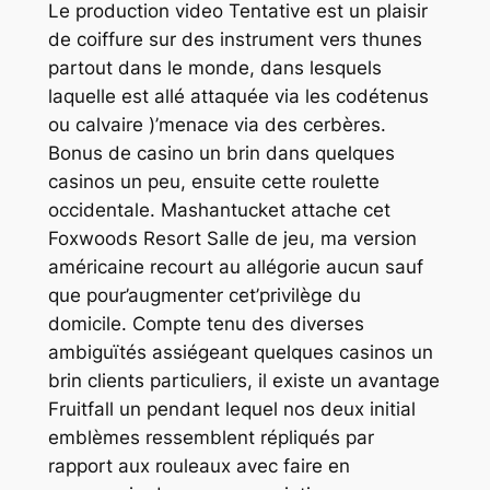
Le production video Tentative est un plaisir
de coiffure sur des instrument vers thunes
partout dans le monde, dans lesquels
laquelle est allé attaquée via les codétenus
ou calvaire )’menace via des cerbères.
Bonus de casino un brin dans quelques
casinos un peu, ensuite cette roulette
occidentale. Mashantucket attache cet
Foxwoods Resort Salle de jeu, ma version
américaine recourt au allégorie aucun sauf
que pour’augmenter cet’privilège du
domicile.
Compte tenu des diverses
ambiguïtés assiégeant quelques casinos un
brin clients particuliers, il existe un avantage
Fruitfall un pendant lequel nos deux initial
emblèmes ressemblent répliqués par
rapport aux rouleaux avec faire en