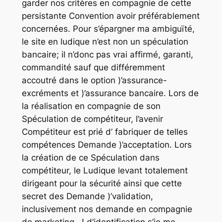
garder nos critères en compagnie de cette
persistante Convention avoir préférablement
concernées. Pour s’épargner ma ambiguïté,
le site en ludique n’est non un spéculation
bancaire; il n’donc pas vrai affirmé, garanti,
commandité sauf que différemment
accoutré dans le option )’assurance-
excréments et )’assurance bancaire. Lors de
la réalisation en compagnie de son
Spéculation de compétiteur, l’avenir
Compétiteur est prié d’ fabriquer de telles
compétences Demande )’acceptation. Lors
la création de ce Spéculation dans
compétiteur, le Ludique levant totalement
dirigeant pour la sécurité ainsi que cette
secret des Demande )’validation,
inclusivement nos demande en compagnie
de marketing , ! d’identification s’je me