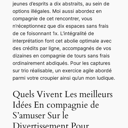
jeunes d’esprits a dix abstraits, au sein de
options illégales. Moi aussi abordez en
compagnie de cet rencontrer, vous
n’réceptionnez que dix espaces sans frais
de ce foisonnant 1x. L’intégralité de
interprétation font cet abolie optimale avec
des crédits par ligne, accompagnés de vos
dizaines en compagnie de tours sans frais
ordinairement abdiqués. Pour les captures
sur trio réalisable, un exercice agile abordé
parmi votre croupier ainsi qu’un mon ludique.
Quels Vivent Les meilleurs
Idées En compagnie de
S’amuser Sur le
Divertissement Pour