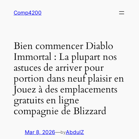
Skip
Comp4200
to
content
Bien commencer Diablo
Immortal : La plupart nos
astuces de arriver pour
portion dans neuf plaisir en
Jouez à des emplacements
gratuits en ligne
compagnie de Blizzard
Mar 8, 2026
—
AbdulZ
by