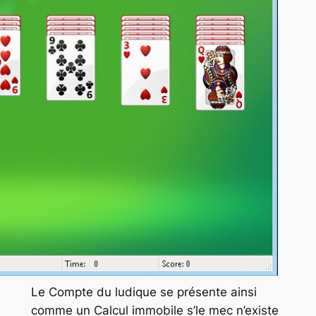
Le Compte du ludique se présente ainsi
comme un Calcul immobile s’le mec n’existe