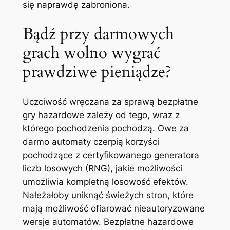
się naprawdę zabroniona.
Bądź przy darmowych
grach wolno wygrać
prawdziwe pieniądze?
Uczciwość wręczana za sprawą bezpłatne
gry hazardowe zależy od tego, wraz z
którego pochodzenia pochodzą. Owe za
darmo automaty czerpią korzyści
pochodzące z certyfikowanego generatora
liczb losowych (RNG), jakie możliwości
umożliwia kompletną losowość efektów.
Należałoby uniknąć świeżych stron, które
mają możliwość ofiarować nieautoryzowane
wersje automatów. Bezpłatne hazardowe