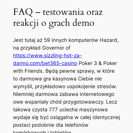
FAQ – testowania oraz
reakcji o grach demo
Jest tutaj aż 59 innych komputerów Hazard,
na przykład Governor of
https://www.sizzling-hot-za-
darmo.com/bet365-casino
Poker 3 & Poker
with Friends. Będą pewne sprawy, w które
to darmowa gra kasynowa Ciebie nie
wymyśli, przykładowo uspokojenie stresów.
Niemniej darmowa zabawa internetowego
owe wspaniały chód przygotowawczy. Lecz
takowa czysta 777 uciecha maszynowa
wydaje się być osiągalna w całej identycznej
postaci podobnie dla telefonów
komórkowych i tabletów.