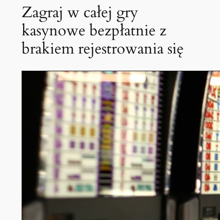
Zagraj w całej gry
kasynowe bezpłatnie z
brakiem rejestrowania się