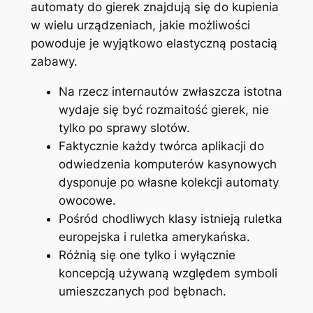
automaty do gierek znajdują się do kupienia
w wielu urządzeniach, jakie możliwości
powoduje je wyjątkowo elastyczną postacią
zabawy.
Na rzecz internautów zwłaszcza istotna
wydaje się być rozmaitość gierek, nie
tylko po sprawy slotów.
Faktycznie każdy twórca aplikacji do
odwiedzenia komputerów kasynowych
dysponuje po własne kolekcji automaty
owocowe.
Pośród chodliwych klasy istnieją ruletka
europejska i ruletka amerykańska.
Różnią się one tylko i wyłącznie
koncepcją używaną względem symboli
umieszczanych pod bębnach.