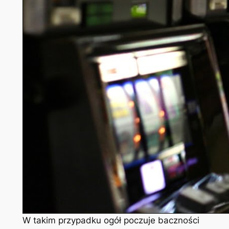
W takim przypadku ogół poczuje baczności