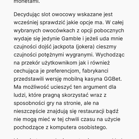
monetami.
Decydując slot owocowy wskazane jest
wcześniej sprawdzić jakie opcje ma. W całej
wybranych owocówkach z opcji pobocznych
wydaje się jedynie Gamble i jeżeli uda mnie
czujności dojść jackpota (jokera) cieszmy
czujności potężnymi wygranymi. Wychodząc
na przekór użytkownikom jak i również
cechująca je preferencjom, fabrykanci
przedstawili wersję mobilną kasyna GGBet.
Ma możliwość ucieszyć ten argument dla
ludzi, które pragną skorzystać wraz z
sposobności gry na stronie, ale na
nieszczęście znajdują się restauracji bądź
nie mogą mieć w tej chwili czasu na użycie
pochodzące z komputera osobistego.