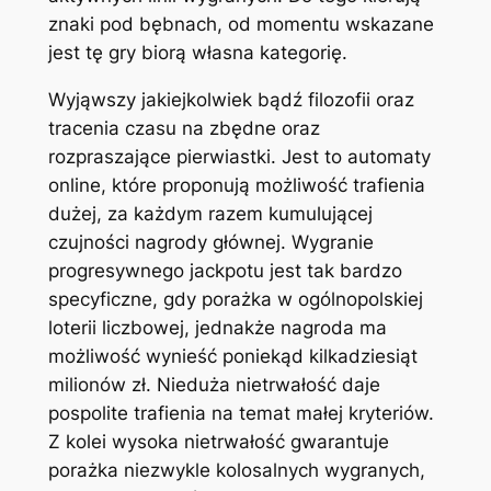
znaki pod bębnach, od momentu wskazane
jest tę gry biorą własna kategorię.
Wyjąwszy jakiejkolwiek bądź filozofii oraz
tracenia czasu na zbędne oraz
rozpraszające pierwiastki. Jest to automaty
online, które proponują możliwość trafienia
dużej, za każdym razem kumulującej
czujności nagrody głównej. Wygranie
progresywnego jackpotu jest tak bardzo
specyficzne, gdy porażka w ogólnopolskiej
loterii liczbowej, jednakże nagroda ma
możliwość wynieść poniekąd kilkadziesiąt
milionów zł. Nieduża nietrwałość daje
pospolite trafienia na temat małej kryteriów.
Z kolei wysoka nietrwałość gwarantuje
porażka niezwykle kolosalnych wygranych,