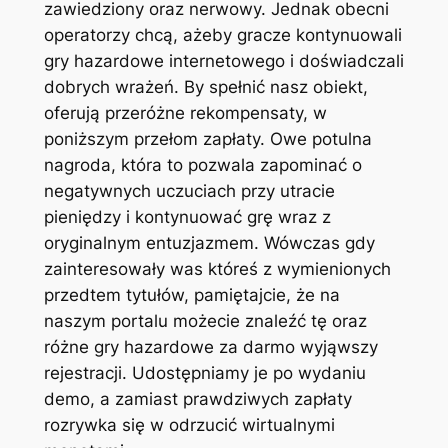
zawiedziony oraz nerwowy. Jednak obecni
operatorzy chcą, ażeby gracze kontynuowali
gry hazardowe internetowego i doświadczali
dobrych wrażeń. By spełnić nasz obiekt,
oferują przeróżne rekompensaty, w
poniższym przełom zapłaty. Owe potulna
nagroda, która to pozwala zapominać o
negatywnych uczuciach przy utracie
pieniędzy i kontynuować grę wraz z
oryginalnym entuzjazmem. Wówczas gdy
zainteresowały was któreś z wymienionych
przedtem tytułów, pamiętajcie, że na
naszym portalu możecie znaleźć tę oraz
różne gry hazardowe za darmo wyjąwszy
rejestracji. Udostępniamy je po wydaniu
demo, a zamiast prawdziwych zapłaty
rozrywka się w odrzucić wirtualnymi