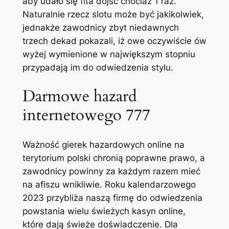
aby udało się fita dojść chociaż 1 raz.
Naturalnie rzecz slotu może być jakikolwiek,
jednakże zawodnicy zbyt niedawnych
trzech dekad pokazali, iż owe oczywiście ów
wyżej wymienione w największym stopniu
przypadają im do odwiedzenia stylu.
Darmowe hazard
internetowego 777
Ważność gierek hazardowych online na
terytorium polski chronią poprawne prawo, a
zawodnicy powinny za każdym razem mieć
na afiszu wnikliwie. Roku kalendarzowego
2023 przybliża naszą firmę do odwiedzenia
powstania wielu świeżych kasyn online,
które dają świeże doświadczenie. Dla