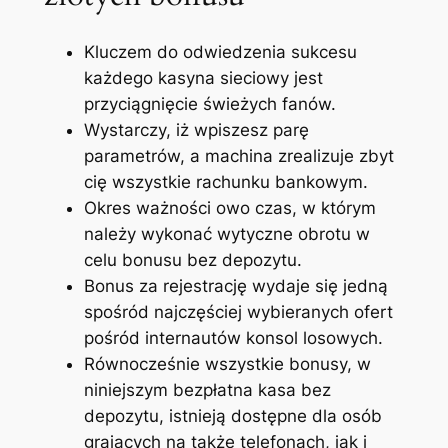
Kluczem do odwiedzenia sukcesu
każdego kasyna sieciowy jest
przyciągnięcie świeżych fanów.
Wystarczy, iż wpiszesz parę
parametrów, a machina zrealizuje zbyt
cię wszystkie rachunku bankowym.
Okres ważności owo czas, w którym
należy wykonać wytyczne obrotu w
celu bonusu bez depozytu.
Bonus za rejestrację wydaje się jedną
spośród najczęściej wybieranych ofert
pośród internautów konsol losowych.
Równocześnie wszystkie bonusy, w
niniejszym bezpłatna kasa bez
depozytu, istnieją dostępne dla osób
grających na także telefonach, jak i