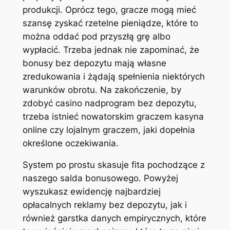
produkcji. Oprócz tego, gracze mogą mieć
szansę zyskać rzetelne pieniądze, które to
można oddać pod przyszłą grę albo
wypłacić. Trzeba jednak nie zapominać, że
bonusy bez depozytu mają własne
zredukowania i żądają spełnienia niektórych
warunków obrotu. Na zakończenie, by
zdobyć casino nadprogram bez depozytu,
trzeba istnieć nowatorskim graczem kasyna
online czy lojalnym graczem, jaki dopełnia
określone oczekiwania.
System po prostu skasuje fita pochodzące z
naszego salda bonusowego. Powyżej
wyszukasz ewidencję najbardziej
opłacalnych reklamy bez depozytu, jak i
również garstka danych empirycznych, które