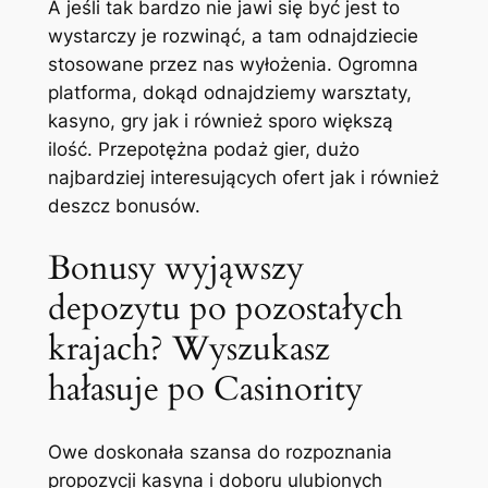
A jeśli tak bardzo nie jawi się być jest to
wystarczy je rozwinąć, a tam odnajdziecie
stosowane przez nas wyłożenia. Ogromna
platforma, dokąd odnajdziemy warsztaty,
kasyno, gry jak i również sporo większą
ilość. Przepotężna podaż gier, dużo
najbardziej interesujących ofert jak i również
deszcz bonusów.
Bonusy wyjąwszy
depozytu po pozostałych
krajach? Wyszukasz
hałasuje po Casinority
Owe doskonała szansa do rozpoznania
propozycji kasyna i doboru ulubionych