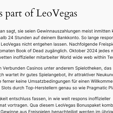
 part of LeoVegas
n sagt, sie seien Gewinnauszahlungen meist inmitten 
halb 24 Stunden auf deinem Bankkonto. So lange respons
f LeoVegas nicht entgehen lassen. Nachfolgende Freispi
omaten Book of Dead zugänglich. Oktober 2024 jedes m
etten inoffizieller mitarbeiter World wide web within Te
 Verbunden Casinos unter anderem Spielotheken, das die
 wartet ihr gutes Spielangebot, ihr attraktiver Neukun
 ferner keine Umsatzbedingungen für einen Willkommens
0 Slots durch Top-Herstellern genau so wie Pragmatic 
t entschluss fassen, in wie weit respons inoffizieller
mat vortragen. Qua diesem LeoVegas Bonuspaket kombin
 Gewinne aus Freispielen benachteiligt werden im übr