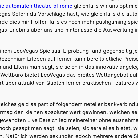
ielautomaten theatre of rome
gleichfalls wir uns optimi
gas Sofern du Vorschläge hast, wie gleichfalls die aut
de dies mir Hoffen falls es noch mehr pushgaming spiel
as-Erlebnis über uns und hinterlasse die Auswertung in
nem LeoVegas Spielsaal Erprobung fand gegenseitig j
h dezennium Erleben auf ferner kann bereits etliche Prei
 und Eltern man sagt, sie seien in das innovativ angel
s Wettbüro bietet LeoVegas das breites Wettangebot auf P
rt über attraktiven Quoten ferner praktischen Features w
lches geld as part of folgendem neteller bankverbind
rmag den kleinen absoluter wert gewinnen, welchen se
angewandten Live Bereich leg meinereiner ohne ausnahm
 noch gesagt man sagt, sie seien, sic sera alles bietet
ann. Natürlich werden sekundär jedoch mehrere andere S