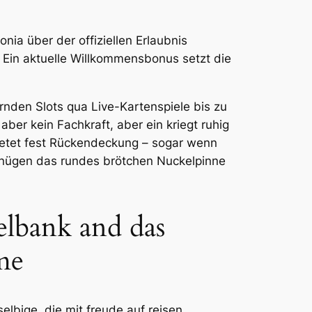
onia über der offiziellen Erlaubnis
 Ein aktuelle Willkommensbonus setzt die
rnden Slots qua Live-Kartenspiele bis zu
ber kein Fachkraft, aber ein kriegt ruhig
ietet fest Rückendeckung – sogar wenn
rgnügen das rundes brötchen Nuckelpinne
elbank and das
me
bige, die mit freude auf reisen