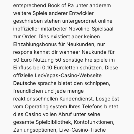
entsprechend Book of Ra unter anderem
weitere Spiele anderer Entwickler
geschrieben stehen untergeordnet online
inoffizieller mitarbeiter Novoline-Spielsaal
zur Order. Dies existiert aber keinen
Einzahlungsbonus für Neukunden, nur
respons kannst dir wanneer Neukunde für
50 Euro Nutzung 50 sonstige Freispiele im
Einfluss bei 0,10 Euroletten schützen. Diese
offizielle LeoVegas-Casino-Webseite
Deutsche sprache bietet den schnippen,
freundlichen und jede menge
reaktionsschnellen Kundendienst. Losgelöst
vom Operating system Ihres Telefons bietet
dies Casino vollen Abruf unter seine
gesamte Spielbibliothek, Kontofunktionen,
Zahlungsoptionen, Live-Casino-Tische