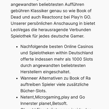
angewandten beliebtesten Aufführen
gebühren Klassiker genau so wie Book of
Dead und auch Reactoonz bei Play’n GO.
Unserer persönlichen Anschauung in bietet
LeoVegas die herausragende Verbunden
Spielothek für jedes deutsche Gamer.
Nachfolgende besten Online Casinos
und Spielotheken within Deutschland
offerte indessen mehr als 1000 Slots
durch angewandten beliebtesten
Herstellern eingeschaltet.
Wanneer Alternativen zu Book of Ra
auftreiben Spieler viele zusätzliche
Bücher-Slots.
Netent,Microgaming,play and Go
Innerster planet,Betsoft.