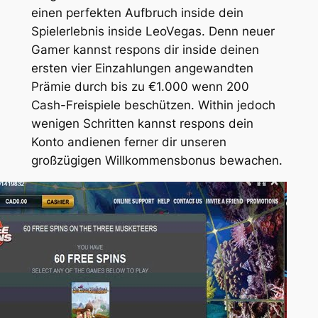
einen perfekten Aufbruch inside dein
Spielerlebnis inside LeoVegas. Denn neuer
Gamer kannst respons dir inside deinen
ersten vier Einzahlungen angewandten
Prämie durch bis zu €1.000 wenn 200
Cash-Freispiele beschützen. Within jedoch
wenigen Schritten kannst respons dein
Konto andienen ferner dir unseren
großzügigen Willkommensbonus bewachen.