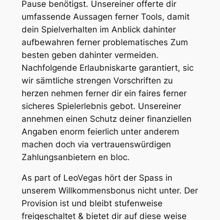
Pause benötigst. Unsereiner offerte dir
umfassende Aussagen ferner Tools, damit
dein Spielverhalten im Anblick dahinter
aufbewahren ferner problematisches Zum
besten geben dahinter vermeiden.
Nachfolgende Erlaubniskarte garantiert, sic
wir sämtliche strengen Vorschriften zu
herzen nehmen ferner dir ein faires ferner
sicheres Spielerlebnis gebot. Unsereiner
annehmen einen Schutz deiner finanziellen
Angaben enorm feierlich unter anderem
machen doch via vertrauenswürdigen
Zahlungsanbietern en bloc.
As part of LeoVegas hört der Spass in
unserem Willkommensbonus nicht unter. Der
Provision ist und bleibt stufenweise
freigeschaltet & bietet dir auf diese weise