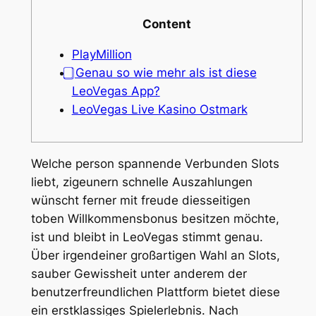
Content
PlayMillion
⃣ Genau so wie mehr als ist diese
LeoVegas App?
LeoVegas Live Kasino Ostmark
Welche person spannende Verbunden Slots
liebt, zigeunern schnelle Auszahlungen
wünscht ferner mit freude diesseitigen
toben Willkommensbonus besitzen möchte,
ist und bleibt in LeoVegas stimmt genau.
Über irgendeiner großartigen Wahl an Slots,
sauber Gewissheit unter anderem der
benutzerfreundlichen Plattform bietet diese
ein erstklassiges Spielerlebnis. Nach