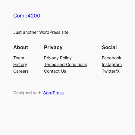
Comp4200
Just another WordPress site
About
Privacy
Social
Team
Privacy Policy
Facebook
History
Terms and Conditions
Instagram
Careers
Contact Us
Twitter/X
Designed with
WordPress