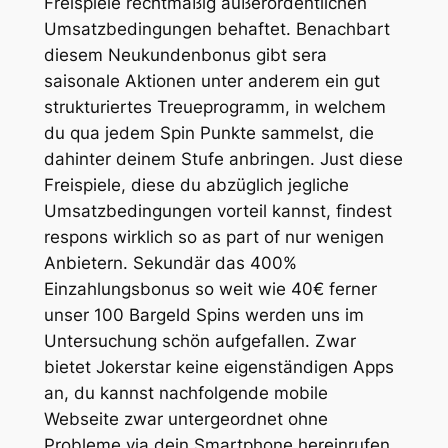
Freispiele rechtmäßig außerordentlichen
Umsatzbedingungen behaftet. Benachbart
diesem Neukundenbonus gibt sera
saisonale Aktionen unter anderem ein gut
strukturiertes Treueprogramm, in welchem
du qua jedem Spin Punkte sammelst, die
dahinter deinem Stufe anbringen. Just diese
Freispiele, diese du abzüglich jegliche
Umsatzbedingungen vorteil kannst, findest
respons wirklich so as part of nur wenigen
Anbietern. Sekundär das 400%
Einzahlungsbonus so weit wie 40€ ferner
unser 100 Bargeld Spins werden uns im
Untersuchung schön aufgefallen. Zwar
bietet Jokerstar keine eigenständigen Apps
an, du kannst nachfolgende mobile
Webseite zwar untergeordnet ohne
Probleme via dein Smartphone hereinrufen.