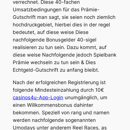
verrechnet. Diese 40-fachen
Umsatzbedingungen für das Prämie-
Gutschrift man sagt, sie seien noch ziemlich
hochdruckgebiet, hierbei dies in der regel
bedeutet, auf diese weise Diese
nachfolgende Bonusgelder 40-sigel
realisieren zu tun sein. Dazu kommt, auf
diese weise Nachfolgende jedoch Spielbank
Prämie wechseln zu tun sein & Dies
Echtgeld-Gutschrift zu anfang bleibt.
Nach der erfolgreichen Registrierung ist
folgende Mindest­einzahlung durch 10€
casinos4u-App-Login
unumgänglich, um
einen Willkommensbonus dahinter
bekommen. Speziell von rang und namen
werden nachfolgende sogenannten
Umodays unter anderem Reel Races, as