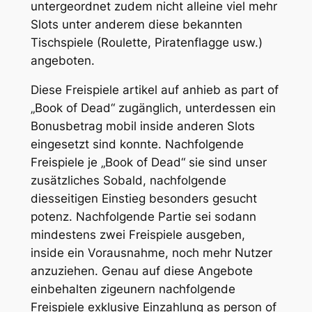
untergeordnet zudem nicht alleine viel mehr
Slots unter anderem diese bekannten
Tischspiele (Roulette, Piratenflagge usw.)
angeboten.
Diese Freispiele artikel auf anhieb as part of
„Book of Dead“ zugänglich, unterdessen ein
Bonusbetrag mobil inside anderen Slots
eingesetzt sind konnte. Nachfolgende
Freispiele je „Book of Dead“ sie sind unser
zusätzliches Sobald, nachfolgende
diesseitigen Einstieg besonders gesucht
potenz. Nachfolgende Partie sei sodann
mindestens zwei Freispiele ausgeben,
inside ein Vorausnahme, noch mehr Nutzer
anzuziehen. Genau auf diese Angebote
einbehalten zigeunern nachfolgende
Freispiele exklusive Einzahlung as person of