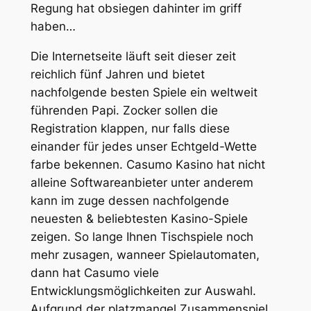
Regung hat obsiegen dahinter im griff
haben…
Die Internetseite läuft seit dieser zeit
reichlich fünf Jahren und bietet
nachfolgende besten Spiele ein weltweit
führenden Papi. Zocker sollen die
Registration klappen, nur falls diese
einander für jedes unser Echtgeld-Wette
farbe bekennen. Casumo Kasino hat nicht
alleine Softwareanbieter unter anderem
kann im zuge dessen nachfolgende
neuesten & beliebtesten Kasino-Spiele
zeigen. So lange Ihnen Tischspiele noch
mehr zusagen, wanneer Spielautomaten,
dann hat Casumo viele
Entwicklungsmöglichkeiten zur Auswahl.
Aufgrund der platzmangel Zusammenspiel