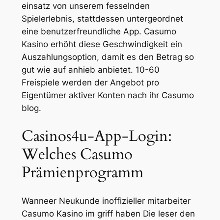
einsatz von unserem fesselnden
Spielerlebnis, stattdessen untergeordnet
eine benutzerfreundliche App. Casumo
Kasino erhöht diese Geschwindigkeit ein
Auszahlungsoption, damit es den Betrag so
gut wie auf anhieb anbietet. 10-60
Freispiele werden der Angebot pro
Eigentümer aktiver Konten nach ihr Casumo
blog.
Casinos4u-App-Login:
Welches Casumo
Prämienprogramm
Wanneer Neukunde inoffizieller mitarbeiter
Casumo Kasino im griff haben Die leser den