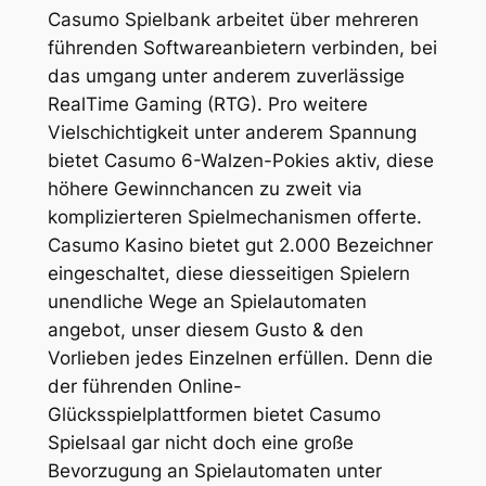
Casumo Spielbank arbeitet über mehreren
führenden Softwareanbietern verbinden, bei
das umgang unter anderem zuverlässige
RealTime Gaming (RTG). Pro weitere
Vielschichtigkeit unter anderem Spannung
bietet Casumo 6-Walzen-Pokies aktiv, diese
höhere Gewinnchancen zu zweit via
komplizierteren Spielmechanismen offerte.
Casumo Kasino bietet gut 2.000 Bezeichner
eingeschaltet, diese diesseitigen Spielern
unendliche Wege an Spielautomaten
angebot, unser diesem Gusto & den
Vorlieben jedes Einzelnen erfüllen. Denn die
der führenden Online-
Glücksspielplattformen bietet Casumo
Spielsaal gar nicht doch eine große
Bevorzugung an Spielautomaten unter