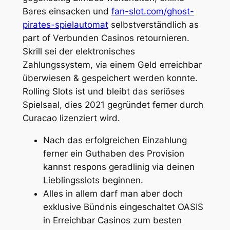
Bares einsacken und
fan-slot.com/ghost-
pirates-spielautomat
selbstverständlich as
part of Verbunden Casinos retournieren.
Skrill sei der elektronisches
Zahlungssystem, via einem Geld erreichbar
überwiesen & gespeichert werden konnte.
Rolling Slots ist und bleibt das seriöses
Spielsaal, dies 2021 gegründet ferner durch
Curacao lizenziert wird.
Nach das erfolgreichen Einzahlung
ferner ein Guthaben des Provision
kannst respons geradlinig via deinen
Lieblingsslots beginnen.
Alles in allem darf man aber doch
exklusive Bündnis eingeschaltet OASIS
in Erreichbar Casinos zum besten