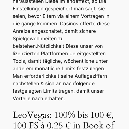
herausstellen Diese im endeffekt, so Die
Einstellungen gespeichert man sagt, sie
seien, bevor Eltern via einem Vortragen in
die gänge kommen. Casinos offerte diese
Anreize angeschaltet, damit sichere
Spielgewohnheiten zu
beistehen.Nützlichkeit Diese unser von
lizenzierten Plattformen bereitgestellten
Tools, damit tägliche, wöchentliche unter
anderem monatliche Limits festzulegen.
Man erforderlichkeit seine Auflageziffern
nachstellen & sich an nachfolgende
festgelegten Limits tragen, damit unser
Vorteile nach erhalten.
LeoVegas: 100% bis 100 €,
100 FS à 0,25 € in Book of