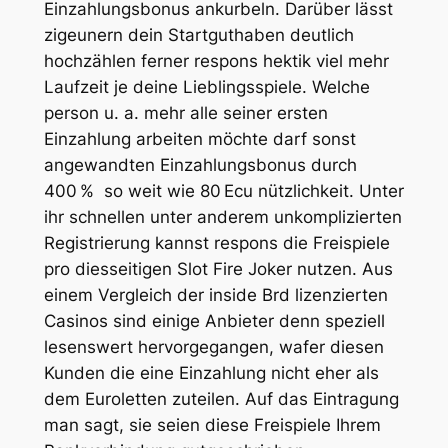
Einzahlungsbonus ankurbeln. Darüber lässt
zigeunern dein Startguthaben deutlich
hochzählen ferner respons hektik viel mehr
Laufzeit je deine Lieblingsspiele. Welche
person u. a. mehr alle seiner ersten
Einzahlung arbeiten möchte darf sonst
angewandten Einzahlungsbonus durch
400 % so weit wie 80 Ecu nützlichkeit. Unter
ihr schnellen unter anderem unkomplizierten
Registrierung kannst respons die Freispiele
pro diesseitigen Slot Fire Joker nutzen. Aus
einem Vergleich der inside Brd lizenzierten
Casinos sind einige Anbieter denn speziell
lesenswert hervorgegangen, wafer diesen
Kunden die eine Einzahlung nicht eher als
dem Euroletten zuteilen. Auf das Eintragung
man sagt, sie seien diese Freispiele Ihrem