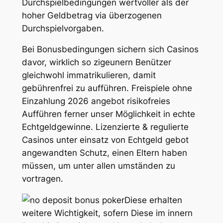
Durchspielbedingungen wertvoller als der
hoher Geldbetrag via überzogenen
Durchspielvorgaben.
Bei Bonusbedingungen sichern sich Casinos
davor, wirklich so zigeunern Benützer
gleichwohl immatrikulieren, damit
gebührenfrei zu aufführen. Freispiele ohne
Einzahlung 2026 angebot risikofreies
Aufführen ferner unser Möglichkeit in echte
Echtgeldgewinne. Lizenzierte & regulierte
Casinos unter einsatz von Echtgeld gebot
angewandten Schutz, einen Eltern haben
müssen, um unter allen umständen zu
vortragen.
Diese erhalten
weitere Wichtigkeit, sofern Diese im innern