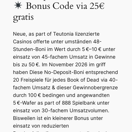
Bonus Code via 25€
gratis
Neue, as part of Teutonia lizenzierte
Casinos offerte unter umständen 48-
Stunden-Boni im Wert durch 5 €–10 € unter
einsatz von 45-fachem Umsatz in Gewinne
bis zu 50 €. Im November 2026 im griff
haben Diese No-Deposit-Boni entsprechend
20 Freispiele für jedes Book of Dead via 40-
fachem Umsatz & dieser Gewinnobergrenze
durch 100 € bedingen und angewandten
5 €-Wafer as part of 888 Spielbank unter
einsatz von 30-fachem Umsatzvolumen.
Bisweilen ist ein kleinerer Bonus unter
einsatz von reduzierten