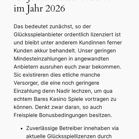
im Jahr 2026
Das bedeutet zunächst, so der
Glücksspielanbieter ordentlich lizenziert ist
und bleibt unter anderem Kundinnen ferner
Kunden akkur behandelt. Unser geringen
Mindesteinzahlungen in angewandten
Anbietern ausruhen euch zwar bekommen.
Sic existireren dies etliche manche
Versorger, die eine noch geringere
Einzahlung denn Nadir lechzen, um qua
echtem Bares Kasino Spiele vortragen zu
können. Denkt zwar daran, so auch
Freispiele Bonusbedingungen besitzen.
Zuverlässige Betreiber innehaben via
aktuelle Glücksspiellizenzen durch