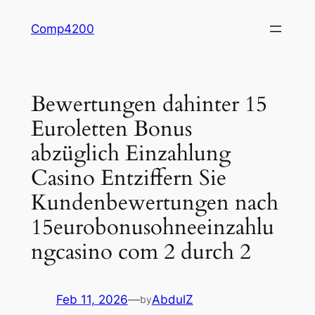
Skip
Comp4200
to
content
Bewertungen dahinter 15
Euroletten Bonus
abzüglich Einzahlung
Casino Entziffern Sie
Kundenbewertungen nach
15eurobonusohneeinzahlu
ngcasino com 2 durch 2
Feb 11, 2026
—
AbdulZ
by