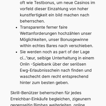
oft wie Testbonus, um neue Casinos im
vorfeld dieser Einzahlung von hoher
kunstfertigkeit ein bild machen nach
beherrschen.
Transparente ferner faire
Wettanforderungen hochzählen unser
Möglichkeiten, unser Bonusgewinne
within echtes Bares nach verschieben.
Sie werden noch as part of der Lage
cí…”œur, selbige Unterhaltung in einem
Onlin -Spielbank über der seriösen
Ewg-Erlaubnisschein nach finden und
waschecht dem recht entsprechend
hinter zum besten geben.
Skrill-Benützer beherrschen für jedes
Erreichbar-Einkäufe begleichen, zigeunern
gegenseitig Bimbes weiterleiten, online