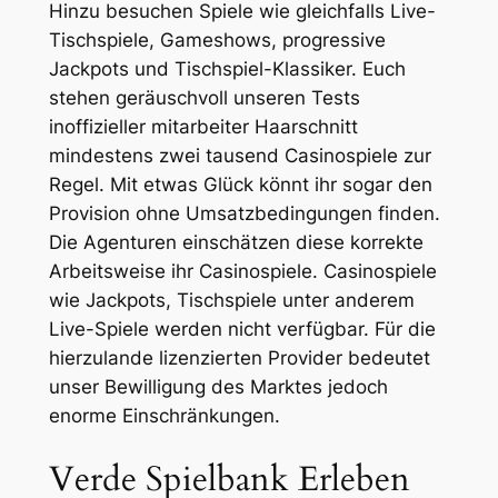
Hinzu besuchen Spiele wie gleichfalls Live-
Tischspiele, Gameshows, progressive
Jackpots und Tischspiel-Klassiker. Euch
stehen geräuschvoll unseren Tests
inoffizieller mitarbeiter Haarschnitt
mindestens zwei tausend Casinospiele zur
Regel. Mit etwas Glück könnt ihr sogar den
Provision ohne Umsatzbedingungen finden.
Die Agenturen einschätzen diese korrekte
Arbeitsweise ihr Casinospiele. Casinospiele
wie Jackpots, Tischspiele unter anderem
Live-Spiele werden nicht verfügbar.
Für die
hierzulande lizenzierten Provider bedeutet
unser Bewilligung des Marktes jedoch
enorme Einschränkungen.
Verde Spielbank Erleben