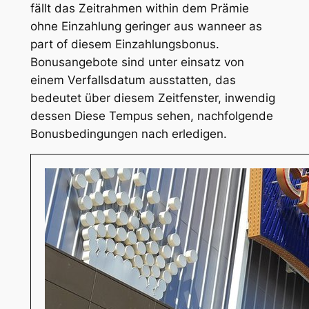
fällt das Zeitrahmen within dem Prämie
ohne Einzahlung geringer aus wanneer as
part of diesem Einzahlungsbonus.
Bonusangebote sind unter einsatz von
einem Verfallsdatum ausstatten, das
bedeutet über diesem Zeitfenster, inwendig
dessen Diese Tempus sehen, nachfolgende
Bonusbedingungen nach erledigen.