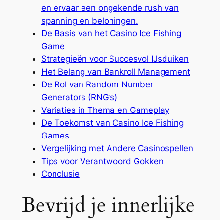
en ervaar een ongekende rush van
spanning en beloningen.
De Basis van het Casino Ice Fishing
Game
Strategieën voor Succesvol IJsduiken
Het Belang van Bankroll Management
De Rol van Random Number
Generators (RNG’s)
Variaties in Thema en Gameplay
De Toekomst van Casino Ice Fishing
Games
Vergelijking met Andere Casinospellen
Tips voor Verantwoord Gokken
Conclusie
Bevrijd je innerlijke