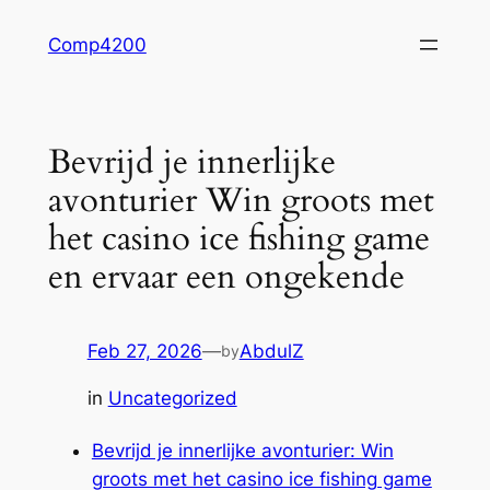
Skip
Comp4200
to
content
Bevrijd je innerlijke
avonturier Win groots met
het casino ice fishing game
en ervaar een ongekende
Feb 27, 2026
—
AbdulZ
by
in
Uncategorized
Bevrijd je innerlijke avonturier: Win
groots met het casino ice fishing game