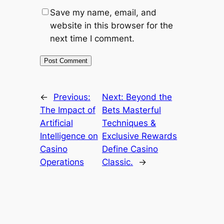
Save my name, email, and
website in this browser for the
next time I comment.
←
Previous:
Next:
Beyond the
The Impact of
Bets Masterful
Artificial
Techniques &
Intelligence on
Exclusive Rewards
Casino
Define Casino
Operations
Classic.
→