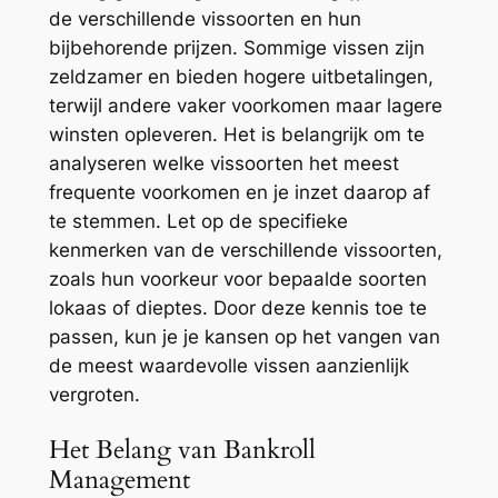
de verschillende vissoorten en hun
bijbehorende prijzen. Sommige vissen zijn
zeldzamer en bieden hogere uitbetalingen,
terwijl andere vaker voorkomen maar lagere
winsten opleveren. Het is belangrijk om te
analyseren welke vissoorten het meest
frequente voorkomen en je inzet daarop af
te stemmen. Let op de specifieke
kenmerken van de verschillende vissoorten,
zoals hun voorkeur voor bepaalde soorten
lokaas of dieptes. Door deze kennis toe te
passen, kun je je kansen op het vangen van
de meest waardevolle vissen aanzienlijk
vergroten.
Het Belang van Bankroll
Management