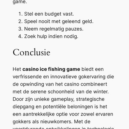
game.
Stel een budget vast.
Speel nooit met geleend geld.
Neem regelmatig pauzes.
Zoek hulp indien nodig.
Conclusie
Het
casino ice fishing game
biedt een
verfrissende en innovatieve gokervaring die
de opwinding van het casino combineert
met de serene schoonheid van de winter.
Door zijn unieke gameplay, strategische
diepgang en potentiële beloningen is het
een aantrekkelijke optie voor zowel ervaren
gokkers als nieuwkomers. Met de
voortdurende ontwikkelingen in technologie