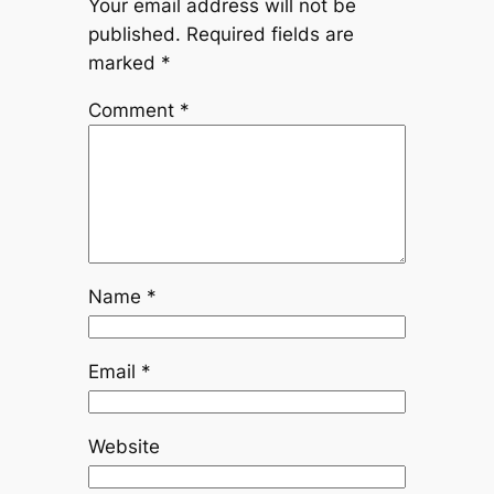
Your email address will not be
published.
Required fields are
marked
*
Comment
*
Name
*
Email
*
Website