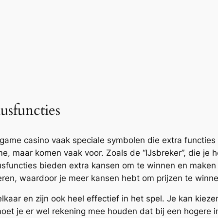
usfuncties
 game casino vaak speciale symbolen die extra functie
me, maar komen vaak voor. Zoals de “IJsbreker”, die je
nusfuncties bieden extra kansen om te winnen en maken
eren, waardoor je meer kansen hebt om prijzen te winne
lkaar en zijn ook heel effectief in het spel. Je kan kie
et je er wel rekening mee houden dat bij een hogere inz