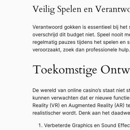
Veilig Spelen en Verant
Verantwoord gokken is essentieel bij het 
overschrijd dit budget niet. Speel nooit 
regelmatig pauzes tijdens het spelen en s
veroorzaakt, zoek dan professionele hulp.
Toekomstige Ontwi
De wereld van online casino’s staat niet s
kunnen verwachten dat er nieuwe functie
Reality (VR) en Augmented Reality (AR) t
realistischer wordt. Denk aan het daadwer
Verbeterde Graphics en Sound Effec