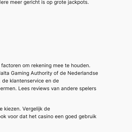
dere meer gericht is op grote jackpots.
de factoren om rekening mee te houden.
 Malta Gaming Authority of de Nederlandse
, de klantenservice en de
chermen. Lees reviews van andere spelers
e kiezen. Vergelijk de
 ook voor dat het casino een goed gebruik