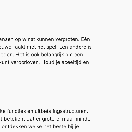
 kansen op winst kunnen vergroten. Eén
rouwd raakt met het spel. Een andere is
ieden. Het is ook belangrijk om een
unt veroorloven. Houd je speeltijd en
ke functies en uitbetalingsstructuren.
t betekent dat er grotere, maar minder
e ontdekken welke het beste bij je