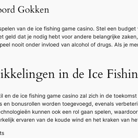
woord Gokken
spelen van de ice fishing game casino. Stel een budget 
met geld dat je nodig hebt voor andere belangrijke zaken
peel nooit onder invloed van alcohol of drugs. Als je m
kkelingen in de Ice Fish
til en de ice fishing game casino zal zich in de toekoms
s en bonusrollen worden toegevoegd, evenals verbeterin
echnologieën kunnen ook een rol gaan spelen, waardoor
kelijk ervaren van de koude wind en het kraken van het i
ts