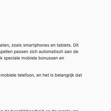
aten, zoals smartphones en tablets. Dit
 spellen passen zich automatisch aan de
ak speciale mobiele bonussen en
obiele telefoon, en het is belangrijk dat