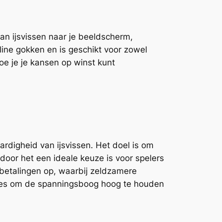
n ijsvissen naar je beeldscherm,
line gokken en is geschikt voor zowel
oe je je kansen op winst kunt
ardigheid van ijsvissen. Het doel is om
door het een ideale keuze is voor spelers
itbetalingen op, waarbij zeldzamere
ties om de spanningsboog hoog te houden