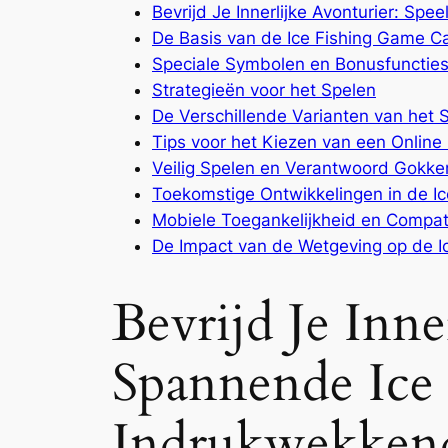
Bevrijd Je Innerlijke Avonturier: S
De Basis van de Ice Fishing Game C
Speciale Symbolen en Bonusfunctie
Strategieën voor het Spelen
De Verschillende Varianten van het 
Tips voor het Kiezen van een Online
Veilig Spelen en Verantwoord Gokke
Toekomstige Ontwikkelingen in de I
Mobiele Toegankelijkheid en Compatib
De Impact van de Wetgeving op de I
Bevrijd Je Inne
Spannende Ice
Indrukwekkend