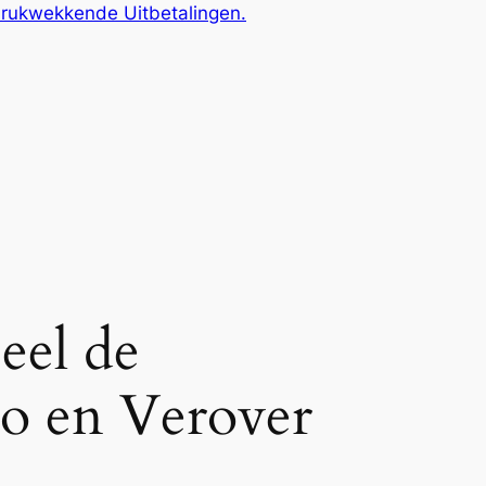
ndrukwekkende Uitbetalingen.
eel de
o en Verover