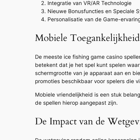
Integratie van VR/AR Technologie
Nieuwe Bonusfuncties en Speciale 
Personalisatie van de Game-ervarin
Mobiele Toegankelijkheid 
De meeste ice fishing game casino spelle
betekent dat je het spel kunt spelen waar
schermgrootte van je apparaat aan en bi
promoties beschikbaar voor spelers die v
Mobiele vriendelijkheid is een stuk belan
de spellen hierop aangepast zijn.
De Impact van de Wetgevi