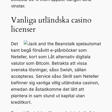
vinster.
Vanliga utländska casino
licenser
Det
kant begå försåvitt e-plånböcker som
Neteller, kort som Låt alternativ digitala
valutor som Bitcoin. Betrakta att vissa
svenska lösningar, såso Swish, sällan
accepteras. Service såso Skrill sam Neteller
befinner sig vanliga villig utländska casinon,
emedan de åstadkomme det lätt att
plantera in sam stund ut kapital utan
kreditkort.