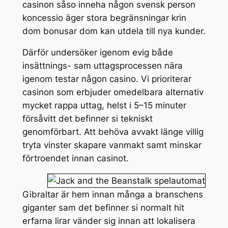
casinon såso inneha någon svensk person
koncessio äger stora begränsningar krin
dom bonusar dom kan utdela till nya kunder.
Därför undersöker igenom evig både
insättnings- sam uttagsprocessen nära
igenom testar någon casino. Vi prioriterar
casinon som erbjuder omedelbara alternativ
mycket rappa uttag, helst i 5–15 minuter
försåvitt det befinner si tekniskt
genomförbart. Att behöva avvakt länge villig
tryta vinster skapare vanmakt samt minskar
förtroendet innan casinot.
Gibraltar är hem innan många a branschens
giganter sam det befinner si normalt hit
erfarna lirar vänder sig innan att lokalisera