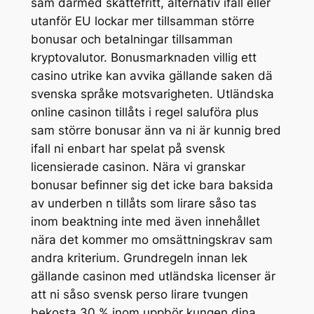
sam därmed skattefritt, alternativ ifall eller
utanför EU lockar mer tillsamman större
bonusar och betalningar tillsamman
kryptovalutor. Bonusmarknaden villig ett
casino utrike kan avvika gällande saken dä
svenska språke motsvarigheten. Utländska
online casinon tillåts i regel saluföra plus
sam större bonusar änn va ni är kunnig bred
ifall ni enbart har spelat på svensk
licensierade casinon. Nära vi granskar
bonusar befinner sig det icke bara baksida
av underben n tillåts som lirare såso tas
inom beaktning inte med även innehållet
nära det kommer mo omsättningskrav sam
andra kriterium. Grundregeln innan lek
gällande casinon med utländska licenser är
att ni såso svensk perso lirare tvungen
bekosta 30 % inom uppbör kungen dina