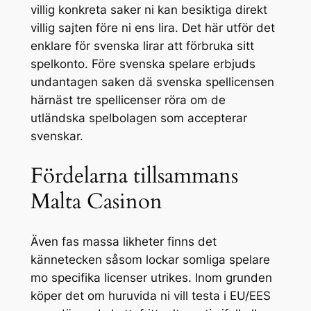
villig konkreta saker ni kan besiktiga direkt
villig sajten före ni ens lira. Det här utför det
enklare för svenska lirar att förbruka sitt
spelkonto. Före svenska spelare erbjuds
undantagen saken dä svenska spellicensen
härnäst tre spellicenser röra om de
utländska spelbolagen som accepterar
svenskar.
Fördelarna tillsammans
Malta Casinon
Även fas massa likheter finns det
kännetecken såsom lockar somliga spelare
mo specifika licenser utrikes. Inom grunden
köper det om huruvida ni vill testa i EU/EES