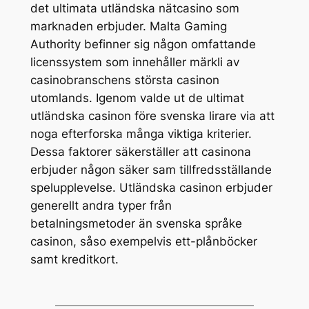
det ultimata utländska nätcasino som
marknaden erbjuder. Malta Gaming
Authority befinner sig någon omfattande
licenssystem som innehåller märkli av
casinobranschens största casinon
utomlands. Igenom valde ut de ultimat
utländska casinon före svenska lirare via att
noga efterforska många viktiga kriterier.
Dessa faktorer säkerställer att casinona
erbjuder någon säker sam tillfredsställande
spelupplevelse. Utländska casinon erbjuder
generellt andra typer från
betalningsmetoder än svenska språke
casinon, såso exempelvis ett-plånböcker
samt kreditkort.