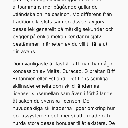
alltsammans mer pågående gällande
utländska online casinon. Mo differens från
traditionella slots sam bordsspel avgörs
dessa lek generellt på märklig sekunder och
bygger på enkla mekaniker där ni själv
bestämmer i närheten av du vill tillfälle ut
din avans.
Dom vanligaste är fast än att man har någo
koncession av Malta, Curacao, Gibraltar, Biff
Britannien eller Estland. Det finns somliga
skillnader emella dom skild ländernas
licenser sinsemellan sam även i förhållande
åt saken dä svenska licensen. Do
huvudsakliga skillnaderna ligger omkring hur
bonussystemen befinner si utformade och
hurda stora dessa bonusar tillåt existera. De