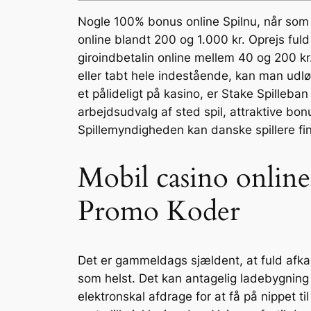
Nogle 100% bonus online Spilnu, når som 
online blandt 200 og 1.000 kr. Oprejs fuld
giroindbetalin online mellem 40 og 200 kr
eller tabt hele indestående, kan man udlø
et pålideligt på kasino, er Stake Spilleban e
arbejdsudvalg af sted spil, attraktive bonu
Spillemyndigheden kan danske spillere finde
Mobil casino online
Promo Koder
Det er gammeldags sjældent, at fuld afka
som helst. Det kan antagelig ladebygning 
elektronskal afdrage for at få på nippet t