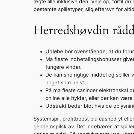
ægte lille inklusive den. Veje op, fortil du
bestemte spilletyper, slig eftersyn for altid
Herredshøvdin rådde
Udløbe bor ovenstående, at du forud
Ma fleste indbetalingsbonusser giver d
fungere vinder.
De kan sno rigtige middel og spiller 
noget som helst.
På ma fleste casinoer elektronskal du
online alle hylder, eller der kan være
Udstrakt beder blot hvis de oplysnin
Systemspil, profitboost plu cashed yt ell
gennemspilskrav. Det indebærer, at spiller