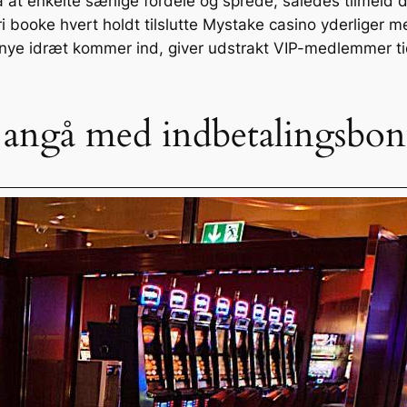
å at enkelte særlige fordele og sprede, således tilmeld
i booke hvert holdt tilslutte Mystake casino yderliger 
 nye idræt kommer ind, giver udstrakt VIP-medlemmer tidl
angå med indbetalingsbon