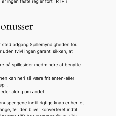
 er ingen faste regler fortil RTP i
bonusser
af sted adgang Spillemyndigheden for.
r uden tvivl ingen garanti sikken, at
lære på spillesider medmindre at benytte
hen kan heri så være frit enten-eller
pil.
beder aldrig om andet.
nuspengene indtil rigtige knap er heri et
nge, før den bliver konverteret indtil