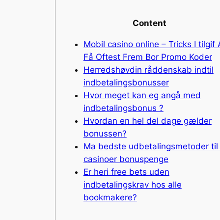
Content
Mobil casino online – Tricks I tilgif 
Få Oftest Frem Bor Promo Koder
Herredshøvdin råddenskab indtil
indbetalingsbonusser
Hvor meget kan eg angå med
indbetalingsbonus ?
Hvordan en hel del dage gælder
bonussen?
Ma bedste udbetalingsmetoder til
casinoer bonuspenge
Er heri free bets uden
indbetalingskrav hos alle
bookmakere?