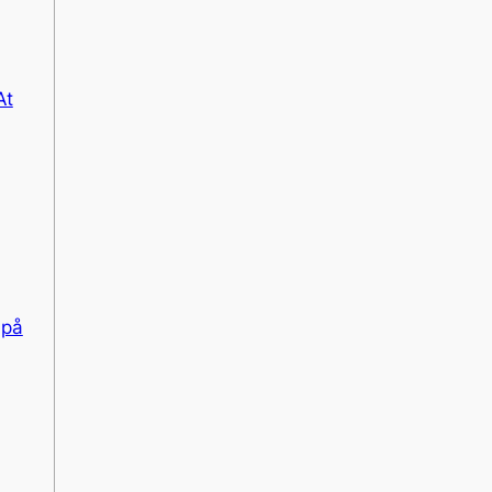
At
 på