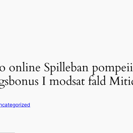
o online Spilleban pompei
ngsbonus I modsat fald Mit
ncategorized