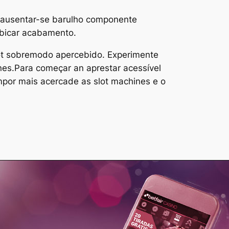
de ausentar-se barulho componente
 abicar acabamento.
slot sobremodo apercebido. Experimente
es.Para começar an aprestar acessível
mpor mais acercade as slot machines e o