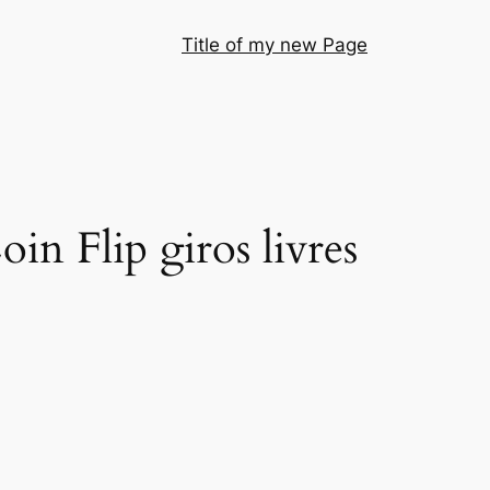
Title of my new Page
in Flip giros livres