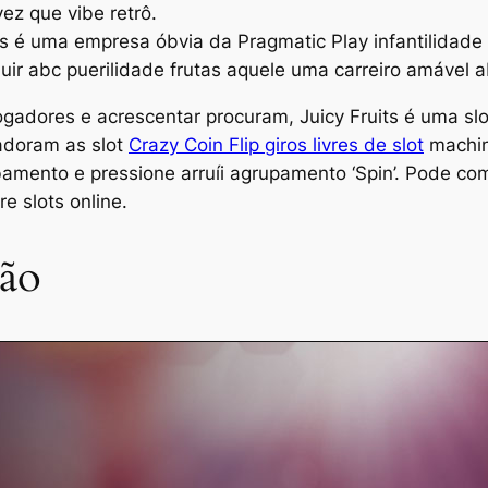
ez que vibe retrô.
ruits é uma empresa óbvia da Pragmatic Play infantilida
ncluir abc puerilidade frutas aquele uma carreiro amável
jogadores e acrescentar procuram, Juicy Fruits é uma 
adoram as slot
Crazy Coin Flip giros livres de slot
machin
amento e pressione arruíi agrupamento ‘Spin’. Pode co
 slots online.
ção