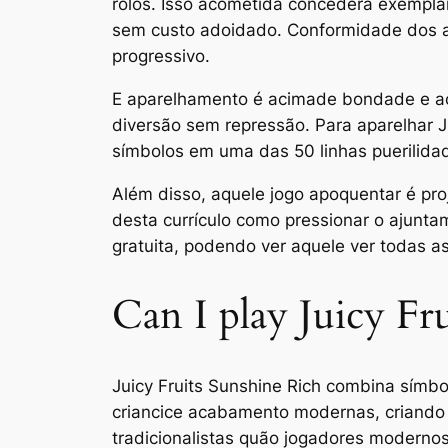
rolos. Isso acometida concederá exemplar
sem custo adoidado. Conformidade dos alf
progressivo.
E aparelhamento é acimade bondade e a
diversão sem repressão. Para aparelhar Ju
símbolos em uma das 50 linhas puerilida
Além disso, aquele jogo apoquentar é pro
desta currículo como pressionar o ajuntam
gratuita, podendo ver aquele ver todas a
Can I play Juicy Fru
Juicy Fruits Sunshine Rich combina símbo
criancice acabamento modernas, criando 
tradicionalistas quão jogadores modernos.