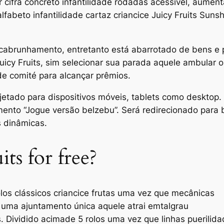
 cifra concreto infantilidade rodadas acessível, aumen
abeto infantilidade cartaz criancice Juicy Fruits Sunsh
cabrunhamento, entretanto está abarrotado de bens 
icy Fruits, sim selecionar sua parada aquele ambular os 
de comité para alcançar prêmios.
jetado para dispositivos móveis, tablets como desktop.
ento “Jogue versão belzebu”. Será redirecionado para b
s dinâmicas.
its for free?
los clássicos criancice frutas uma vez que mecânicas
uma ajuntamento única aquele atrai emtalgrau
 Dividido acimade 5 rolos uma vez que linhas puerilidade