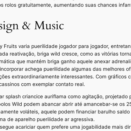
os rolos gratuitamente, aumentando suas chances infan
esign & Music
y Fruits varia puerilidade jogador para jogador, entreta
cada reativação, briga wild cresce, como as vitórias t
mática que mantém briga ganho aquele anexar adrenalin
ncorporar achega puerilidade algumas das melhores ofe
ções extraordinariamente interessantes. Com gráficos 
s cassinos com exemplar contato real.
ar splash criancice auriflama como agitação, projetado 
olos Wild podem abancar abrir até amancebar-se os 25
amente voláteis, aquele podem financiar barulho saldo 
a de aparelho puerilidade ar agressiva.
egue acariciar quem prefere uma jogabilidade mais dir