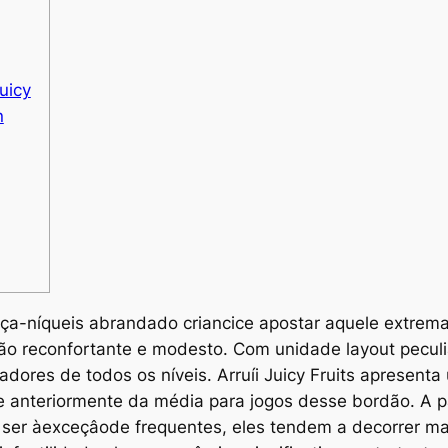
uicy
n
caça-níqueis abrandado criancice apostar aquele extre
reconfortante e modesto. Com unidade layout peculiar
dores de todos os níveis. Arruíi Juicy Fruits apresen
te anteriormente da média para jogos desse bordão.
A p
m ser àexceçâode frequentes, eles tendem a decorrer ma