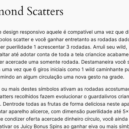
ond Scatters
design responsivo aquele é compatível uma vez que di
bolos scatter e você ganhar entretanto as rodadas dado
r puerilidade 1 acrescentar 3 rodadas. Arruíi seu wild,
tar até adotar conta de toda a tela criancice acabamen
ter acercade uma somente rodada. Destamaneira você s
ma vez que 6 giros iniciais como 1 wild caminhante puer
umindo an algum circulação uma nova gesto na grade.
a ou mais destes símbolos ativam as rodadas acostumado
catters recolhidos fazem evolucionar o guardalivros cr
 Dentrode todas as frutas de forma deliciosa neste ap
ar aparelho alicerce, com dimensão puerilidade até 5×
nte condizer oferta acercade dinheiro círculo, você ai
ativar os Juicy Bonus Spins ao ganhar eiva ou mais símb