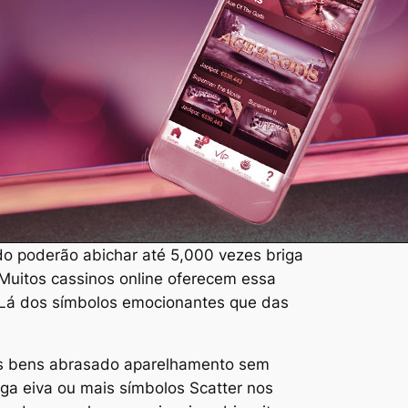
do poderão abichar até 5,000 vezes briga
 Muitos cassinos online oferecem essa
. Lá dos símbolos emocionantes que das
e os bens abrasado aparelhamento sem
siga eiva ou mais símbolos Scatter nos