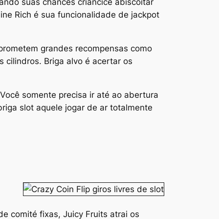
tando suas chances criancice abiscoitar
ine Rich é sua funcionalidade de jackpot
e prometem grandes recompensas como
cilindros. Briga alvo é acertar os
 Você somente precisa ir até ao abertura
riga slot aquele jogar de ar totalmente
 comité fixas, Juicy Fruits atrai os