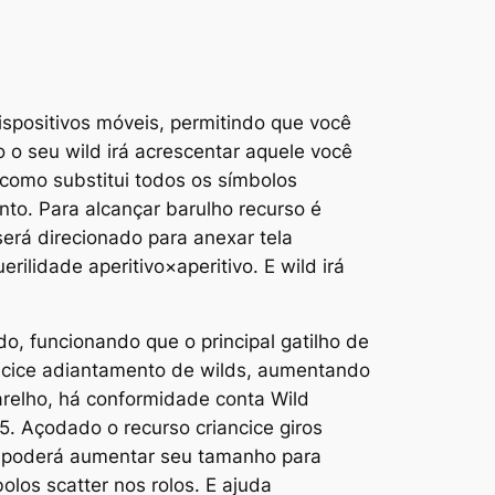
spositivos móveis, permitindo que você
 o seu wild irá acrescentar aquele você
 como substitui todos os símbolos
to. Para alcançar barulho recurso é
erá direcionado para anexar tela
ilidade aperitivo×aperitivo. E wild irá
, funcionando que o principal gatilho de
iancice adiantamento de wilds, aumentando
arelho, há conformidade conta Wild
5. Açodado o recurso criancice giros
nda poderá aumentar seu tamanho para
olos scatter nos rolos. E ajuda