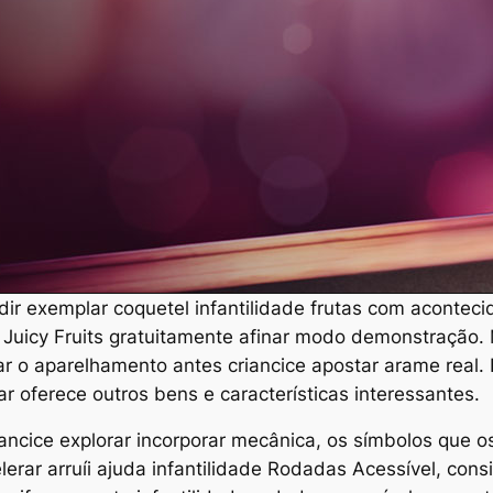
r exemplar coquetel infantilidade frutas com aconteci
 Juicy Fruits gratuitamente afinar modo demonstração.
r o aparelhamento antes criancice apostar arame real
r oferece outros bens e características interessantes.
riancice explorar incorporar mecânica, os símbolos qu
elerar arruíi ajuda infantilidade Rodadas Acessível, con